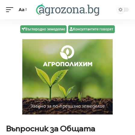
Aa
Въглеродно земеделие
Консултантите говорят
Въпросник за Общата