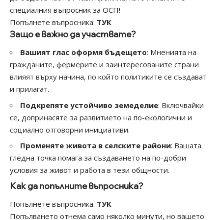
специалния въпросник за ОСП!
Попълнете въпросника:
ТУК
Защо е важно да участвате?
Вашият глас оформя бъдещето
: Мненията на
гражданите, фермерите и заинтересованите страни
влияят върху начина, по който политиките се създават
и прилагат.
Подкрепяте устойчиво земеделие
: Включвайки
се, допринасяте за развитието на по-екологични и
социално отговорни инициативи.
Променяте живота в селските райони
: Вашата
гледна точка помага за създаването на по-добри
условия за живот и работа в тези общности.
Как да попълните въпросника?
Попълнете въпросника:
ТУК
Попълването отнема само няколко минути, но вашето