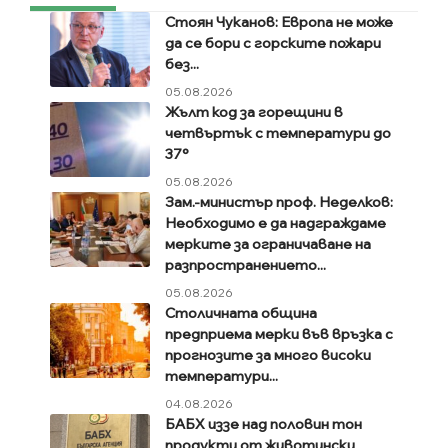
Стоян Чуканов: Европа не може
да се бори с горските пожари
без...
05.08.2026
Жълт код за горещини в
четвъртък с температури до
37°
05.08.2026
Зам.-министър проф. Неделков:
Необходимо е да надграждаме
мерките за ограничаване на
разпространението...
05.08.2026
Столичната община
предприема мерки във връзка с
прогнозите за много високи
температури...
04.08.2026
БАБХ иззе над половин тон
продукти от животински