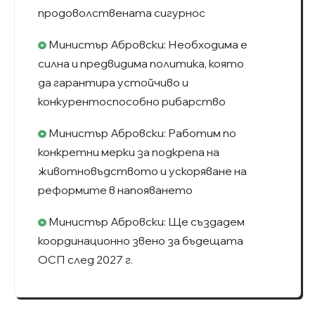
продоволствената сигурнос
Министър Абровски: Необходима е
силна и предвидима политика, която
да гарантира устойчиво и
конкурентоспособно рибарство
Министър Абровски: Работим по
конкретни мерки за подкрепа на
животновъдството и ускоряване на
реформите в напояването
Министър Абровски: Ще създадем
координационно звено за бъдещата
ОСП след 2027 г.