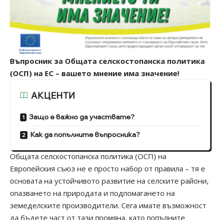
Въпросник за Общата селскостопанска политика
(ОСП) на ЕС – вашето мнение има значение!
АКЦЕНТИ
Защо е важно да участвате?
Как да попълните въпросника?
Общата селскостопанска политика (ОСП) на
Европейския съюз не е просто набор от правила – тя е
основата на устойчивото развитие на селските райони,
опазването на природата и подпомагането на
земеделските производители. Сега имате възможност
да бъдете част от тази промяна, като попълните