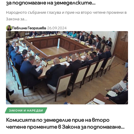
за подпомагане на земеделските...
Народното събрание гласува и прие на второ четене промени в
Закона за
…
Павлина Георгиева
26.09.2024
ЗАКОНИ И НАРЕДБИ
Комисията по земеделие прие на второ
четене промените в Закона за подпомагане...