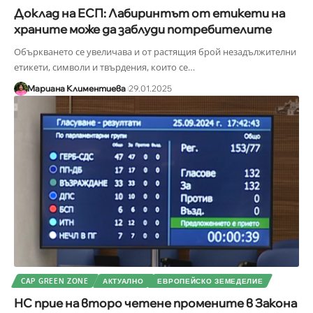
Доклад на ЕСП: Лабиринтът от етикети на
храните може да заблуди потребителите
Объркването се увеличава и от растящия брой незадължителни
етикети, символи и твърдения, които се
…
Мариана Климентиева
29.01.2025
CAP GREEN ZONE
АКТУАЛНО
ЕВРОПЕЙСКО ЗЕМЕДЕЛИЕ
НС прие на второ четене промените в Закона