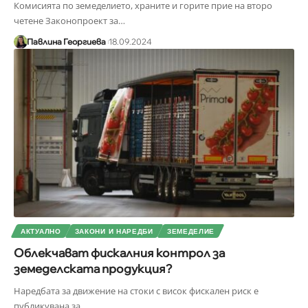
Комисията по земеделието, храните и горите прие на второ
четене Законопроект за
…
Павлина Георгиева
18.09.2024
АКТУАЛНО
ЗАКОНИ И НАРЕДБИ
ЗЕМЕДЕЛИЕ
Облекчават фискалния контрол за
земеделската продукция?
Наредбата за движение на стоки с висок фискален риск е
публикувана за
…