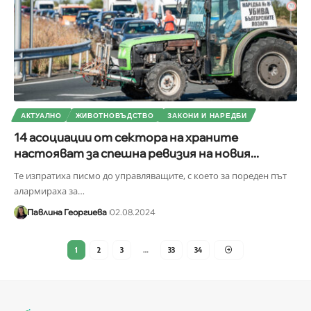
АКТУАЛНО
ЖИВОТНОВЪДСТВО
ЗАКОНИ И НАРЕДБИ
14 асоциации от сектора на храните
настояват за спешна ревизия на новия...
Те изпратиха писмо до управляващите, с което за пореден път
алармираха за
…
Павлина Георгиева
02.08.2024
1
2
3
…
33
34