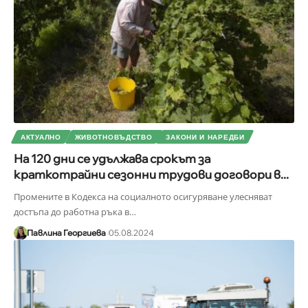
АКТУАЛНО
ЖИВОТНОВЪДСТВО
ЗАКОНИ И НАРЕДБИ
На 120 дни се удължава срокът за
краткотрайни сезонни трудови договори в...
Промените в Кодекса на социалното осигуряване улесняват
достъпа до работна ръка в
…
Павлина Георгиева
05.08.2024