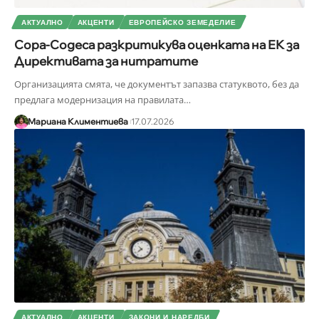
АКТУАЛНО
АКЦЕНТИ
ЕВРОПЕЙСКО ЗЕМЕДЕЛИЕ
Copa-Cogeca разкритикува оценката на ЕК за
Директивата за нитратите
Организацията смята, че документът запазва статуквото, без да
предлага модернизация на правилата
…
Мариана Климентиева
17.07.2026
АКТУАЛНО
АКЦЕНТИ
ЗАКОНИ И НАРЕДБИ