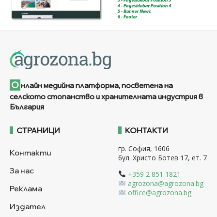
О
нлайн медийна платформа, посветена на
селското стопанство и хранителната индустрия в
България
СТРАНИЦИ
КОНТАКТИ
гр. София, 1606
Контакти
бул. Христо Ботев 17, ет. 7
За нас
+359 2 851 1821
agrozona@agrozona.bg
Реклама
office@agrozona.bg
Издател