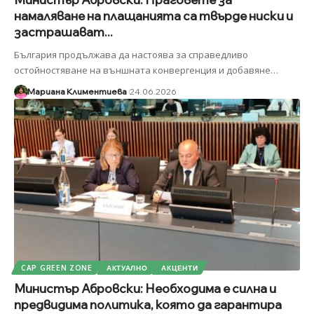
намаляване на плащанията са твърде ниски и
застрашават...
България продължава да настоява за справедливо
остойностяване на външната конвергенция и добавяне
…
Мариана Климентиева
24.06.2026
CAP GREEN ZONE
АКТУАЛНО
АКЦЕНТИ
Министър Абровски: Необходима е силна и
предвидима политика, която да гарантира