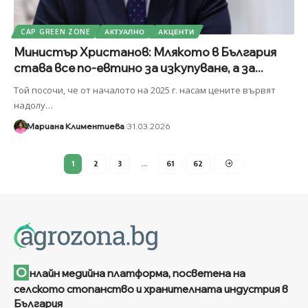
CAP GREEN ZONE
АКТУАЛНО
АКЦЕНТИ
Министър Христанов: Млякото в България
става все по-евтино за изкупуване, а за...
Той посочи, че от началото на 2025 г. насам цените вървят
надолу
…
Мариана Климентиева
31.03.2026
1
2
3
…
61
62
О
нлайн медийна платформа, посветена на
селското стопанство и хранителната индустрия в
България