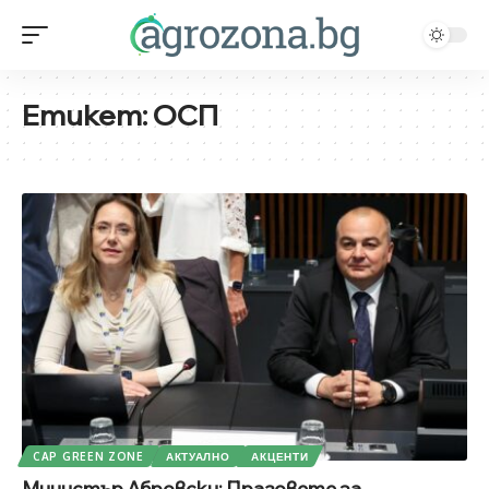
Етикет:
ОСП
CAP GREEN ZONE
АКТУАЛНО
АКЦЕНТИ
Министър Абровски: Праговете за