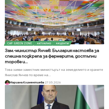
CAP GREEN ZONE
АКТУАЛНО
АКЦЕНТИ
Зам.-министър Янчев: България настоява за
спешна подкрепа за фермерите, достъпни
торове и...
Това заяви заместник-министърът на земеделието и храните
Янислав Янчев по време на
…
Мариана Климентиева
27.05.2026