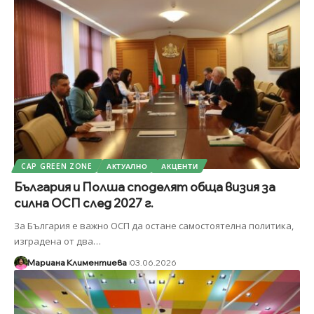
CAP GREEN ZONE
АКТУАЛНО
АКЦЕНТИ
България и Полша споделят обща визия за
силна ОСП след 2027 г.
За България е важно ОСП да остане самостоятелна политика,
изградена от два
…
Мариана Климентиева
03.06.2026