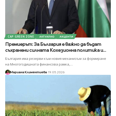
CAP GREEN ZONE
АКТУАЛНО
АКЦЕНТИ
Премиерът: За България е важно да бъдат
съхранени силната Кохезионна политика и...
България има резерви към новия механизъм за формиране
на Многогодишната финансова рамка,
…
Мариана Климентиева
19.05.2026