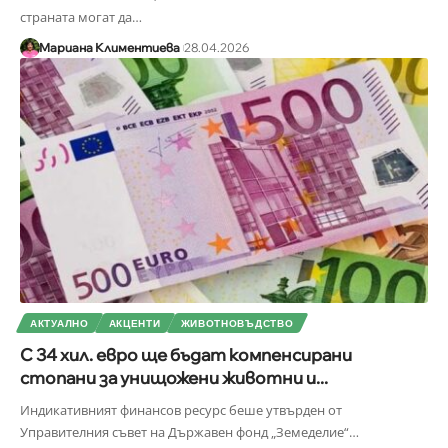
страната могат да
…
Мариана Климентиева
28.04.2026
АКТУАЛНО
АКЦЕНТИ
ЖИВОТНОВЪДСТВО
С 34 хил. евро ще бъдат компенсирани
стопани за унищожени животни и...
Индикативният финансов ресурс беше утвърден от
Управителния съвет на Държавен фонд „Земеделие“
…