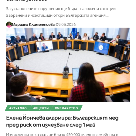
За установените нарушения ще бъдат наложени санкции
Забранени инсектициди откри Българската агенция
…
Мариана Климентиева
09.05.2026
АКТУАЛНО
АКЦЕНТИ
ПЧЕЛАРСТВО
Елена Йончева алармира: Българският мед
пред риск от изчезване след 1 май
Изчисления показват, че близо 450 000 пчелни семейства в