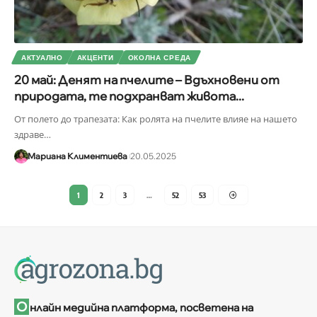
АКТУАЛНО
АКЦЕНТИ
ОКОЛНА СРЕДА
20 май: Денят на пчелите – Вдъхновени от
природата, те подхранват живота...
От полето до трапезата: Как ролята на пчелите влияе на нашето
здраве
…
Мариана Климентиева
20.05.2025
1
2
3
…
52
53
О
нлайн медийна платформа, посветена на