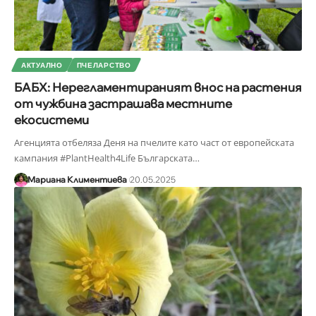
АКТУАЛНО
ПЧЕЛАРСТВО
БАБХ: Нерегламентираният внос на растения
от чужбина застрашава местните
екосистеми
Агенцията отбеляза Деня на пчелите като част от европейската
кампания #PlantHealth4Life Българската
…
Мариана Климентиева
20.05.2025