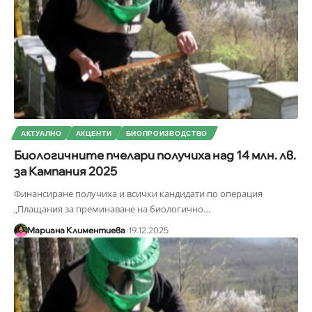
АКТУАЛНО
АКЦЕНТИ
БИОПРОИЗВОДСТВО
Биологичните пчелари получиха над 14 млн. лв.
за Кампания 2025
Финансиране получиха и всички кандидати по операция
„Плащания за преминаване на биологично
…
Мариана Климентиева
19.12.2025