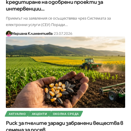
кредитиране на одобрени проекти за
интервенции...
Приемът на заявления се осъществява чрез Системата за
електронни услуги (СЕУ) Поради
…
Мариана Климентиева
23.07.2026
АКТУАЛНО
АКЦЕНТИ
ОКОЛНА СРЕДА
Риск за пчелите заради забранени вещества в
семена за посев