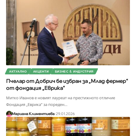
АКТУАЛНО
АКЦЕНТИ
БИЗНЕС & ИНДУСТРИЯ
Пчелар от Добрич бе избран за „Млад фермер“
от фондация „Еврика“
Митко Иванов е новият лауреат на престижното отличие
Фондация „Еврика“ за пореден
…
Мариана Климентиева
29.01.2026