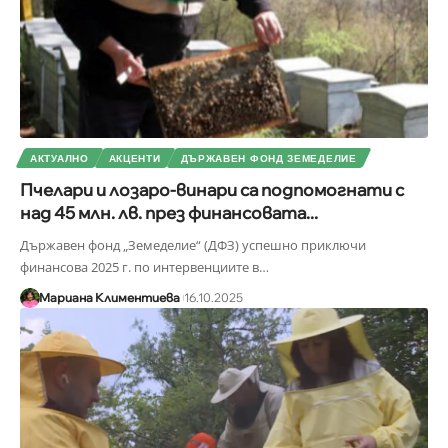
АКТУАЛНО
АКЦЕНТИ
ДЪРЖАВЕН ФОНД ЗЕМЕДЕЛИЕ
Пчелари и лозаро-винари са подпомогнати с
над 45 млн. лв. през финансовата...
Държавен фонд „Земеделие“ (ДФЗ) успешно приключи
финансова 2025 г. по интервенциите в
…
Мариана Климентиева
16.10.2025