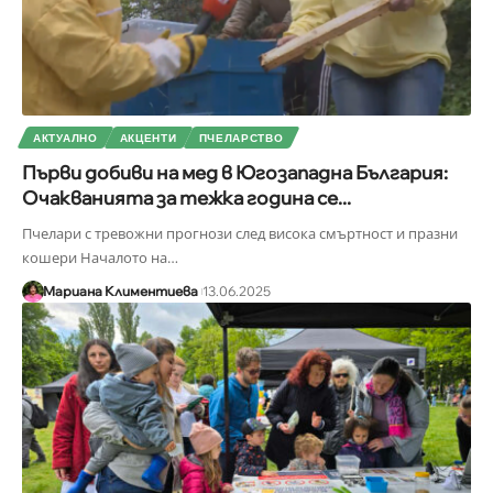
АКТУАЛНО
АКЦЕНТИ
ПЧЕЛАРСТВО
Първи добиви на мед в Югозападна България:
Очакванията за тежка година се...
Пчелари с тревожни прогнози след висока смъртност и празни
кошери Началото на
…
Мариана Климентиева
13.06.2025