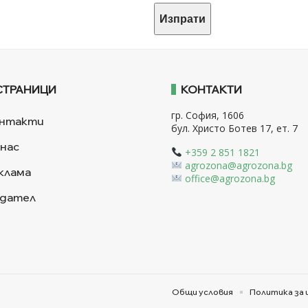
СТРАНИЦИ
КОНТАКТИ
гр. София, 1606
нтакти
бул. Христо Ботев 17, ет. 7
 нас
+359 2 851 1821
agrozona@agrozona.bg
клама
office@agrozona.bg
дател
Общи условия
Политика за 