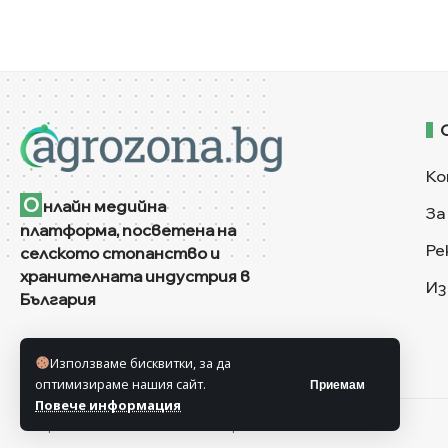
Ко
О
нлайн медийна
За
платформа, посветена на
Ре
селското стопанство и
хранителната индустрия в
Из
България
Използваме бисквитки, за да
оптимизираме нашия сайт.
Приемам
Повече информация
© Агрозона © 2011-2025 Всички права запазени