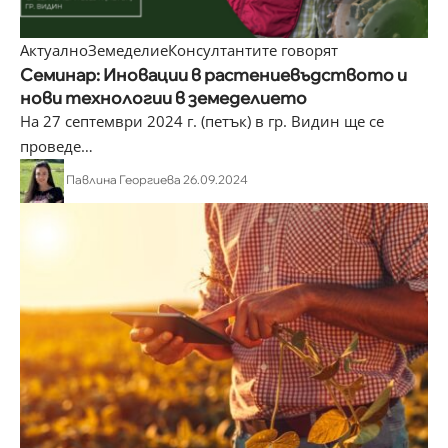
Актуално
Земеделие
Консултантите говорят
Семинар: Иновации в растениевъдството и
нови технологии в земеделието
На 27 септември 2024 г. (петък) в гр. Видин ще се
проведе
…
Павлина Георгиева
26.09.2024