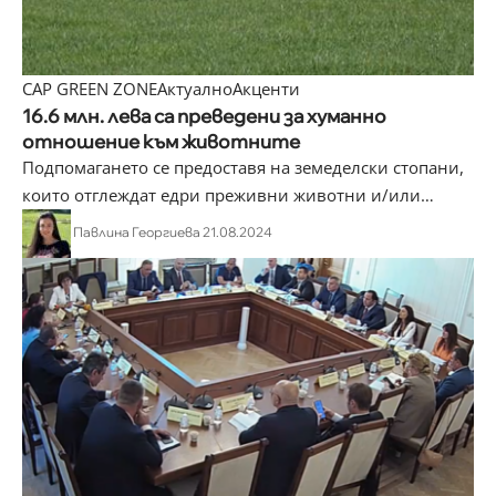
CAP GREEN ZONE
Актуално
Акценти
16.6 млн. лева са преведени за хуманно
отношение към животните
Подпомагането се предоставя на земеделски стопани,
които отглеждат едри преживни животни и/или
…
Павлина Георгиева
21.08.2024