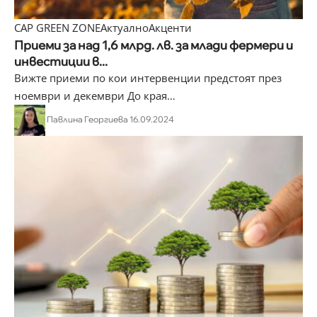
CAP GREEN ZONE
Актуално
Акценти
Приеми за над 1,6 млрд. лв. за млади фермери и
инвестиции в...
Вижте приеми по кои интервенции предстоят през
ноември и декември До края
…
Павлина Георгиева
16.09.2024