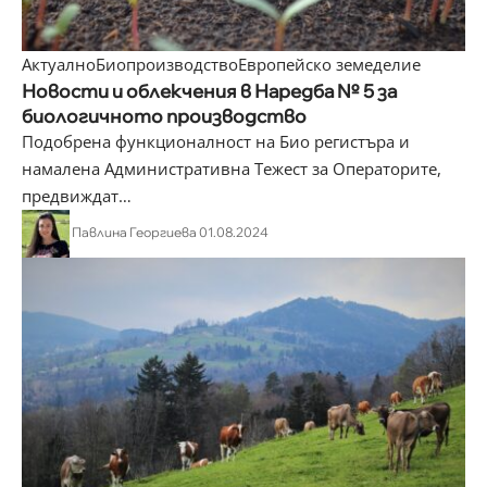
Актуално
Биопроизводство
Европейско земеделие
Новости и облекчения в Наредба № 5 за
биологичното производство
Подобрена функционалност на Био регистъра и
намалена Административна Тежест за Операторите,
предвиждат
…
Павлина Георгиева
01.08.2024