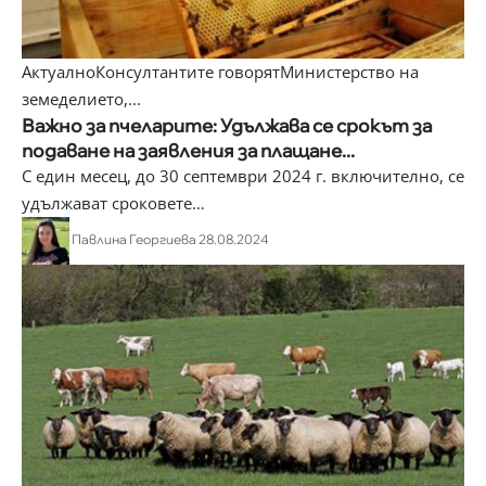
Актуално
Консултантите говорят
Министерство на
земеделието,...
Важно за пчеларите: Удължава се срокът за
подаване на заявления за плащане...
С един месец, до 30 септември 2024 г. включително, се
удължават сроковете
…
Павлина Георгиева
28.08.2024