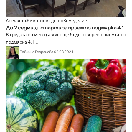
Актуално
Животновъдство
Земеделие
До 2 седмици стартира прием по подмярка 4.1
В средата на месец август ще бъде отворен приемът по
подмярка 4.1
…
Павлина Георгиева
02.08.2024