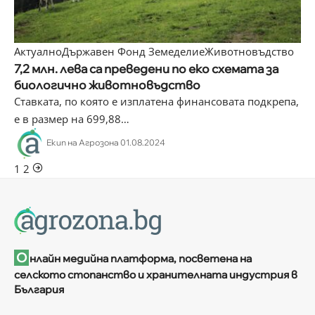
Актуално
Държавен Фонд Земеделие
Животновъдство
7,2 млн. лева са преведени по еко схемата за
биологично животновъдство
Ставката, по която e изплатена финансовата подкрепа,
е в размер на 699,88
…
Екип на Агрозона
01.08.2024
1
2
О
нлайн медийна платформа, посветена на
селското стопанство и хранителната индустрия в
България