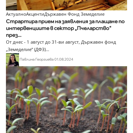
Актуално
Акценти
Държавен Фонд Земеделие
Страртира прием на заявления за плащане по
интервенциите в сектор „Пчеларство“
през...
От днес - 1 август до 31-ви август, Държавен фонд
„Земеделие“ (ДФЗ)
…
Павлина Георгиева
01.08.2024