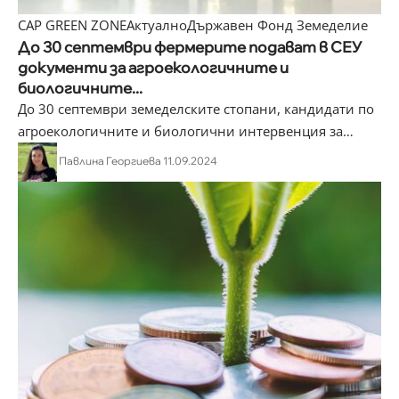
CAP GREEN ZONE
Актуално
Държавен Фонд Земеделие
До 30 септември фермерите подават в СЕУ
документи за агроекологичните и
биологичните...
До 30 септември земеделските стопани, кандидати по
агроекологичните и биологични интервенция за
…
Павлина Георгиева
11.09.2024