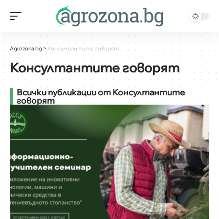
Agrozona.bg
>
Консултантите говорят
Консултантите говорят
Всички публикации от Консултантите
говорят