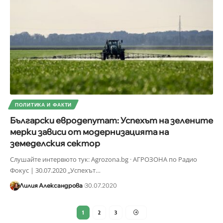
ПОЛИТИКА И ФАКТИ
Български евродепутат: Успехът на зелените
мерки зависи от модернизацията на
земеделския сектор
Слушайте интервюто тук: Agrozona.bg · АГРОЗОНА по Радио
Фокус | 30.07.2020 „Успехът
…
Лилия Александрова
30.07.2020
1
2
3