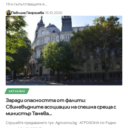
19 и съпътстващите я
…
Павлина Георгиева
15.10.2020
АКТУАЛНО
Заради опасността от фалити:
Свиневъдните асоциации на спешна среща с
министър Танева...
Слушайте предаването тук: Agrozona.bg · АГРОЗОНА по Радио