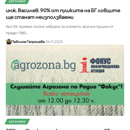
АКТУАЛНО
инж. Василев: 90% от пушките на БГ ловците
ще станат неизползваеми
Ако ЕК приеме пълна забрана за оловото, всички пушки от
преди 1980
…
Павлина Георгиева
26.11.2020
АКТУАЛНО