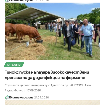
Екип на Агрозона
21.09.2020
АКТУАЛНО
Тинокс пуска на пазара висококачествени
препарати за дезинфекция на фермите
Слушайте цялото интервю тук: Agrozona.bg · АГРОЗОНА по
Радио Фокус | 17.09.2020
…
Екип на Агрозона
21.09.2020