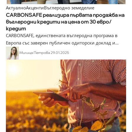
Актуално
Акценти
Въглеродно земеделие
CARBONSAFE реализира първата продажба на
въглеродни кредити на цена от 30 евро/
кредит
CARBONSAFE, единствената въглеродна програма в
Европа със заверен публичен одиторски доклад и
…
Милица Петрова
29.01.2025