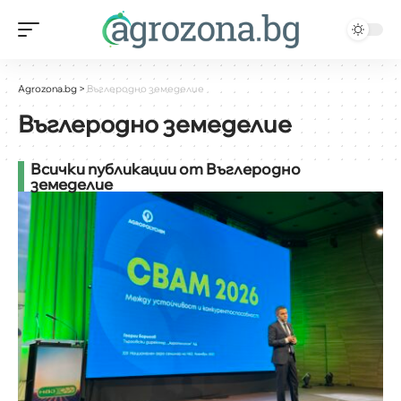
Agrozona.bg
>
Въглеродно земеделие
Въглеродно земеделие
Всички публикации от Въглеродно
земеделие