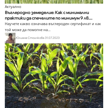
Актуално
Въглеродно земеделие: Как с минимални
практики да спечелите по минимум 9 лв....
Научете какво означава въглероден сертификат и как
той може да помогне на
…
Юлиана Стоичкова
31.07.2023