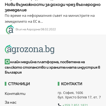
Нови възможности за доходи чрез въглеродно
земеделие
По време на неформалния съвет на министрите на
земеделието на ЕС в
…
Екип на Агрозона
08.02.2022
О
нлайн медийна платформа, посветена на
селското стопанство и хранителната индустрия в
България
СТРАНИЦИ
КОНТАКТИ
гр. София, 1606
Контакти
бул. Христо Ботев 17, ет. 7
За нас
+359 2 851 1821