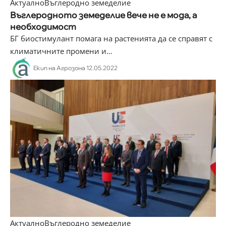
Актуално
Въглеродно земеделие
Въглеродното земеделие вече не е мода, а
необходимост
БГ биостимулант помага на растенията да се справят с
климатичните промени и
…
Екип на Агрозона
12.05.2022
Актуално
Въглеродно земеделие