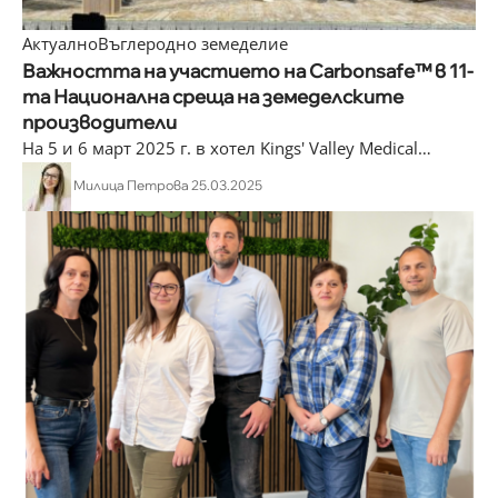
Актуално
Въглеродно земеделие
Важността на участието на Carbonsafe™ в 11-
та Национална среща на земеделските
производители
На 5 и 6 март 2025 г. в хотел Kings' Valley Medical
…
Милица Петрова
25.03.2025