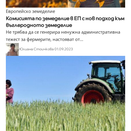
Европейско земеделие
Комисията по земеделие в ЕП с нов подход към
въглеродното земеделие
Не трябва да се генерира ненужна административна
тежест за фермерите, настояват от
…
Юлиана Стоичкова
01.09.2023