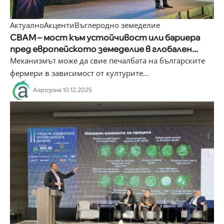
Актуално
Акценти
Въглеродно земеделие
CBAM – мост към устойчивост или бариера
пред европейското земеделие в глобален...
Механизмът може да свие печалбата на българските
фермери в зависимост от културите
…
Агрозона
10.12.2025