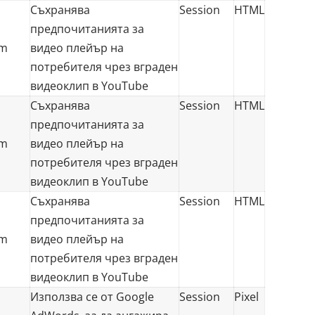
Съхранява
Session
HTML
предпочитанията за
om
видео плейър на
потребителя чрез вграден
видеоклип в YouTube
Съхранява
Session
HTML
предпочитанията за
om
видео плейър на
потребителя чрез вграден
видеоклип в YouTube
Съхранява
Session
HTML
предпочитанията за
om
видео плейър на
потребителя чрез вграден
видеоклип в YouTube
Използва се от Google
Session
Pixel