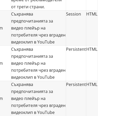
от трети страни.
Съхранява
Session
HTML
предпочитанията за
om
видео плейър на
потребителя чрез вграден
видеоклип в YouTube
Съхранява
Persistent
HTML
предпочитанията за
om
видео плейър на
потребителя чрез вграден
видеоклип в YouTube
Съхранява
Persistent
HTML
предпочитанията за
om
видео плейър на
потребителя чрез вграден
видеоклип в YouTube