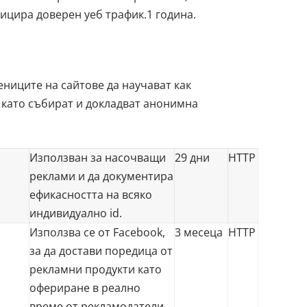
ифицира доверен уеб трафик.1 година.
ениците на сайтове да научават как
 като събират и докладват анонимна
Използван за насочващи
29 дни
HTTP
реклами и да документира
ефикасността на всяко
индивидуално id.
Използва се от Facebook,
3 месеца
HTTP
за да достави поредица от
рекламни продукти като
офериране в реално
време от рекламодатели