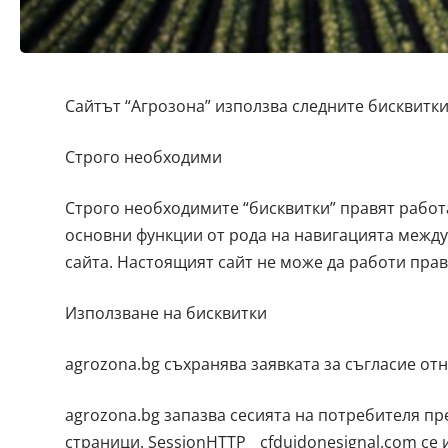
Сайтът “Агрозона” използва следните бисквитки
Строго необходими
Строго необходимите “бисквитки” правят работ
основни функции от рода на навигацията между
сайта. Настоящият сайт не може да работи прав
Използване на бисквитки
agrozona.bg съхранява заявката за съгласие от
agrozona.bg запазва сесията на потребителя п
страници. SessionHTTP__cfduidonesignal.com се