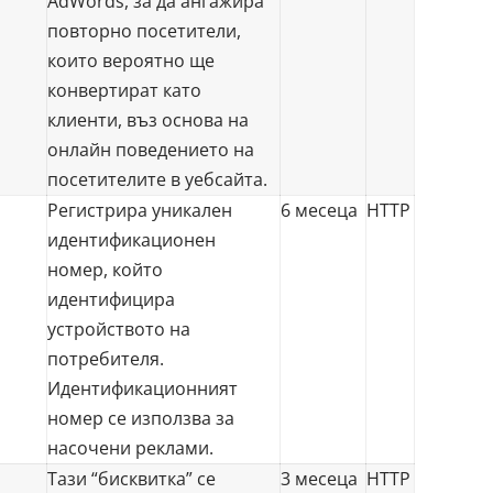
AdWords, за да ангажира
повторно посетители,
които вероятно ще
конвертират като
клиенти, въз основа на
онлайн поведението на
посетителите в уебсайта.
Регистрира уникален
6 месеца
HTTP
идентификационен
номер, който
идентифицира
устройството на
потребителя.
Идентификационният
номер се използва за
насочени реклами.
Тази “бисквитка” се
3 месеца
HTTP