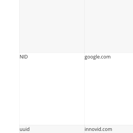
NID
google.com
uuid
innovid.com