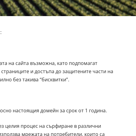
:
ата на сайта възможна, като подпомагат
 страниците и достъпа до защитените части на
илно без такива “бисквитки”.
носно настоящия домейн за срок от 1 година.
рез целия процес на сърфиране в различни
 използва мрежата на потребители, които са