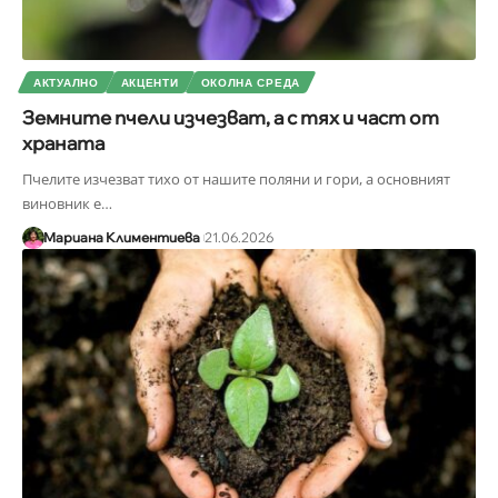
АКТУАЛНО
АКЦЕНТИ
ОКОЛНА СРЕДА
Земните пчели изчезват, а с тях и част от
храната
Пчелите изчезват тихо от нашите поляни и гори, а основният
виновник е
…
Мариана Климентиева
21.06.2026