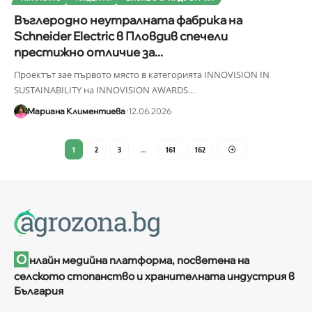
Въглеродно неутралната фабрика на
Schneider Electric в Пловдив спечели
престижно отличие за...
Проектът зае първото място в категорията INNOVISION IN
SUSTAINABILITY на INNOVISION AWARDS
…
Мариана Климентиева
12.06.2026
1
2
3
…
161
162
О
нлайн медийна платформа, посветена на
селското стопанство и хранителната индустрия в
България