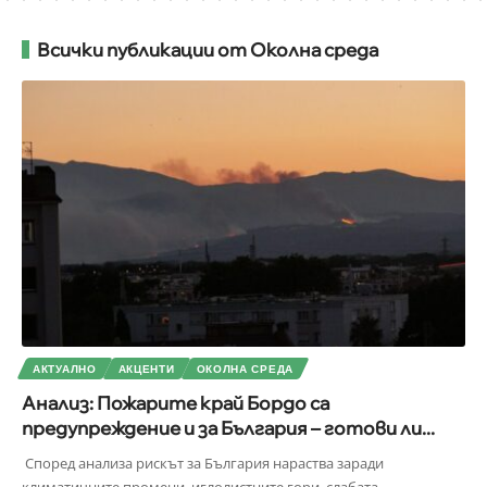
Всички публикации от Околна среда
АКТУАЛНО
АКЦЕНТИ
ОКОЛНА СРЕДА
Анализ: Пожарите край Бордо са
предупреждение и за България – готови ли...
Според анализа рискът за България нараства заради
климатичните промени, иглолистните гори, слабата
…