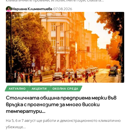
Мариана Климентиева
07.08.2026
АКТУАЛНО
АКЦЕНТИ
ОКОЛНА СРЕДА
Столичната община предприема мерки във
връзка с прогнозите за много високи
температури...
На 5, 6 и 7 август ще работи и демонстрационното климатично
убежище
…