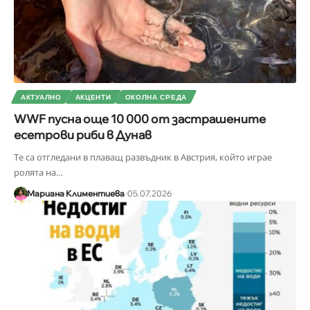
АКТУАЛНО
АКЦЕНТИ
ОКОЛНА СРЕДА
WWF пусна още 10 000 от застрашените
есетрови риби в Дунав
Те са отгледани в плаващ развъдник в Австрия, който играе
ролята на
…
Мариана Климентиева
05.07.2026