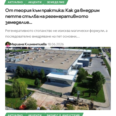
АКТУАЛНО
АКЦЕНТИ
ЗЕМЕДЕЛИЕ
От теория към практика: Как да внедрим
петте стълба на регенеративното
земеделие...
Регенеративното стопанство не изисква магически формули, а
последователно внедряване на пет основни,
…
Мариана Климентиева
18.06.2026
АКТУАЛНО
АКЦЕНТИ
БИЗНЕС & ИНДУСТРИЯ