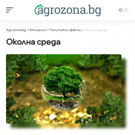
Agrozona.bg
>
Актуално
>
Политика и факти
>
Околна среда
Околна среда