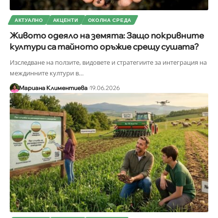
АКТУАЛНО
АКЦЕНТИ
ОКОЛНА СРЕДА
Живото одеяло на земята: Защо покривните
култури са тайното оръжие срещу сушата?
Изследване на ползите, видовете и стратегиите за интеграция на
междинните култури в
…
Мариана Климентиева
19.06.2026