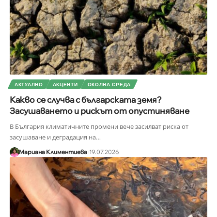
АКТУАЛНО
АКЦЕНТИ
ОКОЛНА СРЕДА
Какво се случва с българската земя?
Засушаването и рискът от опустиняване
В България климатичните промени вече засилват риска от
засушаване и деградация на
…
Мариана Климентиева
19.07.2026