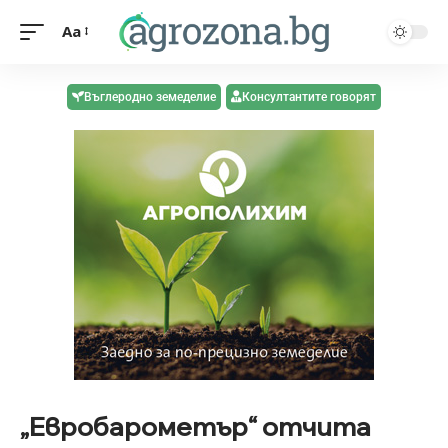
Aa
Въглеродно земеделие
Консултантите говорят
„Евробарометър“ отчита