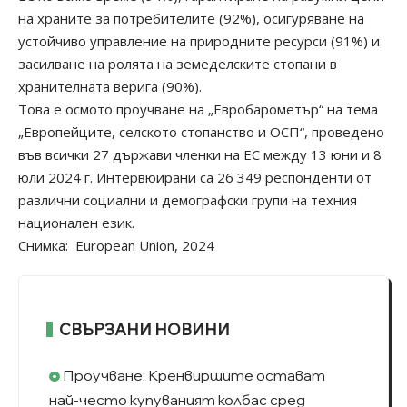
на храните за потребителите (92%), осигуряване на
устойчиво управление на природните ресурси (91%) и
засилване на ролята на земеделските стопани в
хранителната верига (90%).
Това е осмото проучване на „Евробарометър“ на тема
„Европейците, селското стопанство и ОСП“, проведено
във всички 27 държави членки на ЕС между 13 юни и 8
юли 2024 г. Интервюирани са 26 349 респонденти от
различни социални и демографски групи на техния
национален език.
Снимка: European Union, 2024
СВЪРЗАНИ НОВИНИ
Проучване: Кренвиршите остават
най-често купуваният колбас сред