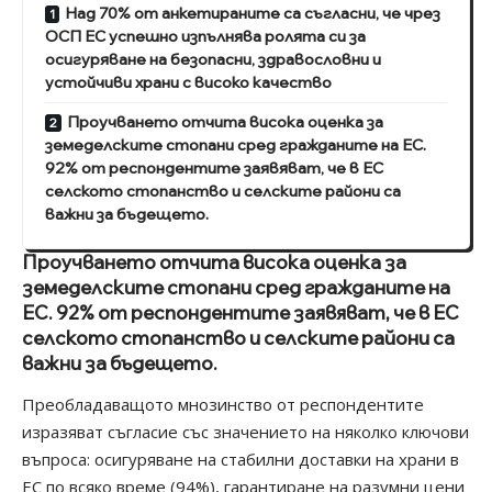
Над 70% от анкетираните са съгласни, че чрез
ОСП ЕС успешно изпълнява ролята си за
осигуряване на безопасни, здравословни и
устойчиви храни с високо качество
Проучването отчита висока оценка за
земеделските стопани сред гражданите на ЕС.
92% от респондентите заявяват, че в ЕС
селското стопанство и селските райони са
важни за бъдещето.
Проучването отчита висока оценка за
земеделските стопани сред гражданите на
ЕС. 92% от респондентите заявяват, че в ЕС
селското стопанство и селските райони са
важни за бъдещето.
Преобладаващото мнозинство от респондентите
изразяват съгласие със значението на няколко ключови
въпроса: осигуряване на стабилни доставки на храни в
ЕС по всяко време (94%), гарантиране на разумни цени