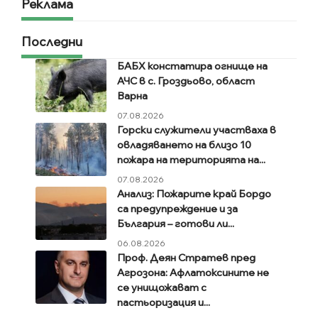
Реклама
Последни
БАБХ констатира огнище на
АЧС в с. Гроздьово, област
Варна
07.08.2026
Горски служители участваха в
овладяването на близо 10
пожара на територията на...
07.08.2026
Анализ: Пожарите край Бордо
са предупреждение и за
България – готови ли...
06.08.2026
Проф. Деян Стратев пред
Агрозона: Афлатоксините не
се унищожават с
пастьоризация и...