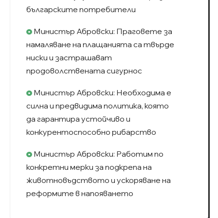
българските потребители
Министър Абровски: Праговете за
намаляване на плащанията са твърде
ниски и застрашават
продоволствената сигурнос
Министър Абровски: Необходима е
силна и предвидима политика, която
да гарантира устойчиво и
конкурентоспособно рибарство
Министър Абровски: Работим по
конкретни мерки за подкрепа на
животновъдството и ускоряване на
реформите в напояването