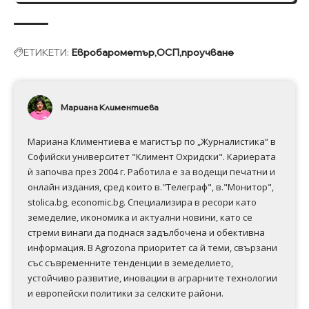
ЕТИКЕТИ:
Евробарометър
ОСП
проучване
Мариана Климентиева
Мариана Климентиева е магистър по „Журналистика“ в
Софийски университет "Климент Охридски". Кариерата
ѝ започва през 2004 г. Работила е за водещи печатни и
онлайн издания, сред които в."Телеграф", в."Монитор",
stolica.bg, economic.bg. Специализира в ресори като
земеделие, икономика и актуални новини, като се
стреми винаги да поднася задълбочена и обективна
информация. В Аgrozona приоритет са й теми, свързани
със съвременните тенденции в земеделието,
устойчиво развитие, иновации в аграрните технологии
и европейски политики за селските райони.