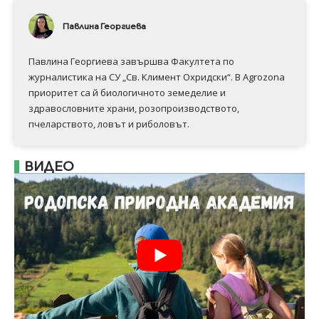
Павлина Георгиева
Павлина Георгиева завършва Факултета по
журналистика на СУ „Св. Климент Охридски“. В Аgrozona
приоритет са й биологичното земеделие и
здравословните храни, розопроизводството,
пчеларството, ловът и риболовът.
ВИДЕО