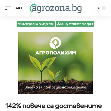
Aa
Въглеродно земеделие
Консултантите говорят
142% повече са доставените