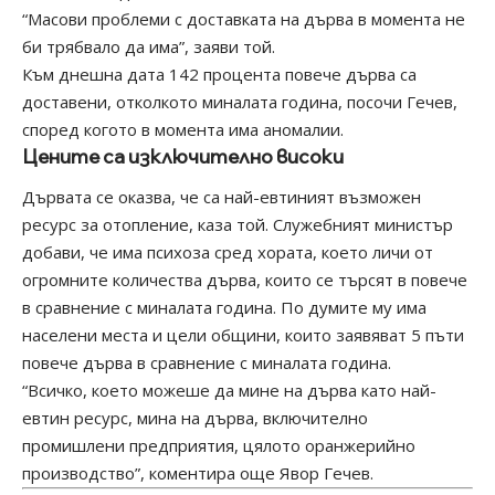
“Масови проблеми с доставката на дърва в момента не
би трябвало да има”, заяви той.
Към днешна дата 142 процента повече дърва са
доставени, отколкото миналата година, посочи Гечев,
според когото в момента има аномалии.
Цените са изключително високи
Дървата се оказва, че са най-евтиният възможен
ресурс за отопление, каза той. Служебният министър
добави, че има психоза сред хората, което личи от
огромните количества дърва, които се търсят в повече
в сравнение с миналата година. По думите му има
населени места и цели общини, които заявяват 5 пъти
повече дърва в сравнение с миналата година.
“Всичко, което можеше да мине на дърва като най-
евтин ресурс, мина на дърва, включително
промишлени предприятия, цялото оранжерийно
производство”, коментира още Явор Гечев.