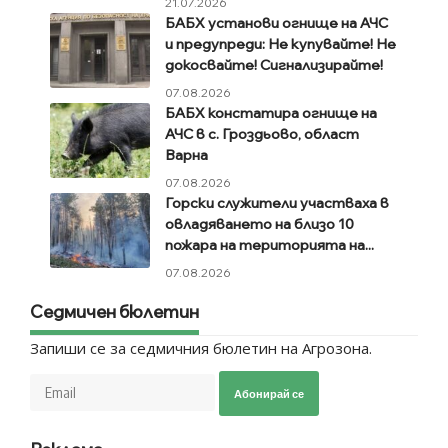
21.07.2026
БАБХ установи огнище на АЧС
и предупреди: Не купувайте! Не
докосвайте! Сигнализирайте!
07.08.2026
БАБХ констатира огнище на
АЧС в с. Гроздьово, област
Варна
07.08.2026
Горски служители участваха в
овладяването на близо 10
пожара на територията на...
07.08.2026
Седмичен бюлетин
Запиши се за седмичния бюлетин на Агрозона.
Абонирай се