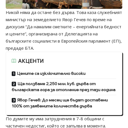
Никой няма да остане без дърва. Това каза служебният
министър на земеделието Явор Гечев по време на
дискусия “Да намалим сметките – енергийната бедност
и цените”, организирана от Делегацията на
българските социалисти в Европейския парламент (ЕП),
предаде БТА.
АКЦЕНТИ
Цените са изключително високи
Ще ползваме 2,250 млн. куб. дърва от
българската гора за отопление през тази година
Явор Гечев: До месец ще бъдат доставени
100% от заявените количества дърва
По думите му има затруднения в 7-8 общини с
частичен недостиг, който се запълва в момента.