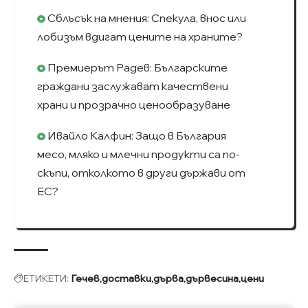
Сблъсък на мнения: Спекула, внос или
лобизъм вдигат цените на храните?
Премиерът Радев: Българските
граждани заслужават качествени
храни и прозрачно ценообразуване
Ивайло Калфин: Защо в България
месо, мляко и млечни продукти са по-
скъпи, отколкото в други държави от
ЕС?
ЕТИКЕТИ:
Гечев
доставки
дърва
дървесина
цени