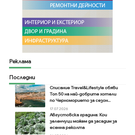
Реклама
Последни
Списание Travel&Lifestyle обяви
Топ 50 на най-добрите хотели
по Черноморието за сезон...
17.07.2026
Августовска градина: Кои
зеленчуци можем да засадим за
есенна реколта