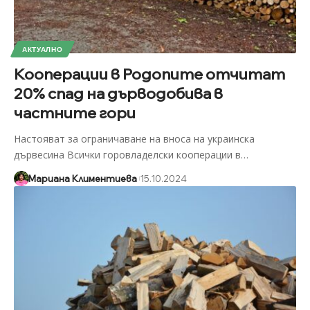
АКТУАЛНО
Кооперации в Родопите отчитат
20% спад на дърводобива в
частните гори
Настояват за ограничаване на вноса на украинска
дървесина Всички горовладелски кооперации в
…
Мариана Климентиева
15.10.2024