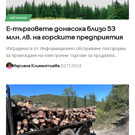
АКТУАЛНО
Е-търговете донесоха близо 53
млн. лв. на горските предприятия
Изградената от Информационно обслужване платформа
за провеждане на електронни търгове за продажба
…
Мариана Климентиева
02.11.2024