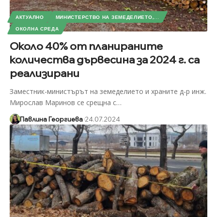
АКТУАЛНО
МИНИСТЕРСТВО НА ЗЕМЕДЕЛИЕТО,...
ОКОЛНА СРЕДА
Около 40% от планираните
количества дървесина за 2024 г. са
реализирани
Заместник-министърът на земеделието и храните д-р инж.
Мирослав Маринов се срещна с
…
Павлина Георгиева
24.07.2024