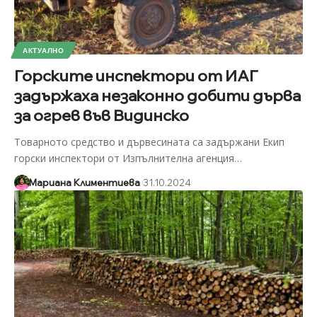
АКТУАЛНО
Горските инспектори от ИАГ
задържаха незаконно добити дърва
за огрев във Видинско
Товарното средство и дървесината са задържани Екип
горски инспектори от Изпълнителна агенция
…
Мариана Климентиева
31.10.2024