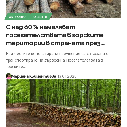
АКТУАЛНО
АКЦЕНТИ
С над 60 % намаляват
посегателствата в горските
територии в страната през...
Най-честите констатирани нарушения са свързани с
транспортиране на дървесина Посегателствата в
горските
…
Мариана Климентиева
13.01.2025