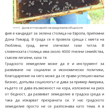
Дона е пчеларят на градската общност
фия е кандидат за зелена столица на Европа, припомни
Дона Пикард. В града се е провела среща с кмета на
Любляна, град, вече спечелил тази титла. В
словенската столица има около 4000 пчелни семейства,
съвсем легални, каза тя.
Градското земеделие може да е и инструмент за
развиване на социални и икономически политики,
благодарение на него може да се прави успешен малък
бизнес, допълва социологът и дава за пример Америка,
където се дава възможност на хора, изложени на риск
от бедност, да развиват земеделие в градска среда и
така да изкарват прехраната си. У нас градското
земеделие просто не се разпознава като тема. А в