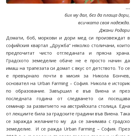
…
бих му дал, без да плаща дори,
всичката своя надежда.
Джани Родари
Домати, боб, моркови и дори мед си произвеждат в
софийския квартал „Дружба“ няколко столичани, които
предпочитат чисто отгледаната и прясна храна.
Градското земеделие обаче не е просто начин да
имаш на трапезата си домат с вкус от детството. То се
е превърнало почти в мисия за Никола Бончев,
основател на Urban Farming – София. Никола е историк
по образование. Завършил е във Виена и през
последната година от следването си посещава
семинар за развитието на австрийската столица. Една
от лекциите била за градските градини във Виена. Така
се заражда желанието му да се занимава с градско
земеделие. И се ражда Urban Farming – София. През