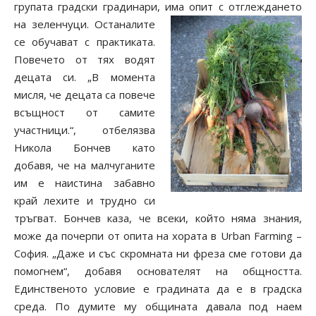
групата градски градинари, има опит с
отглеждането
на зеленчуци. Останалите
се обучават с практиката.
Повечето от тях водят
децата си. „В момента
мисля, че децата са повече
всъщност от самите
участници.“, отбелязва
Никола Бончев като
добавя, че на малчуганите
им е наистина забавно
край лехите и трудно си
тръгват. Бончев каза, че всеки, който няма знания,
може да почерпи от опита на хората в Urban Farming –
София. „Даже и със скромната ни фреза сме готови да
помогнем“, добавя основателят на общността.
Единственото условие е градината да е в градска
среда. По думите му общината давала под наем