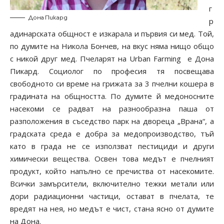
г
Дона Пикард
р
адинарската общност е изкарала и първия си мед. Той,
по думите на Никола Бончев, на вкус няма нищо общо
с никой друг мед. Пчеларят на Urban Farming е Дона
Пикард. Социолог по професия тя посвещава
свободното си време на грижата за 3 пчелни кошера в
градината на общността. По думите й медоносните
насекоми се радват на разнообразна паша от
разположения в съседство парк на двореца „Врана“, а
градската среда е добра за медопроизводство, тъй
като в града не се използват пестициди и други
химически вещества. Освен това медът е пчелният
продукт, който напълно се пречиства от насекомите.
Всички замърсители, включително тежки метали или
дори радиационни частици, остават в пчелата, те
вредят на нея, но медът е чист, стана ясно от думите
на Дона.