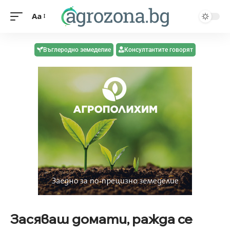
Aa
Въглеродно земеделие
Консултантите говорят
Засяваш домати, ражда се