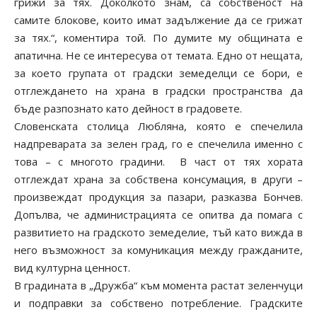
грижи за тях. Доколкото знам, са собственост на
самите блокове, които имат задължение да се грижат
за тях.“, коментира той. По думите му общината е
апатична. Не се интересува от темата. Едно от нещата,
за което групата от градски земеделци се бори, е
отглеждането на храна в градски пространства да
бъде разпознато като дейност в градовете.
Словенската столица Любляна, която е спечелила
надпреварата за зелен град, го е спечелила именно с
това – с многото градини. В част от тях хората
отглеждат храна за собствена консумация, в други –
произвеждат продукция за пазари, разказва Бончев.
Допълва, че администрацията се опитва да помага с
развитието на градското земеделие, тъй като вижда в
него възможност за комуникация между гражданите,
вид културна ценност.
В градината в „Дружба“ към момента растат зеленчуци
и подправки за собствено потребление. Градските