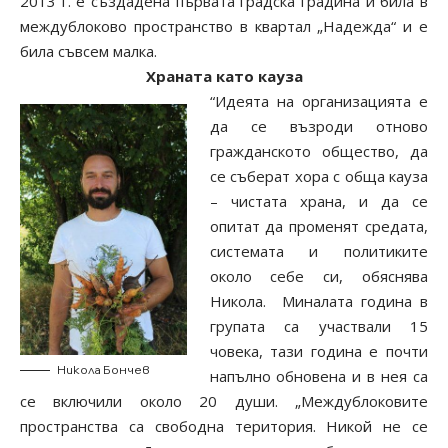
2013 г. е създадена първата градска градина и била в
междублоково пространство в квартал „Надежда“ и е
била съвсем малка.
Храната като кауза
“Идеята на организацията е
да се възроди отново
гражданското общество, да
се съберат хора с обща кауза
– чистата храна, и да се
опитат да променят средата,
системата и политиките
около себе си, обяснява
Никола. Миналата година в
групата са участвали 15
човека, тази година е почти
Никола Бончев
напълно обновена и в нея са
се включили около 20 души. „Междублоковите
пространства са свободна територия. Никой не се