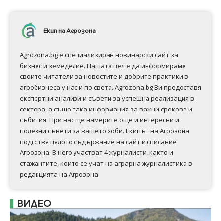
Екип на Агрозона
Agrozona.bg e специализиран новинарски сайт за
бизнес и земеделие. Нашата цел е да информираме
своите читатели за новостите и добрите практики в
агробизнеса у нас и по света. Agrozona.bg Ви предоставя
експертни анализи и съвети за успешна реализация в
сектора, а също така информация за важни срокове и
събития. При нас ще намерите още и интересни и
полезни съвети за вашето хоби. Екипът на Агрозона
подготвя цялото съдържание на сайт и списание
Агрозона. В него участват 4 журналисти, както и
стажантите, които се учат на аграрна журналистика в
редакцията на Агрозона
ВИДЕО