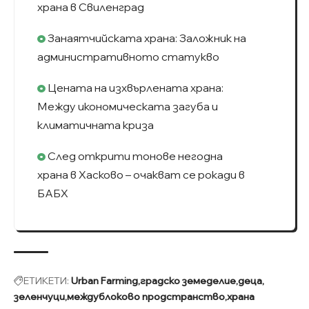
храна в Свиленград
Занаятчийската храна: Заложник на
административното статукво
Цената на изхвърлената храна:
Между икономическата загуба и
климатичната криза
След открити тонове негодна
храна в Хасково – очакват се рокади в
БАБХ
ЕТИКЕТИ:
Urban Farming
градско земеделие
деца
зеленчуци
междублоково продстранство
храна