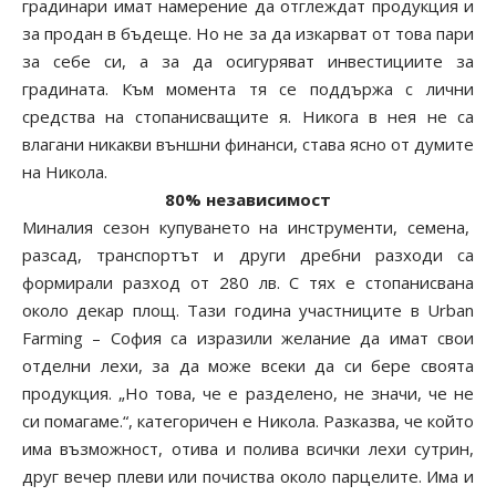
градинари имат намерение да отглеждат продукция и
за продан в бъдеще. Но не за да изкарват от това пари
за себе си, а за да осигуряват инвестициите за
градината. Към момента тя се поддържа с лични
средства на стопанисващите я. Никога в нея не са
влагани никакви външни финанси, става ясно от думите
на Никола.
80% независимост
Миналия сезон купуването на инструменти, семена,
разсад, транспортът и други дребни разходи са
формирали разход от 280 лв. С тях е стопанисвана
около декар площ. Тази година участниците в Urban
Farming – София са изразили желание да имат свои
отделни лехи, за да може всеки да си бере своята
продукция. „Но това, че е разделено, не значи, че не
си помагаме.“, категоричен е Никола. Разказва, че който
има възможност, отива и полива всички лехи сутрин,
друг вечер плеви или почиства около парцелите. Има и