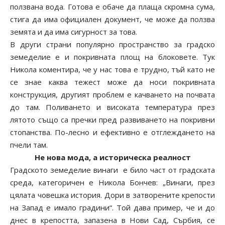
ползвана вода. Готова е обаче да плаща скромна сума,
стига да има официален документ, че може да ползва
земята и да има сигурност за това.
В други страни популярно пространство за градско
земеделие е и покривната площ на блоковете. Тук
Никола коментира, че у нас това е трудно, тъй като не
се знае каква тежест може да носи покривната
конструкция, другият проблем е качването на почвата
до там. Поливането и високата температура през
лятото също са пречки пред развиването на покривни
стопанства. По-лесно и ефективно е отглеждането на
пчели там.
Не нова мода, а историческа реалност
Градското земеделие винаги е било част от градската
среда, категоричен е Никола Бончев: „Винаги, през
цялата човешка история. Дори в затворените крепости
на Запад е имало градини“. Той дава пример, че и до
днес в крепостта, запазена в Нови Сад, Сърбия, се