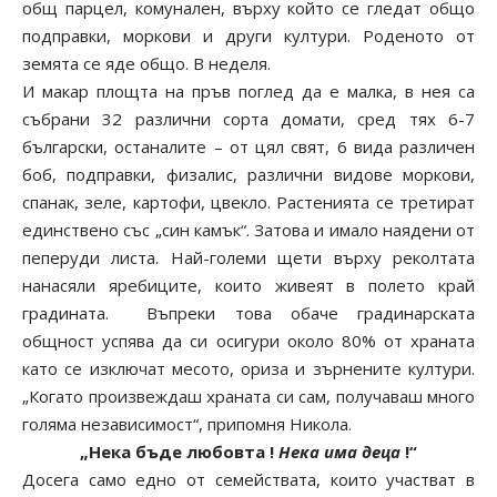
общ парцел, комунален, върху който се гледат общо
подправки, моркови и други култури. Роденото от
земята се яде общо. В неделя.
И макар площта на пръв поглед да е малка, в нея са
събрани 32 различни сорта домати, сред тях 6-7
български, останалите – от цял свят, 6 вида различен
боб, подправки, физалис, различни видове моркови,
спанак, зеле, картофи, цвекло. Растенията се третират
единствено със „син камък“. Затова и имало наядени от
пеперуди листа. Най-големи щети върху реколтата
нанасяли яребиците, които живеят в полето край
градината. Въпреки това обаче градинарската
общност успява да си осигури около 80% от храната
като се изключат месото, ориза и зърнените култури.
„Когато произвеждаш храната си сам, получаваш много
голяма независимост“, припомня Никола.
„Нека бъде любовта !
Нека има деца
!“
Досега само едно от семействата, които участват в