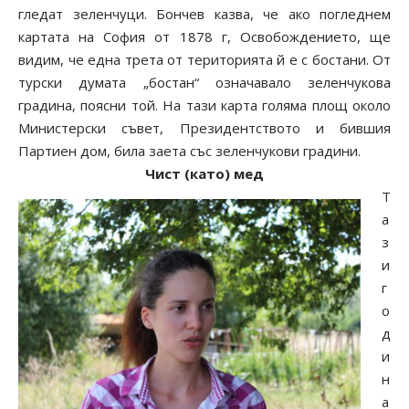
гледат зеленчуци. Бончев казва, че ако погледнем
картата на София от 1878 г, Освобождението, ще
видим, че една трета от територията й е с бостани. От
турски думата „бостан“ означавало зеленчукова
градина, поясни той. На тази карта голяма площ около
Министерски съвет, Президентството и бившия
Партиен дом, била заета със зеленчукови градини.
Чист (като) мед
Т
а
з
и
г
о
д
и
н
а