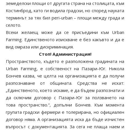
земеделски площи от другата страна на столицата, към
Костинброд, като ги водила градски, но според науката
терминът за тях бил peri-urban – площи между града и
селото.
Всеки желаещ може да се присъедини към Urban
Farming. Единственото изискване е без какъвто и да е
вид омраза или дискриминация.
Стоп! Администрация!
Пространството, където е разположена градината на
Urban Farming, е собственост на Пазари-Юг. Никола
Бончев казва, че целта на организацията е да получи
разпознаване от общината. Средства не искат:
„Единственото, което искаме, е да бъдем разпознати и
да сключим договор с Пазари-Юг за ползването на
това пространство.“, допълни Бончев. Към момента
групата градски фермери е толерирана, но официален
договор няма. А организацията иска да бъде изчистен
въпросът с документацията. За сега не плаща наем и