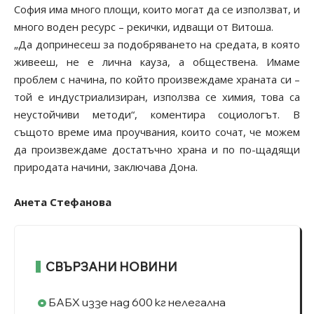
София има много площи, които могат да се използват, и
много воден ресурс – рекички, идващи от Витоша.
„Да допринесеш за подобряването на средата, в която
живееш, не е лична кауза, а обществена. Имаме
проблем с начина, по който произвеждаме храната си –
той е индустриализиран, използва се химия, това са
неустойчиви методи“, коментира социологът. В
същото време има проучвания, които сочат, че можем
да произвеждаме достатъчно храна и по по-щадящи
природата начини, заключава Дона.
Анета Стефанова
СВЪРЗАНИ НОВИНИ
БАБХ иззе над 600 кг нелегална