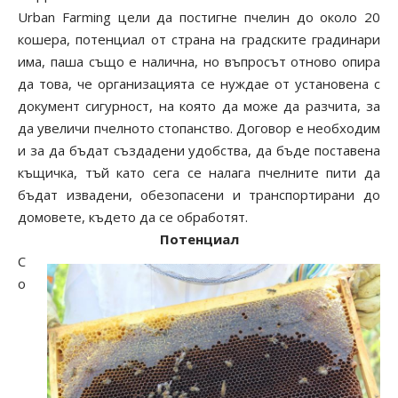
Urban Farming цели да постигне пчелин до около 20
кошера, потенциал от страна на градските градинари
има, паша също е налична, но въпросът отново опира
да това, че организацията се нуждае от установена с
документ сигурност, на която да може да разчита, за
да увеличи пчелното стопанство. Договор е необходим
и за да бъдат създадени удобства, да бъде поставена
къщичка, тъй като сега се налага пчелните пити да
бъдат извадени, обезопасени и транспортирани до
домовете, където да се обработят.
Потенциал
С
о