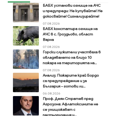
БАБХ установи огнище на АЧС
и предупреди: Не купувайте! Не
докосвайте! Сигнализирайте!
07.08.2026
БАБХ констатира огнище на
АЧС в с. Гроздьово, област
Варна
07.08.2026
Горски служители участваха в
овладяването на близо 10
пожара на територията на...
07.08.2026
Анализ: Пожарите край Бордо
са предупреждение и за
България – готови ли...
06.08.2026
Проф. Деян Стратев пред
Агрозона: Афлатоксините не
се унищожават с
пастьоризация и...