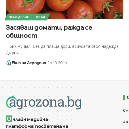
ЗЕМЕДЕЛИЕ
ХОБИ
Засяваш домати, ражда се
общност
... бих му дал, без да плаща дори, всичката своя надежда.
Джани
…
Екип на Агрозона
26.10.2016
Ко
О
нлайн медийна
За
платформа, посветена на