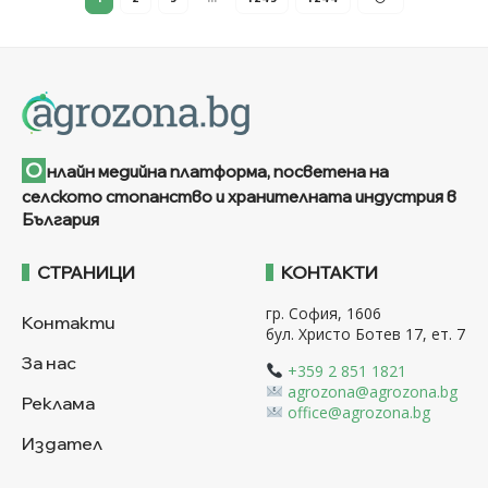
О
нлайн медийна платформа, посветена на
селското стопанство и хранителната индустрия в
България
СТРАНИЦИ
КОНТАКТИ
гр. София, 1606
Контакти
бул. Христо Ботев 17, ет. 7
За нас
+359 2 851 1821
agrozona@agrozona.bg
Реклама
office@agrozona.bg
Издател