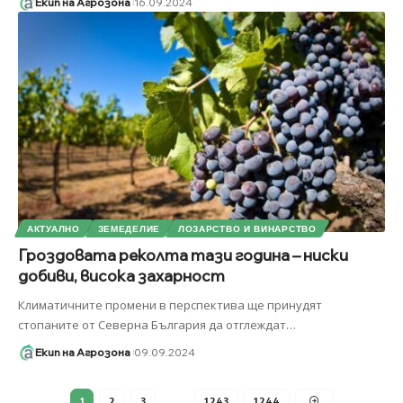
Екип на Агрозона
16.09.2024
АКТУАЛНО
ЗЕМЕДЕЛИЕ
ЛОЗАРСТВО И ВИНАРСТВО
Гроздовата реколта тази година – ниски
добиви, висока захарност
Климатичните промени в перспектива ще принудят
стопаните от Северна България да отглеждат
…
Екип на Агрозона
09.09.2024
1
2
3
…
1 243
1 244