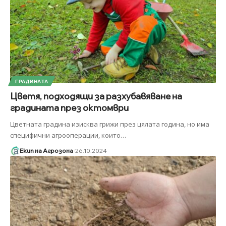
ГРАДИНАТА
Цветя, подходящи за разхубавяване на
градината през октомври
Цветната градина изисква грижи през цялата година, но има
специфични агрооперации, които
…
Екип на Агрозона
26.10.2024