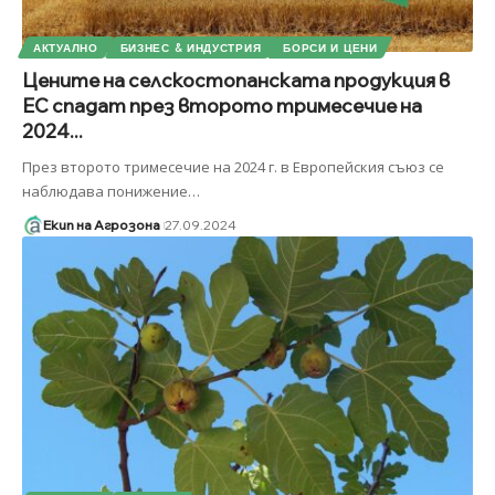
АКТУАЛНО
БИЗНЕС & ИНДУСТРИЯ
БОРСИ И ЦЕНИ
Цените на селскостопанската продукция в
ЕС спадат през второто тримесечие на
2024...
През второто тримесечие на 2024 г. в Европейския съюз се
наблюдава понижение
…
Екип на Агрозона
27.09.2024