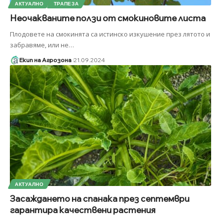
АКТУАЛНО
ТРАПЕЗА
Неочакваните ползи от смокиновите листа
Плодовете на смокинята са истинско изкушение през лятото и
забравяме, или не
…
Екип на Агрозона
21.09.2024
АКТУАЛНО
Засаждането на спанака през септември
гарантира качествени растения