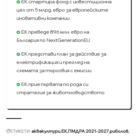
ЕК стартира фонд с инвестиционна
цел от 5 млрд. евро за европейските
иновативни компании
ЕК преведе 896 млн. евро на
България по NextGenerationEU
ЕК представи план за действие за
електрификация и преглед на
схемата за търговия с емисии
EK прие първата по рода си
стратегия за животновъдството
ЕТИКЕТИ:
аквакултури
ЕК
ПМДРА 2021-2027
риболов