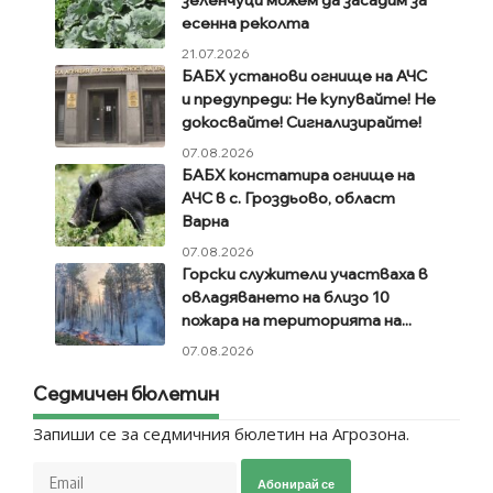
зеленчуци можем да засадим за
есенна реколта
21.07.2026
БАБХ установи огнище на АЧС
и предупреди: Не купувайте! Не
докосвайте! Сигнализирайте!
07.08.2026
БАБХ констатира огнище на
АЧС в с. Гроздьово, област
Варна
07.08.2026
Горски служители участваха в
овладяването на близо 10
пожара на територията на...
07.08.2026
Седмичен бюлетин
Запиши се за седмичния бюлетин на Агрозона.
Абонирай се