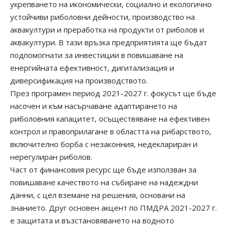
укрепването на икономически, социално и екологично
устойчиви риболовни дейности, производство на
аквакултури и преработка на продукти от риболов и
аквакултури. В тази връзка предприятията ще бъдат
подпомогнати за инвестиции в повишаване на
енергийната ефективност, дигитализация и
диверсификация на производството.
През програмен период 2021-2027 г. фокусът ще бъде
насочен и към насърчаване адаптирането на
риболовния капацитет, осъществяване на ефективен
контрол и правоприлагане в областта на рибарството,
включително борба с незаконния, недеклариран и
нерегулиран риболов.
Част от финансовия ресурс ще бъде използван за
повишаване качеството на събиране на надеждни
данни, с цел вземане на решения, основани на
знанието. Друг основен акцент по ПМДРА 2021-2027 г.
е защитата и възстановяването на водното