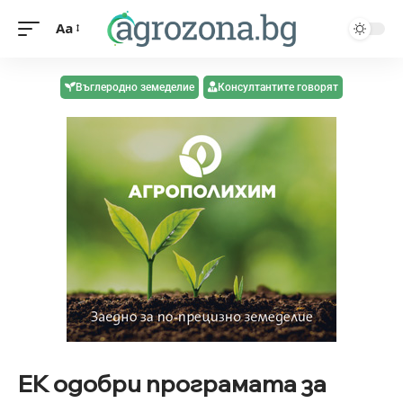
Aa
Въглеродно земеделие
Консултантите говорят
ЕК одобри програмата за