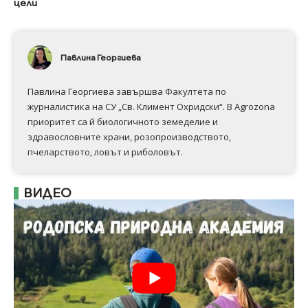
цели
Павлина Георгиева
Павлина Георгиева завършва Факултета по
журналистика на СУ „Св. Климент Охридски“. В Аgrozona
приоритет са й биологичното земеделие и
здравословните храни, розопроизводството,
пчеларството, ловът и риболовът.
ВИДЕО