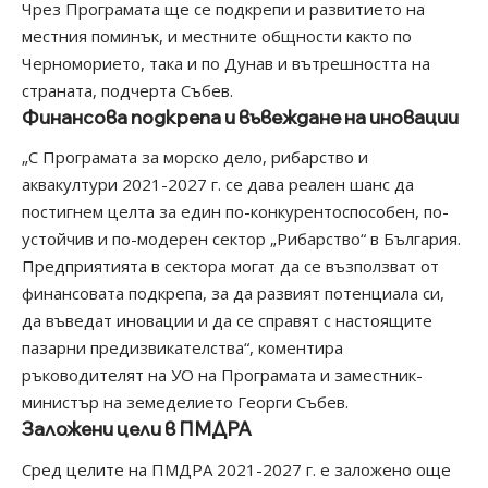
Чрез Програмата ще се подкрепи и развитието на
местния поминък, и местните общности както по
Черноморието, така и по Дунав и вътрешността на
страната, подчерта Събев.
Финансова подкрепа и въвеждане на иновации
„С Програмата за морско дело, рибарство и
аквакултури 2021-2027 г. се дава реален шанс да
постигнем целта за един по-конкурентоспособен, по-
устойчив и по-модерен сектор „Рибарство“ в България.
Предприятията в сектора могат да се възползват от
финансовата подкрепа, за да развият потенциала си,
да въведат иновации и да се справят с настоящите
пазарни предизвикателства“, коментира
ръководителят на УО на Програмата и заместник-
министър на земеделието Георги Събев.
Заложени цели в ПМДРА
Сред целите на ПМДРА 2021-2027 г. е заложено още