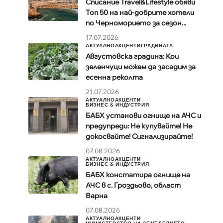
Списание Travel&Lifestyle обяви
Топ 50 на най-добрите хотели
по Черноморието за сезон...
17.07.2026
АКТУАЛНО
АКЦЕНТИ
ГРАДИНАТА
Августовска градина: Кои
зеленчуци можем да засадим за
есенна реколта
21.07.2026
АКТУАЛНО
АКЦЕНТИ
БИЗНЕС & ИНДУСТРИЯ
БАБХ установи огнище на АЧС и
предупреди: Не купувайте! Не
докосвайте! Сигнализирайте!
07.08.2026
АКТУАЛНО
АКЦЕНТИ
БИЗНЕС & ИНДУСТРИЯ
БАБХ констатира огнище на
АЧС в с. Гроздьово, област
Варна
07.08.2026
АКТУАЛНО
АКЦЕНТИ