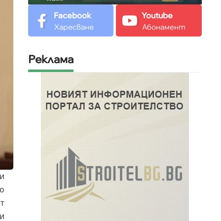
Facebook
Youtube
Харесване
Абонамент
Реклама
 и
о
т
и