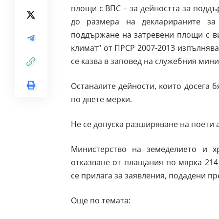
площи с ВПС – за дейността за поддъ
до размера на декларираните за
поддържане на затревени площи с ви
климат“ от ПРСР 2007-2013 изпълнява
се казва в
заповед
на служебния мини
Останалите дейности, които досега б
по двете мерки.
Не се допуска разширяване на поети 
Министерство на земеделието и 
отказване от плащания по мярка 214 
се прилага за заявления, подадени пр
Още по темата: