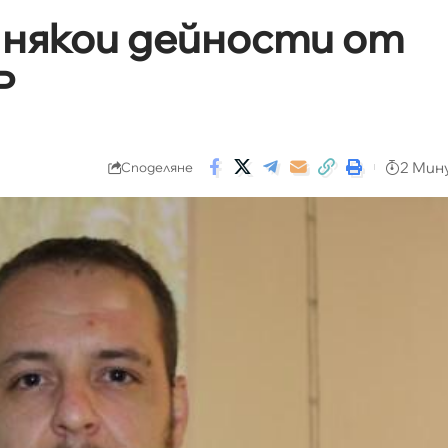
о някои дейности от
Р
2 Мин
Споделяне