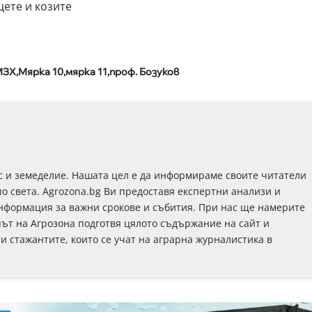
ете и козите
МЗХ
Мярка 10
мярка 11
проф. Бозуков
с и земеделие. Нашата цел е да информираме своите читатели
по света. Agrozona.bg Ви предоставя експертни анализи и
информация за важни срокове и събития. При нас ще намерите
път на Агрозона подготвя цялото съдържание на сайт и
 и стажантите, които се учат на аграрна журналистика в