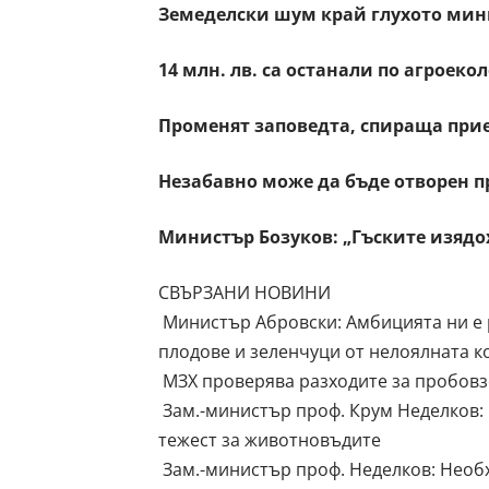
Земеделски шум край глухото мин
14 млн. лв. са останали по агроек
Променят заповедта, спираща прие
Незабавно може да бъде отворен п
Министър Бозуков: „Гъските изядо
СВЪРЗАНИ НОВИНИ
Министър Абровски: Амбицията ни е 
плодове и зеленчуци от нелоялната 
МЗХ проверява разходите за пробовз
Зам.-министър проф. Крум Неделков:
тежест за животновъдите
Зам.-министър проф. Неделков: Необ