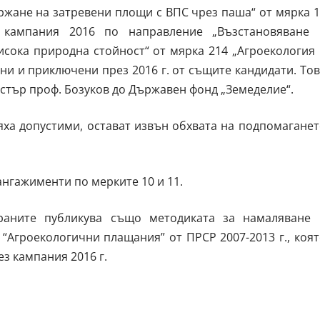
ржане на затревени площи с ВПС чрез паша“ от мярка 
 кампания 2016 по направление „Възстановяване 
сока природна стойност“ от мярка 214 „Агроекология 
ни и приключени през 2016 г. от същите кандидати. То
стър проф. Бозуков до Държавен фонд „Земеделие“.
яха допустими, остават извън обхвата на подпомагане
ангажименти по мерките 10 и 11.
храните публикува също
методиката за намаляване 
“Агроекологични плащания” от ПРСР 2007-2013 г., коя
ез кампания 2016 г.