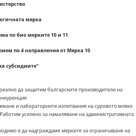
истерство
ологичната мярка
ма по био мерките 10 и 11
рием по 4 направления от Мярка 10
ха субсидиите“
реално да защитим българските производители на
конкуренция
емане и лабораторните изпитвания на суровото мляко
 Работим усилено за намаляване на административната
ходимо е да надграждаме мерките за ограничаване на