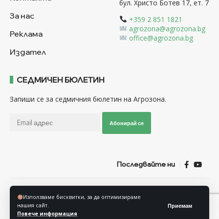
бул. Христо Ботев 17, ет. 7
За нас
+359 2 851 1821
agrozona@agrozona.bg
Реклама
office@agrozona.bg
Издател
СЕДМИЧЕН БЮЛЕТИН
Запиши се за седмичния бюлетин на Агрозона.
Абонирай се
Последвайте ни
Общи условия
Политика за използване на “Бисквитки”
Използваме бисквитки, за да оптимизираме
Политика за защита на личните данни
нашия сайт.
Приемам
Повече информация
© Агрозона © 2011-2025 Всички права запазени