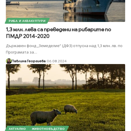
РИБА И АКВАКУЛТУРИ
1,3 млн. лева са преведени на рибарите по
ПМДР 2014-2020
Държавен фонд „Земеделие“ (ДФЗ) отпусна над 1,3 млн. лв. по
Програмата за
…
Павлина Георгиева
06.08.2024
АКТУАЛНО
ЖИВОТНОВЪДСТВО