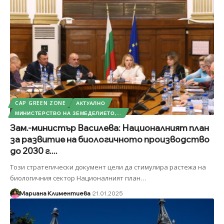
CAP GREEN ZONE
АКТУАЛНО
МИНИСТЕРСТВО НА ЗЕМЕДЕЛИЕТО,...
Зам.-министър Василева: Националният план
за развитие на биологичното производство
до 2030 г....
Този стратегически документ цели да стимулира растежа на
биологичния сектор Националният план
…
Мариана Климентиева
21.01.2025