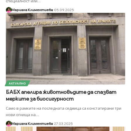
специалност или
…
Мариана Климентиева
05.09.2025
АКТУАЛНО
БАБХ апелира животновъдите да спазват
мерките за биосигурност
Само в рамките на последната седмица са констатирани три
нови огнища на
…
Мариана Климентиева
27.03.2025