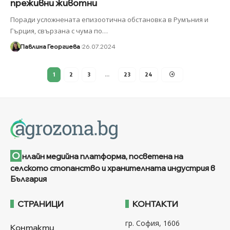
преживни животни
Поради усложнената епизоотична обстановка в Румъния и
Гърция, свързана с чума по
…
Павлина Георгиева
26.07.2024
1
2
3
…
23
24
О
нлайн медийна платформа, посветена на
селското стопанство и хранителната индустрия в
България
СТРАНИЦИ
КОНТАКТИ
гр. София, 1606
Контакти