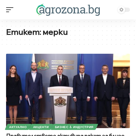
Етикет:
мерки
АКТУАЛНО
АКЦЕНТИ
БИЗНЕС & ИНДУСТРИЯ
Правителството активира пакет за близо