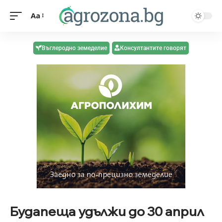
Aa
Въглеродно земеделие
Консултантите говорят
Будапеща удължи до 30 април