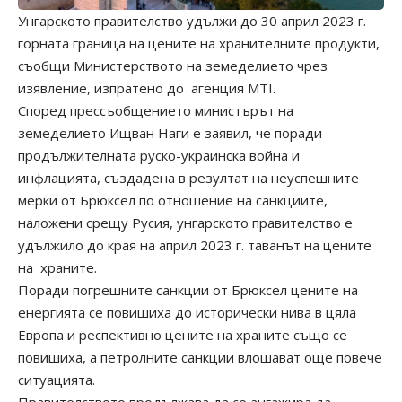
Унгарското правителство удължи до 30 април 2023 г.
горната граница на цените на хранителните продукти,
съобщи Министерството на земеделието чрез
изявление, изпратено до
агенция MTI.
Според прессъобщението министърът на
земеделието Ищван Наги е заявил, че поради
продължителната руско-украинска война и
инфлацията, създадена в резултат на неуспешните
мерки от Брюксел по отношение на санкциите,
наложени срещу Русия, унгарското правителство е
удължило до края на април 2023 г. таванът на цените
на
храните.
Поради погрешните санкции от Брюксел цените на
енергията се повишиха до исторически нива в цяла
Европа и респективно цените на храните също се
повишиха, а петролните санкции влошават още повече
ситуацията.
Правителството продължава да се ангажира да