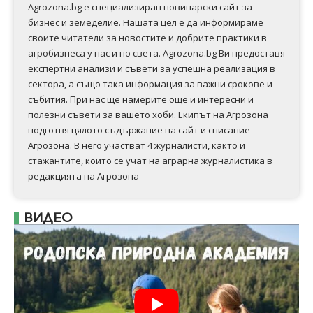
Agrozona.bg e специализиран новинарски сайт за
бизнес и земеделие. Нашата цел е да информираме
своите читатели за новостите и добрите практики в
агробизнеса у нас и по света. Agrozona.bg Ви предоставя
експертни анализи и съвети за успешна реализация в
сектора, а също така информация за важни срокове и
събития. При нас ще намерите още и интересни и
полезни съвети за вашето хоби. Екипът на Агрозона
подготвя цялото съдържание на сайт и списание
Агрозона. В него участват 4 журналисти, както и
стажантите, които се учат на аграрна журналистика в
редакцията на Агрозона
ВИДЕО