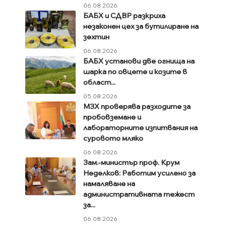
06.08.2026
БАБХ и СДВР разкриха
незаконен цех за бутилиране на
зехтин
06.08.2026
БАБХ установи две огнища на
шарка по овцете и козите в
област...
05.08.2026
МЗХ проверява разходите за
пробовземане и
лабораторните изпитвания на
суровото мляко
06.08.2026
Зам.-министър проф. Крум
Неделков: Работим усилено за
намаляване на
административната тежест
за...
06.08.2026