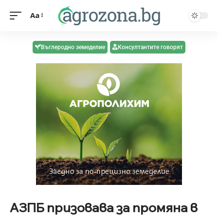
Aa
Въглеродно земеделие
Консултантите говорят
АЗПБ призовава за промяна в