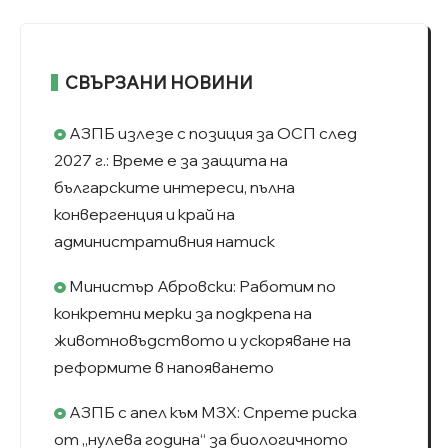
СВЪРЗАНИ НОВИНИ
АЗПБ излезе с позиция за ОСП след
2027 г.: Време е за защита на
българските интереси, пълна
конвергенция и край на
административния натиск
Министър Абровски: Работим по
конкретни мерки за подкрепа на
животновъдството и ускоряване на
реформите в напояването
АЗПБ с апел към МЗХ: Спрете риска
от „нулева година“ за биологичното