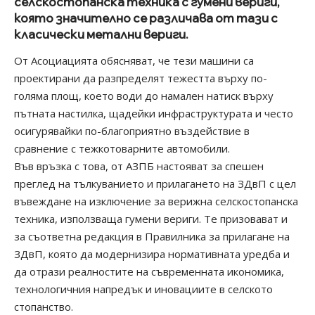
селскостопанска техника с гумени вериги,
която значително се различава от тази с
класически метални вериги.
От Асоциацията обясняват, че тези машини са
проектирани да разпределят тежестта върху по-
голяма площ, което води до намален натиск върху
пътната настилка, щадейки инфраструктурата и често
осигурявайки по-благоприятно въздействие в
сравнение с тежкотоварните автомобили.
Във връзка с това, от АЗПБ настояват за спешен
преглед на тълкуванието и прилагането на ЗДвП с цел
въвеждане на изключение за верижна селскостопанска
техника, използваща гумени вериги. Те призовават и
за съответна редакция в Правилника за прилагане на
ЗДвП, която да модернизира нормативната уредба и
да отрази реалностите на съвременната икономика,
технологичния напредък и иновациите в селското
стопанство.