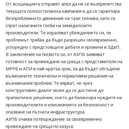
От Асоциацията отправят апел да не се възпрепятства
текущата селскостопанска кампания и да се гарантира
безпроблемното движение на тази техника, като се
спрат налаганите глоби на земеделските
производители. Те изразяват убеждението си, че
проблемът трябва да бъде разрешен своевременно,
успоредно с предстоящите дебати и промени в ЗДвП.
В заключение на писмото си, от АЗПБ заявяват
готовност за провеждане на среща с представители на
МРРБ и АПИ в най-кратък срок, за да бъдат обсъдени
възможните технически и нормативни решения на
възникналия проблем. Те вярват, че чрез
конструктивен диалог може да се достигне до
прагматично решение, което да балансира нуждите на
производителите и изискванията за безопасност и
опазване на пътната инфраструктура.
АЗПБ очаква потвърждение за своевременно
провеждане на среща по казуса.