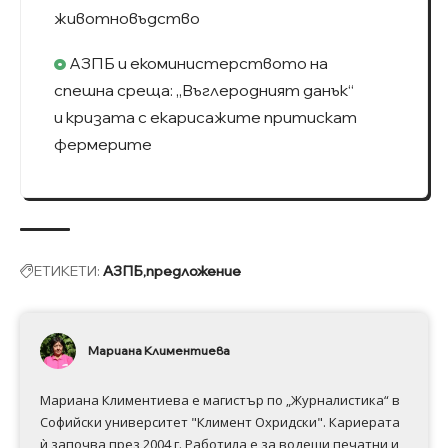
животновъдство
АЗПБ и екоминистерството на
спешна среща: „Въглеродният данък“
и кризата с екарисажите притискат
фермерите
ЕТИКЕТИ:
АЗПБ
предложение
Мариана Климентиева
Мариана Климентиева е магистър по „Журналистика“ в
Софийски университет "Климент Охридски". Кариерата
ѝ започва през 2004 г. Работила е за водещи печатни и