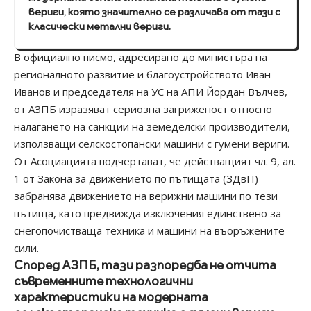
вериги, която значително се различава от тази с
класически метални вериги.
В официално писмо, адресирано до министъра на
регионалното развитие и благоустройството Иван
Иванов и председателя на УС на АПИ Йордан Вълчев,
от АЗПБ изразяват сериозна загриженост относно
налагането на санкции на земеделски производители,
използващи селскостопански машини с гумени вериги.
От Асоциацията подчертават, че действащият чл. 9, ал.
1 от Закона за движението по пътищата (ЗДвП)
забранява движението на верижни машини по тези
пътища, като предвижда изключения единствено за
снегопочистваща техника и машини на въоръжените
сили.
Според АЗПБ, тази разпоредба не отчита
съвременните технологични
характеристики на модерната