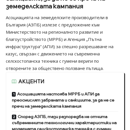
земеделската кампания
Асоциацията на земеделските производители в
България (
АЗПБ)
излезе с предложение към
Министерството на регионалното развитие и
благоустройството (МРРБ) и Агенция „Пътна
инфраструктура“ (АПИ) за спешно разрешаване на
казус, свързан с движението на съвременна
селскостопанска техника с гумени вериги по
отворените за обществено ползване пътища.
АКЦЕНТИ
Асоциацията настоява МРРБ и АПИ да
преосмислят забраната и санкциите, за да не се
пречи на земеделската кампания
Според АЗПБ, тази разпоредба не отчита
съвременните технологични характеристики на
модерната селскостопанска техника с гумени