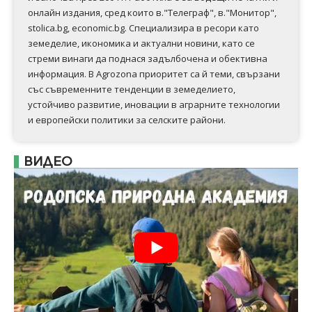
онлайн издания, сред които в."Телеграф", в."Монитор",
stolica.bg, economic.bg. Специализира в ресори като
земеделие, икономика и актуални новини, като се
стреми винаги да поднася задълбочена и обективна
информация. В Аgrozona приоритет са й теми, свързани
със съвременните тенденции в земеделието,
устойчиво развитие, иновации в аграрните технологии
и европейски политики за селските райони.
ВИДЕО