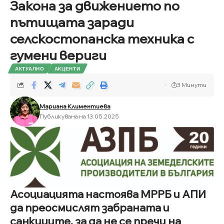
Закона за движението по
пътищата заради
селскостопанска техника с
гумени вериги
АКТУАЛНО
АКЦЕНТИ
3 Минути
Мариана Климентиева
Публикувана на 13.05.2025
Асоциацията настоява МРРБ и АПИ
да преосмислят забраната и
санкциите, за да не се пречи на