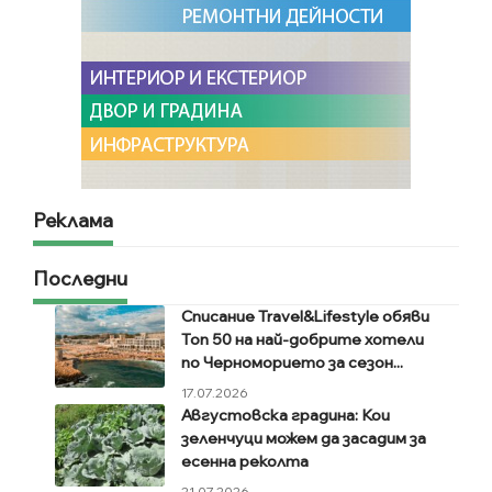
Реклама
Последни
Списание Travel&Lifestyle обяви
Топ 50 на най-добрите хотели
по Черноморието за сезон...
17.07.2026
Августовска градина: Кои
зеленчуци можем да засадим за
есенна реколта
21.07.2026