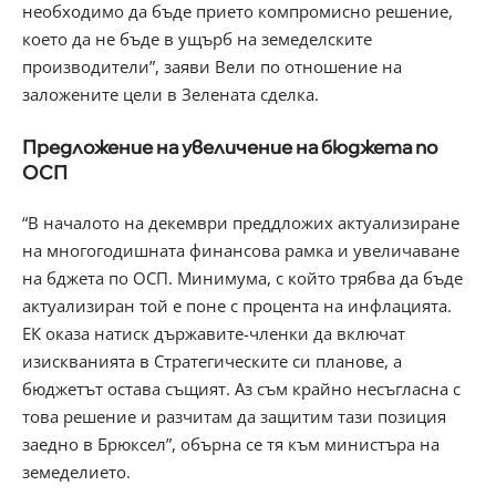
необходимо да бъде прието компромисно решение,
което да не бъде в ущърб на земеделските
производители”, заяви Вели по отношение на
заложените цели в Зелената сделка.
Предложение на увеличение на бюджета по
ОСП
“В началото на декември преддложих актуализиране
на многогодишната финансова рамка и увеличаване
на бджета по ОСП. Минимума, с който трябва да бъде
актуализиран той е поне с процента на инфлацията.
ЕК оказа натиск държавите-членки да включат
изискванията в Стратегическите си планове, а
бюджетът остава същият. Аз съм крайно несъгласна с
това решение и разчитам да защитим тази позиция
заедно в Брюксел”, обърна се тя към министъра на
земеделието.