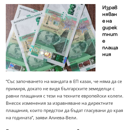
Израв
няван
е на
дирек
тнит
е
плаща
ния
“Със започването на мандата в ЕП казах, че няма да се
примиря, докато не видя българските земеделци с
равни плащания с тези на техните европейски колеги.
Внесох изменения за изравняване на директните
плащания, които предстои да бъдат гласувани до края
на годината”, заяви Алиева-Вели.