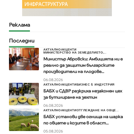
Реклама
Последни
АКТУАЛНО
АКЦЕНТИ
МИНИСТЕРСТВО НА ЗЕМЕДЕЛИЕТО,...
Министър Абровски: Амбицията ни е
реално да защитим българските
производители на плодове...
06.08.2026
АКТУАЛНО
АКЦЕНТИ
БИЗНЕС & ИНДУСТРИЯ
БАБХ и СДВР разкриха незаконен цех
за бутилиране на зехтин
06.08.2026
АКТУАЛНО
АКЦЕНТИ
ОТГЛЕЖДАНЕ НА ОВЦЕ...
БАБХ установи две огнища на шарка
по овцете и козите в област...
05.08.2026