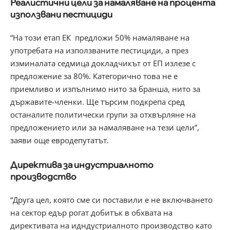
Реалистични цели за намаляване на процента
използвани пестициди
“На този етап ЕК предложи 50% намаляване на
употребата на използваните пестициди, а през
изминалата седмица докладчикът от ЕП излезе с
предложение за 80%. Категорично това не е
приемливо и изпълнимо нито за бранша, нито за
държавите-членки. Ще търсим подкрепа сред
останалите политически групи за отхвърляне на
предложението или за намаляване на тези цели”,
заяви още евродепутатът.
Директива за индустриалното
производство
“Друга цел, която сме си поставили е не включването
на сектор едър рогат добитък в обхвата на
директивата на идндустриалното производство като