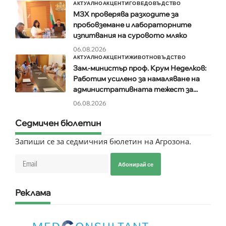
АКТУАЛНО
АКЦЕНТИ
ГОВЕДОВЪДСТВО
МЗХ проверява разходите за
пробовземане и лабораторните
изпитвания на суровото мляко
06.08.2026
АКТУАЛНО
АКЦЕНТИ
ЖИВОТНОВЪДСТВО
Зам.-министър проф. Крум Неделков:
Работим усилено за намаляване на
административната тежест за...
06.08.2026
Седмичен бюлетин
Запиши се за седмичния бюлетин на Агрозона.
Абонирай се
Реклама