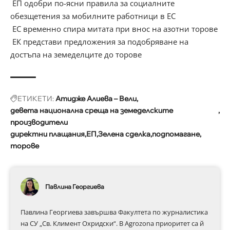
ЕП одобри по-ясни правила за социалните
обезщетения за мобилните работници в ЕС
ЕС временно спира митата при внос на азотни торове
ЕК представи предложения за подобряване на
достъпа на земеделците до торове
ЕТИКЕТИ:
Атидже Алиева – Вели
девета национална среща на земеделските
производители
директни плащания
ЕП
Зелена сделка
подпомагане
торове
Павлина Георгиева
Павлина Георгиева завършва Факултета по журналистика
на СУ „Св. Климент Охридски“. В Аgrozona приоритет са й