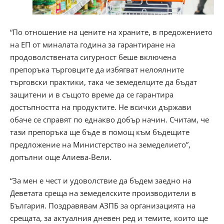
“По отношение на цените на храните, в предожението
на ЕП от миналата година за гарантиране на
продоволствената сигурност беше включена
препоръка търговците да избягват нелоялните
търговски практики, така че земеделците да бъдат
защитени и в същото време да се гарантира
достъпността на продуктите. Не всички държави
обаче се справят по еднакво добър начин. Считам, че
тази препоръка ще бъде в помощ към бъдещите
предложение на Министерство на земеделието”,
допълни още Алиева-Вели.
“За мен е чест и удоволствие да бъдем заедно на
Деветата среща на земеделските производители в
България. Поздравявам АЗПБ за организацията на
срещата, за актуалния дневен ред и темите, които ще