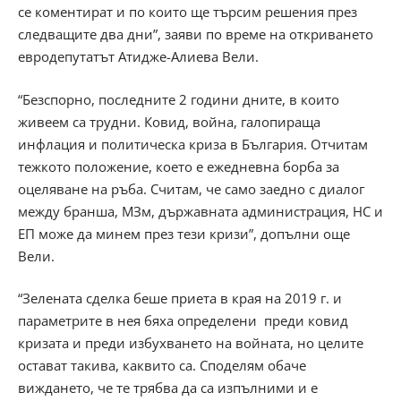
се коментират и по които ще търсим решения през
следващите два дни”, заяви по време на откриването
евродепутатът Атидже-Алиева Вели.
“Безспорно, последните 2 години дните, в които
живеем са трудни. Ковид, война, галопираща
инфлация и политическа криза в България. Отчитам
тежкото положение, което е ежедневна борба за
оцеляване на ръба. Считам, че само заедно с диалог
между бранша, МЗм, държавната администрация, НС и
ЕП може да минем през тези кризи”, допълни още
Вели.
“Зелената сделка беше приета в края на 2019 г. и
параметрите в нея бяха определени преди ковид
кризата и преди избухването на войната, но целите
остават такива, каквито са. Споделям обаче
виждането, че те трябва да са изпълними и е