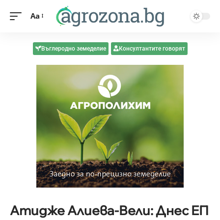
Aa
Въглеродно земеделие
Консултантите говорят
Атидже Алиева-Вели: Днес ЕП