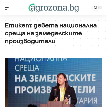
Етикет:
девета национална
среща на земеделските
производители