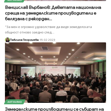
Венцислав Върбанов: Деветата национална
среща на земеделските производители е
белязана с рекорден...
"За мен е огромно удоволствие да видя земеделската
общност отново заедно след
…
Павлина Георгиева
15.02.2023
АКТУАЛНО
Земеделските производители се събират на