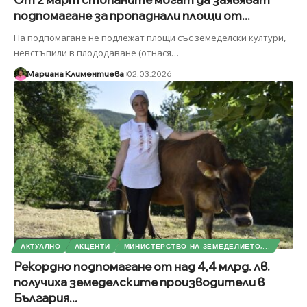
подпомагане за пропаднали площи от...
На подпомагане не подлежат площи със земеделски култури,
невстъпили в плододаване (отнася
…
Мариана Климентиева
02.03.2026
АКТУАЛНО
АКЦЕНТИ
МИНИСТЕРСТВО НА ЗЕМЕДЕЛИЕТО,...
Рекордно подпомагане от над 4,4 млрд. лв.
получиха земеделските производители в
България...