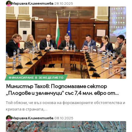
Мариана Климентиева
28.10.2025
ФИНАНСИРАНЕ В ЗЕМЕДЕЛИЕТО
Министър Тахов: Подпомагаме сектор
„Плодове и зеленчуци“ със 7,4 млн. евро от...
Той обясни, че въз основа на форсмажорните обстоятелства и
кризата в страната,
…
Мариана Климентиева
08.10.2025