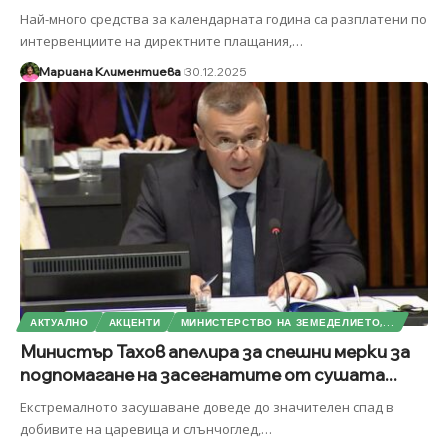
Най-много средства за календарната година са разплатени по
интервенциите на директните плащания,
…
Мариана Климентиева
30.12.2025
АКТУАЛНО
АКЦЕНТИ
МИНИСТЕРСТВО НА ЗЕМЕДЕЛИЕТО,...
Министър Тахов апелира за спешни мерки за
подпомагане на засегнатите от сушата...
Екстремалното засушаване доведе до значителен спад в
добивите на царевица и слънчоглед,
…