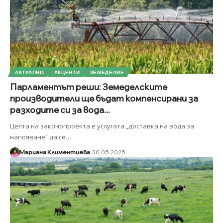
АКТУАЛНО
АКЦЕНТИ
ЗЕМЕДЕЛИЕ
Парламентът реши: Земеделските
производители ще бъдат компенсирани за
разходите си за вода...
Целта на законопроекта е услугата „доставка на вода за
напояване“ да се
…
Мариана Климентиева
30.05.2025