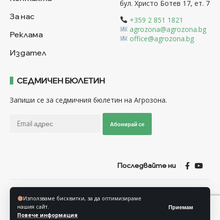
бул. Христо Ботев 17, ет. 7
За нас
+359 2 851 1821
agrozona@agrozona.bg
Реклама
office@agrozona.bg
Издател
СЕДМИЧЕН БЮЛЕТИН
Запиши се за седмичния бюлетин на Агрозона.
Абонирай се
Последвайте ни
Общи условия
Политика за използване на “Бисквитки”
Използваме бисквитки, за да оптимизираме
Политика за защита на личните данни
нашия сайт.
Приемам
Повече информация
© Агрозона © 2011-2025 Всички права запазени