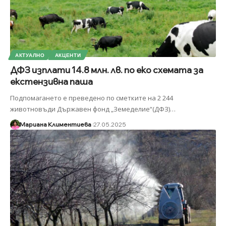
АКТУАЛНО
АКЦЕНТИ
ДФЗ изплати 14.8 млн. лв. по еко схемата за
екстензивна паша
Подпомагането е преведено по сметките на 2 244
животновъди Държавен фонд „Земеделие“(ДФЗ)
…
Мариана Климентиева
27.05.2025