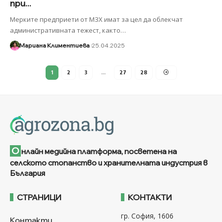
при...
Мерките предприети от МЗХ имат за цел да облекчат
административната тежест, както
…
Мариана Климентиева
25.04.2025
1
2
3
…
27
28
О
нлайн медийна платформа, посветена на
селското стопанство и хранителната индустрия в
България
СТРАНИЦИ
КОНТАКТИ
гр. София, 1606
Контакти