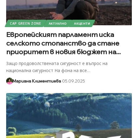
CAP GREEN ZONE
АКТУАЛНО
АКЦЕНТИ
Европейският парламент иска
селското стопанство да стане
приоритет в новия бюджет на...
Защо продоволствената сигурност е въпрос на
национална сигурност На фона на все
…
Мариана Климентиева
05.09.2025