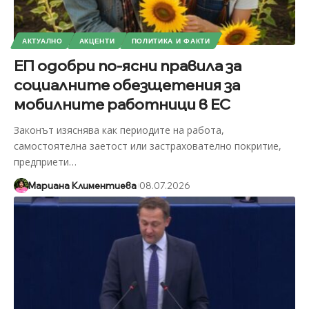
АКТУАЛНО
АКЦЕНТИ
ПОЛИТИКА И ФАКТИ
ЕП одобри по-ясни правила за
социалните обезщетения за
мобилните работници в ЕС
Законът изяснява как периодите на работа,
самостоятелна заетост или застрахователно покритие,
предприети
…
Мариана Климентиева
08.07.2026