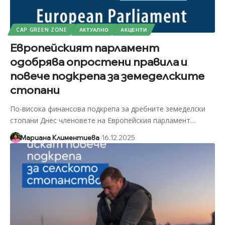
CAP GREEN ZONE
АКТУАЛНО
АКЦЕНТИ
Европейският парламент
одобрява опростени правила и
повече подкрепа за земеделските
стопани
По-висока финансова подкрепа за дребните земеделски
стопани Днес членовете на Европейския парламент
…
Мариана Климентиева
16.12.2025