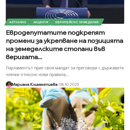
АКТУАЛНО
АКЦЕНТИ
ЕВРОПЕЙСКО ЗЕМЕДЕЛИЕ
Евродепутатите подкрепят
промени за укрепване на позицията
на земеделските стопани във
веригата...
Парламентът прие своя мандат за преговори с държавите
членки относно нови правила,
…
Мариана Климентиева
08.10.2025