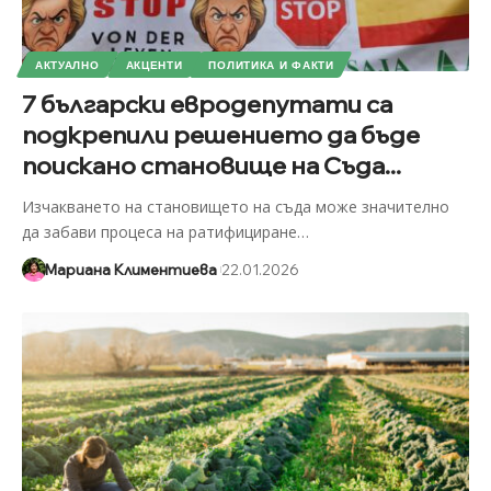
АКТУАЛНО
АКЦЕНТИ
ПОЛИТИКА И ФАКТИ
7 български евродепутати са
подкрепили решението да бъде
поискано становище на Съда...
Изчакването на становището на съда може значително
да забави процеса на ратифициране
…
Мариана Климентиева
22.01.2026