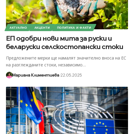
АКТУАЛНО
АКЦЕНТИ
ПОЛИТИКА И ФАКТИ
ЕП одобри нови мита за руски и
беларуски селскостопански стоки
Предложените мерки ще намалят значително вноса на ЕС
на разглежданите стоки, независимо
…
Мариана Климентиева
22.05.2025