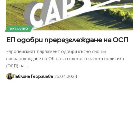
АКТУАЛНО
ЕП одобри преразглеждане на ОСП
Европейският парламент одобри късно снощи
преразглеждане нa Общата селскостопанска политика
(ОСП) на
…
Павлина Георгиева
25.04.2024