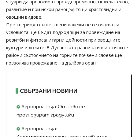
януари да провокират преждевременно, нежелателно,
развитие и при някои раноцъфтящи храстовидни и
овощни видове.
През периода съществени валежи не се очакват и
условията ще бъдат подходящи за провеждане на
резитби и фитосанитарни дейности при овощните
култури и лозите. В Дунавската равнина и в източните
райони състоянието на горните почвени слоеве ще
позволява провеждане на дълбока оран.
СВЪРЗАНИ НОВИНИ
Агропрогноза: Отново се
прогнозират градушки
Агропрогноза:
Агрометеорологичните условия ще