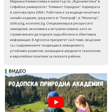
Мариана Климентиева е магистър по „Журналистика“ в
Софийски университет "Климент Охридски". Кариерата
ѝ започва през 2004 г. Работила е за водещи печатни и
онлайн издания, сред които в."Телеграф", в."Монитор",
stolica.bg, economic.bg. Специализира в ресори като
земеделие, икономика и актуални новини, като се
стреми винаги да поднася задълбочена и обективна
информация. В Аgrozona приоритет са й теми, свързани
със съвременните тенденции в земеделието,
устойчиво развитие, иновации в аграрните технологии
и европейски политики за селските райони.
ВИДЕО