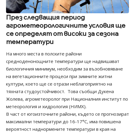
През следващия период
агрометеорологичните условия ще
се определят от високи за сезона
температури
На много места в полските райони
средноденонощните температури ще надвишават
биологичния минимум, необходим за възобновяване
на вегетационните процеси при зимните житни
култури, което ще се отрази неблагоприятно на
тяхната студоустойчивост. Това съобщи Дукена
Жолева, агрометеоролог при Националния институт по
метеорология и хидрология
(НИМХ).
В част от югоизточните райони, където се прогнозират
максимални температури до 16-17°С, има повишена
вероятност наднормените температури в края на