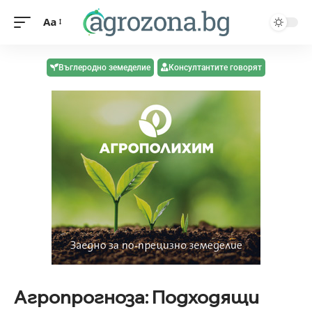
Aa
Въглеродно земеделие
Консултантите говорят
Агропрогноза: Подходящи