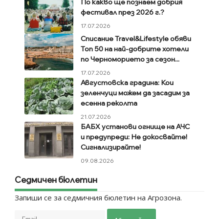
По какво ще познаем добрия
фестивал през 2026 г.?
17.07.2026
Списание Travel&Lifestyle обяви
Топ 50 на най-добрите хотели
по Черноморието за сезон...
17.07.2026
Августовска градина: Кои
зеленчуци можем да засадим за
есенна реколта
21.07.2026
БАБХ установи огнище на АЧС
и предупреди: Не докосвайте!
Сигнализирайте!
09.08.2026
Седмичен бюлетин
Запиши се за седмичния бюлетин на Агрозона.