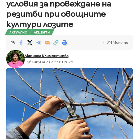
условия за провеждане на
резитби при овощните
култури лозите
АКТУАЛНО
АКЦЕНТИ
1 Минути
Мариана Климентиева
Публикувана на 27.01.2025