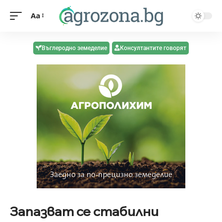
Aa
Въглеродно земеделие
Консултантите говорят
Запазват се стабилни