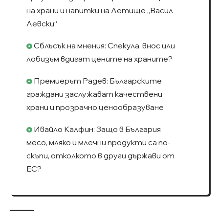
на храни и напитки на Летище „Васил
Левски“
Сблъсък на мнения: Спекула, внос или
лобизъм вдигат цените на храните?
Премиерът Радев: Българските
граждани заслужават качествени
храни и прозрачно ценообразуване
Ивайло Калфин: Защо в България
месо, мляко и млечни продукти са по-
скъпи, отколкото в други държави от
ЕС?