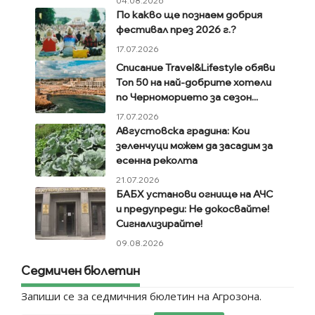
04.08.2026
По какво ще познаем добрия
фестивал през 2026 г.?
17.07.2026
Списание Travel&Lifestyle обяви
Топ 50 на най-добрите хотели
по Черноморието за сезон...
17.07.2026
Августовска градина: Кои
зеленчуци можем да засадим за
есенна реколта
21.07.2026
БАБХ установи огнище на АЧС
и предупреди: Не докосвайте!
Сигнализирайте!
09.08.2026
Седмичен бюлетин
Запиши се за седмичния бюлетин на Агрозона.