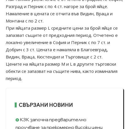
Разград и Перник с по 4 ст. нагоре за брой яйце.
Намаление в цената се отчита във Видин, Враца и
Монтана с по 2 ст.
При яйцата размер L средните цени за брой яйце се
запазват същите от предходния период. Отчетено е
локално увеличение в София и Перник с по 7 ст. и
Добрич с 3 ст. Цената е намаляла в Благоевград,
Видин, Враца, Кюстендил и Търговище с 2 ст.
Цените на яйцата размер М и L в другите търговски
обекти се запазват на същите нива, както изминалия
период.
СВЪРЗАНИ НОВИНИ
КЗК започна предварително
проучване за прекомерно високи цени