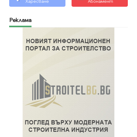
Харесване
Абонамент
Реклама