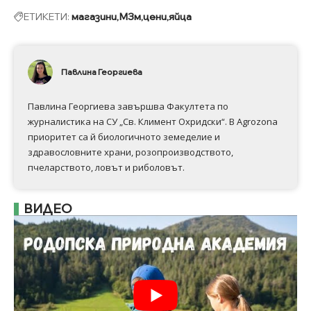
ЕТИКЕТИ:
магазини
МЗм
цени
яйца
Павлина Георгиева
Павлина Георгиева завършва Факултета по
журналистика на СУ „Св. Климент Охридски“. В Аgrozona
приоритет са й биологичното земеделие и
здравословните храни, розопроизводството,
пчеларството, ловът и риболовът.
ВИДЕО