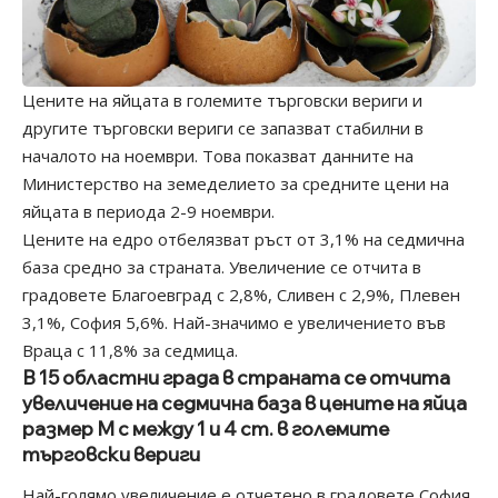
Цените на яйцата в големите търговски вериги и
другите търговски вериги се запазват стабилни в
началото на ноември. Това показват данните на
Министерство на земеделието за средните цени на
яйцата в периода 2-9 ноември.
Цените на едро отбелязват ръст от 3,1% на седмична
база средно за страната. Увеличение се отчита в
градовете Благоевград с 2,8%, Сливен с 2,9%, Плевен
3,1%, София 5,6%. Най-значимо е увеличението във
Враца с 11,8% за седмица.
В 15 областни града в страната се отчита
увеличение на седмична база в цените на яйца
размер М с между 1 и 4 ст. в големите
търговски вериги
Най-голямо увеличение е отчетено в градовете София,