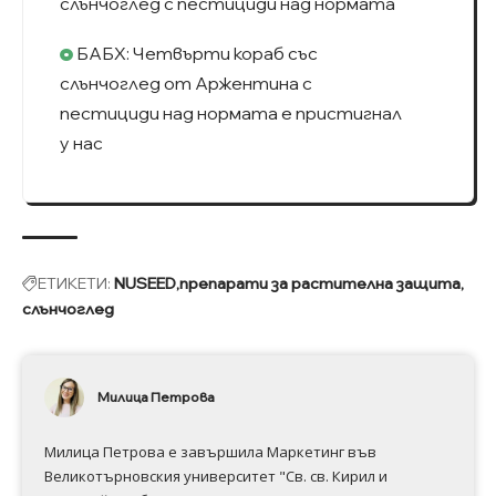
слънчоглед с пестициди над нормата
БАБХ: Четвърти кораб със
слънчоглед от Аржентина с
пестициди над нормата е пристигнал
у нас
ЕТИКЕТИ:
NUSEED
препарати за растителна защита
слънчоглед
Милица Петрова
Милица Петрова е завършила Маркетинг във
Великотърновския университет "Св. св. Кирил и