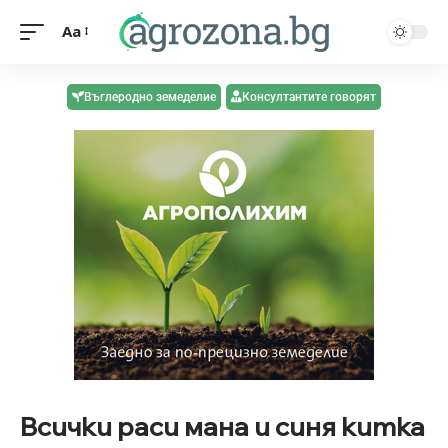
Aa
Въглеродно земеделие
Консултантите говорят
Всички раси мана и синя китка