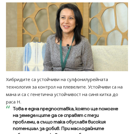
Хибридите са устойчиви на сулфонилурейната
технология за контрол на плевелите. Устойчиви са на
мана и са с генетична устойчивост на синя китка до
раса Н.
Това е една предпоставка, която ще помогне
на земеделците да се справят с тези
проблеми, а също така обуславя високия
потенциал за добив. При маслодайните