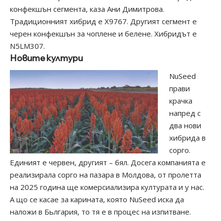
конфекшън сегмента, каза Ани Димитрова.
Традиционният хибрид е X9767. Другият сегмент е
черен конфекшън за чоплене и белене. Хибридът е
N5LM307.
Новите култури
NuSeed
прави
крачка
напред с
два нови
хибрида в
сорго.
Единият е червен, другият – бял. Досега компанията е
реализирала сорго на пазара в Молдова, от пролетта
на 2025 година ще комерсиализира културата и у нас.
А що се касае за карината, която NuSeed иска да
наложи в Бьлгария, то тя е в процес на изпитване.