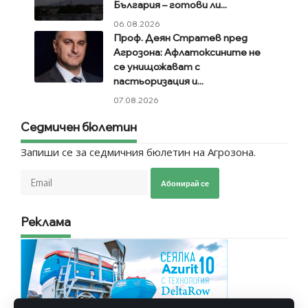
България – готови ли...
06.08.2026
Проф. Деян Стратев пред
Агрозона: Афлатоксините не
се унищожават с
пастьоризация и...
07.08.2026
Седмичен бюлетин
Запиши се за седмичния бюлетин на Агрозона.
Абонирай се
Реклама