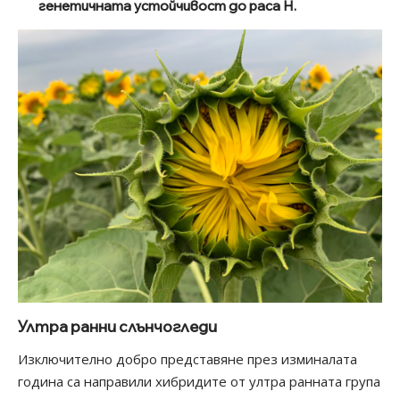
генетичната устойчивост до раса Н.
Ултра ранни слънчогледи
Изключително добро представяне през изминалата
година са направили хибридите от ултра ранната група