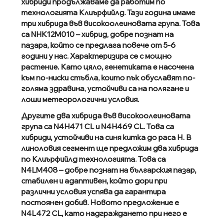
хибриди продължаваме да работим по
технологията Клиърфийлд. Тази година имаме
три хибрида във високоолеиновата група. Това
са NHK12M010 – хибрид, добре познат на
пазара, който се предлага повече от 5-6
години у нас. Характеризира се с мощно
растение. Като цяло, генетиката е насочена
към по-ниски стъбла, които пък обуславят по-
голяма здравина, устойчиви са на полягане и
лоши метеорологични условия.
Другите два хибрида във високоолеиновата
група са N4H471 CL и N4H469 CL. Това са
хибриди, устойчиви на синя китка до раса Н. В
линоловия сегмент ще предложим два хибрида
по Клиърфийлд технологията. Това са
N4LM408 – добре познат на българския пазар,
стабилен и адаптивен, който дори при
различни условия успява да гарантира
постоянен добив. Новото предложение е
N4L472 CL, като надграждането при него е