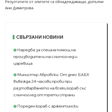
Резултатите от опитите са обнадеждаващи, допълни
Ани Димитрова.
СВЪРЗАНИ НОВИНИ
Наредба за спешна помощ на
производители на слънчоглед и
царевица
Министър Абровски: От днес БАБХ
въвежда 24-часови проби при
разтоварването на всеки кораб със
слънчоглед от трети страни
Пореден кораб с аржентински