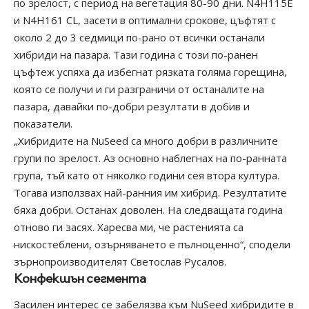
по зрелост, с период на вегетация 80-90 дни. N4H115E
и N4H161 CL, засети в оптимални срокове, цъфтят с
около 2 до 3 седмици по-рано от всички останали
хибриди на пазара. Тази година с този по-ранен
цъфтеж успяха да избегнат рязката голяма горещина,
която се получи и ги разграничи от останалите на
пазара, давайки по-добри резултати в добив и
показатели.
„Хибридите на NuSeed са много добри в различните
групи по зрелост. Аз основно наблегнах на по-ранната
група, тъй като от няколко години сея втора култура.
Тогава използвах най-ранния им хибрид. Резултатите
бяха добри. Останах доволен. На следващата година
отново ги засях. Харесва ми, че растенията са
нискостеблени, озърняването е пълноценно“, сподели
зърнопроизводителят Светослав Русалов.
Конфекшън сегмента
Засилен интерес се забелязва към NuSeed хибридите в