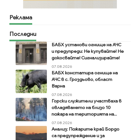
Реклама
Последни
БАБХ установи огнище на АЧС
и предупреди: Не купувайте! Не
докосвайте! Сигнализирайте!
07.08.2026
БАБХ констатира огнище на
АЧС в с. Гроздьово, област
Варна
07.08.2026
Горски служители участваха в
овладяването на близо 10
пожара на територията на...
07.08.2026
Анализ: Пожарите край Бордо
са предупреждение и за