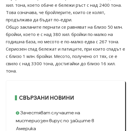
хил. тона, което обаче е бележи ръст с над 2400 тона.
Това означава, че бройлерите, които се колят,
продължава да бъдат по-едри.
Общо закланите пернати се равняват на близо 50 млн.
бройки, което е с над 380 хил. бройки по-малко на
годишна база, но месото е по-малко едва с 267 тона.
Сериозен спад бележат и патиците, при които спадът е
с близо 1 млн. бройки. Месото, получено от тях, се е
свило с над 3300 тона, достигайки до близо 16 хил.
тона.
СВЪРЗАНИ НОВИНИ
Зачестяват случаите на
мистериозен вирус по зайците в
Америка