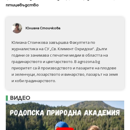
птицевъдство
Юлиана Стоичкова
Юлиана Стоичкова завършва Факултета по
журналистика на СУ „Св. Климент Охридски“. Дълги
години се занимава с печатни медии в областта на
градинарството и цветарството. В agrozona.bg
приоритет са й производството и пазарите на плодове
и зеленчуци, лозарството и винарство, пазарът на земя
и хоби градинарството.
ВИДЕО