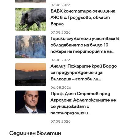
07.08.2026
БАБХ констатира огнище на
АЧС в с. Гроздьово, област
Варна
07.08.2026
Горски служители участваха в
овладяването на близо 10
пожара на територията на...
07.08.2026
Анализ: Пожарите край Бордо
са предупреждение и за
България – готови ли...
06.08.2026
Проф. Деян Стратев пред
Агрозона: Афлатоксините не
се унищожават с
пастьоризация и...
07.08.2026
Седмичен бюлетин