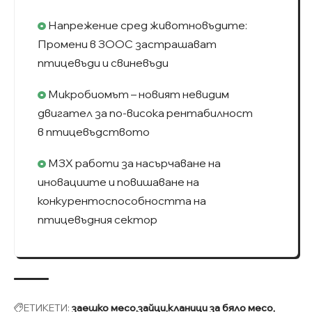
Напрежение сред животновъдите:
Промени в ЗООС застрашават
птицевъди и свиневъди
Микробиомът – новият невидим
двигател за по-висока рентабилност
в птицевъдството
МЗХ работи за насърчаване на
иновациите и повишаване на
конкурентоспособността на
птицевъдния сектор
ЕТИКЕТИ:
заешко месо
зайци
кланици за бяло месо