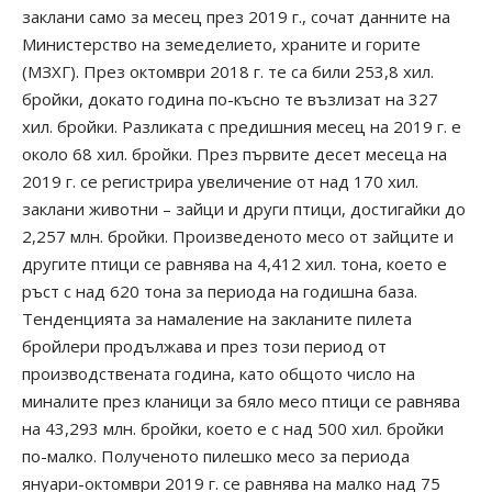
заклани само за месец през 2019 г., сочат данните на
Министерство на земеделието, храните и горите
(МЗХГ). През октомври 2018 г. те са били 253,8 хил.
бройки, докато година по-късно те възлизат на 327
хил. бройки. Разликата с предишния месец на 2019 г. е
около 68 хил. бройки. През първите десет месеца на
2019 г. се регистрира увеличение от над 170 хил.
заклани животни – зайци и други птици, достигайки до
2,257 млн. бройки. Произведеното месо от зайците и
другите птици се равнява на 4,412 хил. тона, което е
ръст с над 620 тона за периода на годишна база.
Тенденцията за намаление на закланите пилета
бройлери продължава и през този период от
производствената година, като общото число на
миналите през кланици за бяло месо птици се равнява
на 43,293 млн. бройки, което е с над 500 хил. бройки
по-малко. Полученото пилешко месо за периода
януари-октомври 2019 г. се равнява на малко над 75