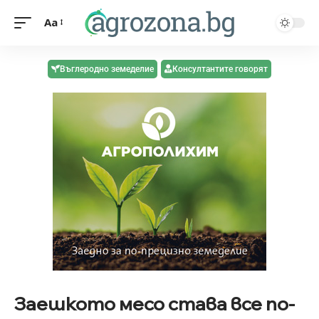
Aa
Въглеродно земеделие
Консултантите говорят
Заешкото месо става все по-