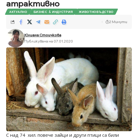
атрактивно
АКТУАЛНО
БИЗНЕС & ИНДУСТРИЯ
ЖИВОТНОВЪДСТВО
2 Минути
Юлиана Стоичкова
Публикувана на 07.01.2020
С над 74 хил. повече зайци и други птици са били