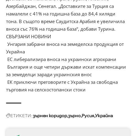
Азербайджан, Сенегал. „Доставките за Турция са
намалели с 41% на годишна база до 84,4 хиляди
тона. В същото време Саудитска Арабия е увеличила
вноса със 76% на годишна база“, добави Турина.
СВЪРЗАНИ НОВИНИ
Унгария забрани вноса на земеделска продукция от
Украйна
ЕС либерализира вноса на украински агрохрани
България и още четири държави искат компенсации
за земеделци заради украинския внос
ЕК приключи преговорите с Украйна за свободна
търговия на селскостопански стоки
ЕТИКЕТИ:
зърнен коридор
зърно
Русия
Украйна