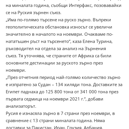
на миналата година, съобщи Интерфакс, позовавайки
се на Руския зърнен съюз.
„Има по-голямо търсене на руско зърно. Въпреки
геополитическата обстановка износът се увеличи
значително в началото на ноември. Очакваме по-
нататъшен ръст на търсенето“, каза Елена Турина,
ръководител на отдела за анализ на Зърнения
съюз. Тя уточнява, че страните от Африка са били
основните дестинации за руското зърно през
ноември.
„През отчетния период най-голямо количество зърно
е изпратено за Судан – 134 хиляди тона. Доставките за
Египет паднаха до 125 800 тона от 341 000 тона през
първата седмица на ноември 2021 г.“, добави
анализаторът.
Русия е изнасяла зърно в 7 страни през ноември, в
сравнение с 13 страни миналата година. Няма
доставки за Пакистан, Иран, Грузия, Албания,