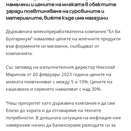
намалени и цените на млеката в обектите
заради поевтиняване на суровините и
материалите, вижте къде има магазини
Държавната млекопреработвателна компания “Ел Би
Булгарикум” намалява цените на млечните продукти
във фирмените си магазини, съобщават от
компанията.
Със заповед на изпълнителния директор Николай
Маринов от 20 февруари 2023 година цените на
млеката поевтиняват с между 5 и 10%. Цените на
кашкавала и сиренето намаляват с над 30%.
“Наш приоритет като държавна компания е да сме
близо до хората и да отговаряме на техните
потребности. В днешната ситуация на инфлация ние
намерихме начин да балансираме разходите си за