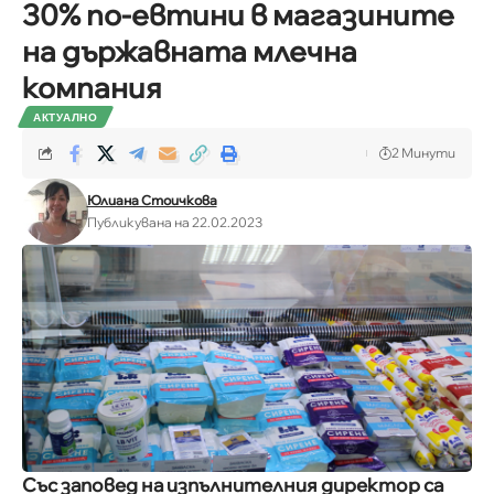
30% по-евтини в магазините
на държавната млечна
компания
АКТУАЛНО
2 Минути
Юлиана Стоичкова
Публикувана на 22.02.2023
Със заповед на изпълнителния директор са