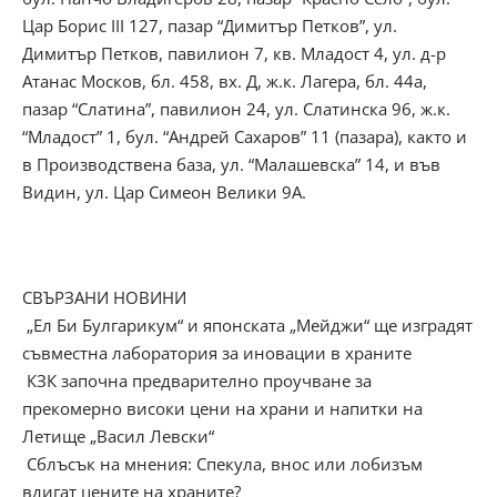
Цар Борис III 127, пазар “Димитър Петков”, ул.
Димитър Петков, павилион 7, кв. Младост 4, ул. д-р
Атанас Москов, бл. 458, вх. Д, ж.к. Лагера, бл. 44а,
пазар “Слатина”, павилион 24, ул. Слатинска 96, ж.к.
“Младост” 1, бул. “Андрей Сахаров” 11 (пазара), както и
в Производствена база, ул. “Малашевска” 14, и във
Видин, ул. Цар Симеон Велики 9А.
СВЪРЗАНИ НОВИНИ
„Ел Би Булгарикум“ и японската „Мейджи“ ще изградят
съвместна лаборатория за иновации в храните
КЗК започна предварително проучване за
прекомерно високи цени на храни и напитки на
Летище „Васил Левски“
Сблъсък на мнения: Спекула, внос или лобизъм
вдигат цените на храните?