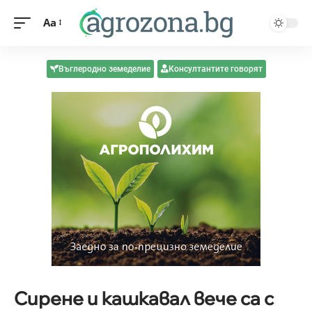
Aa
Въглеродно земеделие
Консултантите говорят
Сирене и кашкавал вече са с