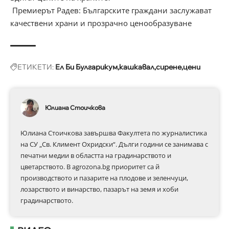
Премиерът Радев: Българските граждани заслужават
качествени храни и прозрачно ценообразуване
ЕТИКЕТИ:
Ел Би Булгарикум
кашкавал
сирене
цени
Юлиана Стоичкова
Юлиана Стоичкова завършва Факултета по журналистика
на СУ „Св. Климент Охридски“. Дълги години се занимава с
печатни медии в областта на градинарството и
цветарството. В agrozona.bg приоритет са й
производството и пазарите на плодове и зеленчуци,
лозарството и винарство, пазарът на земя и хоби
градинарството.