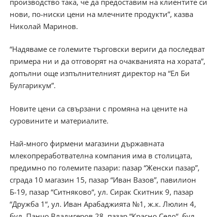
производство така, че да предоставим на клиентите си
нови, по-ниски цени на млечните продукти”, казва
Николай Маринов.
“Надяваме се големите търговски вериги да последват
примера ни и да отговорят на очакванията на хората”,
допълни още изпълнителният директор на “Ел Би
Булгарикум”.
Новите цени са свързани с промяна на цените на
суровините и материалите.
Най-много фирмени магазини държавната
млекопреработвателна компания има в столицата,
предимно по големите пазари: пазар “Женски пазар”,
сграда 10 магазин 15, пазар “Иван Вазов”, павилион
Б-19, пазар “Ситняково“, ул. Сирак Скитник 9, пазар
“Дружба 1“, ул. Иван Арабаджията №1, ж.к. Люлин 4,
бул. Панчо Владигеров 28, пазар “Красно Село“, бул.