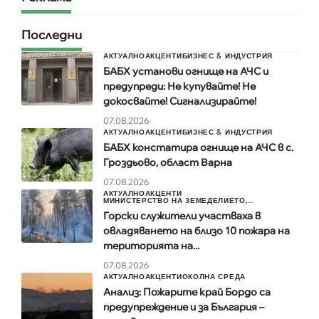
Последни
АКТУАЛНО
АКЦЕНТИ
БИЗНЕС & ИНДУСТРИЯ
БАБХ установи огнище на АЧС и
предупреди: Не купувайте! Не
докосвайте! Сигнализирайте!
07.08.2026
АКТУАЛНО
АКЦЕНТИ
БИЗНЕС & ИНДУСТРИЯ
БАБХ констатира огнище на АЧС в с.
Гроздьово, област Варна
07.08.2026
АКТУАЛНО
АКЦЕНТИ
МИНИСТЕРСТВО НА ЗЕМЕДЕЛИЕТО,...
Горски служители участваха в
овладяването на близо 10 пожара на
територията на...
07.08.2026
АКТУАЛНО
АКЦЕНТИ
ОКОЛНА СРЕДА
Анализ: Пожарите край Бордо са
предупреждение и за България –