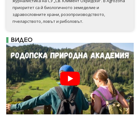
журналистика на СУ „Св. Климент Охридски“. В Аgrozona
приоритет са й биологичното земеделие и
здравословните храни, розопроизводството,
пчеларството, ловът и риболовът.
ВИДЕО