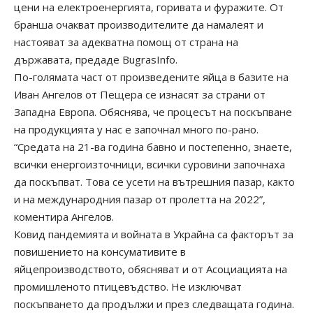
цени на електроенергията, горивата и фуражите. От
бранша очакват производителите да намалеят и
настояват за адекватна помощ от страна на
държавата, предаде BugrasInfo.
По-голямата част от произведените яйца в базите на
Иван Ангелов от Пещера се изнасят за страни от
Западна Европа. Обяснява, че процесът на поскъпване
на продукцията у нас е започнал много по-рано.
“Средата на 21-ва година бавно и постепенно, знаете,
всички енергоизточници, всички суровини започнаха
да поскъпват. Това се усети на вътрешния пазар, както
и на международния пазар от пролетта на 2022”,
коментира Ангелов.
Ковид пандемията и войната в Украйна са факторът за
повишението на консумативите в
яйцепроизводството, обясняват и от Асоциацията на
промишленото птицевъдство. Не изключват
поскъпването да продължи и през следващата година.