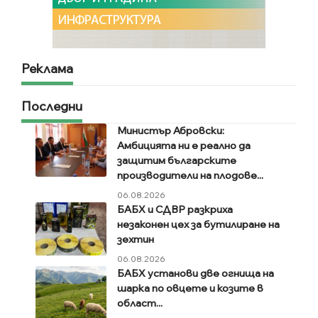
Реклама
Последни
Министър Абровски:
Амбицията ни е реално да
защитим българските
производители на плодове...
06.08.2026
БАБХ и СДВР разкриха
незаконен цех за бутилиране на
зехтин
06.08.2026
БАБХ установи две огнища на
шарка по овцете и козите в
област...