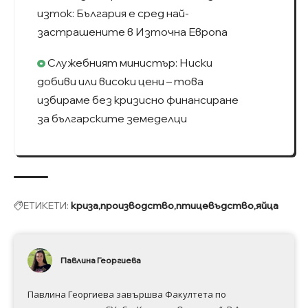
изток: България е сред най-
застрашените в Източна Европа
Служебният министър: Ниски
добиви или високи цени – това
избираме без кризисно финансиране
за българските земеделци
ЕТИКЕТИ:
криза
производство
птицевъдство
яйца
Павлина Георгиева
Павлина Георгиева завършва Факултета по