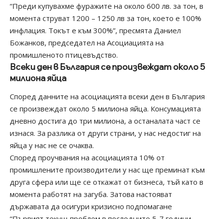
“Преди купувахме фуражите на около 600 лв. за тон, в
момента струват 1200 – 1250 лв за тон, което е 100%
инфлация. Токът е към 300%”, пресмята Даниел
Божанков, председател на Асоциацията на
промишленото птицевъдство.
Всеки ден в България се произвеждат около 5
милиона яйца
Според данните на асоциацията всеки ден в България
се произвеждат около 5 милиона яйца. Консумацията
дневно достига до три милиона, а останалата част се
изнася. За разлика от други страни, у нас недостиг на
яйца у нас не се очаква.
Според проучвания на асоциацията 10% от
промишлените производители у нас ще преминат към
друга сфера или ще се откажат от бизнеса, тъй като в
момента работят на загуба. Затова настояват
държавата да осигури кризисно подпомагане
“Първият текущ проблем в последните 5-7 години,