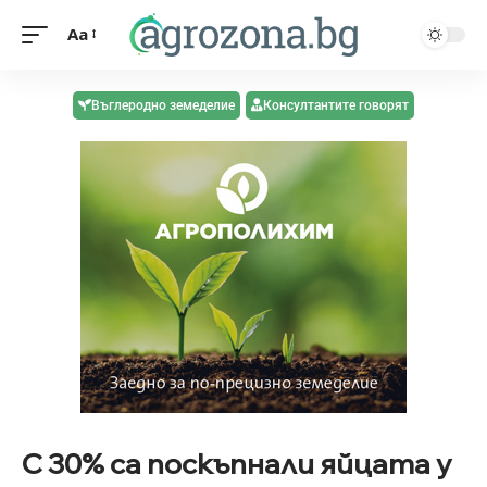
Aa
Въглеродно земеделие
Консултантите говорят
С 30% са поскъпнали яйцата у