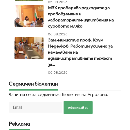
05.08.2026
МЗХ проверява разходите за
пробовземане и
лабораторните изпитвания на
суровото мляко
06.08.2026
Зам.-министър проф. Крум
Неделков: Работим усилено за
намаляване на
административната тежест
за...
06.08.2026
Седмичен бюлетин
Запиши се за седмичния бюлетин на Агрозона.
Абонирай се
Реклама