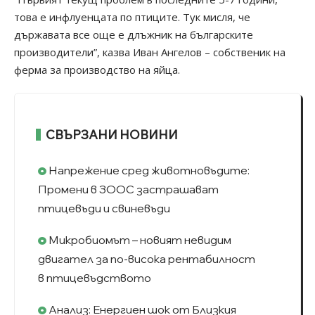
това е инфлуенцата по птиците. Тук мисля, че
държавата все още е длъжник на българските
производители”, казва Иван Ангелов – собственик на
ферма за производство на яйца.
СВЪРЗАНИ НОВИНИ
Напрежение сред животновъдите:
Промени в ЗООС застрашават
птицевъди и свиневъди
Микробиомът – новият невидим
двигател за по-висока рентабилност
в птицевъдството
Анализ: Енергиен шок от Близкия