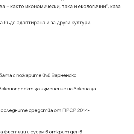
а – както икономически, така и екологични“, каза
а бъде адаптирана и за други култури.
бата с пожарите във Варненско
аконопроект за изменение на Закона за
последните средства от ПРСР 2014-
 фъстъци и сусам в открит ден в