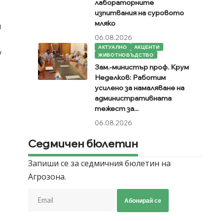
лабораторните
изпитвания на суровото
мляко
и
06.08.2026
АКТУАЛНО
АКЦЕНТИ
у
ЖИВОТНОВЪДСТВО
Зам.-министър проф. Крум
Неделков: Работим
усилено за намаляване на
административната
тежест за...
06.08.2026
Седмичен бюлетин
Запиши се за седмичния бюлетин на
Агрозона.
Абонирай се