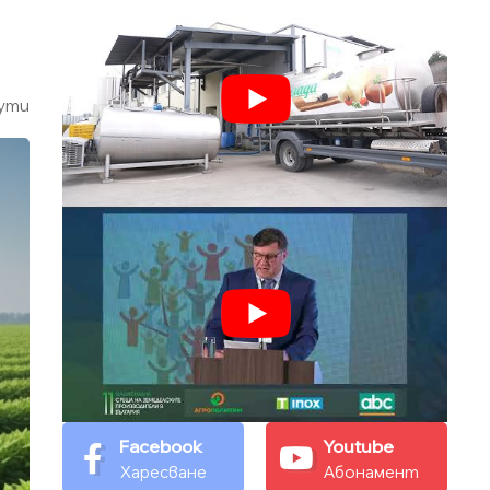
ути
Facebook
Youtube
Харесване
Абонамент