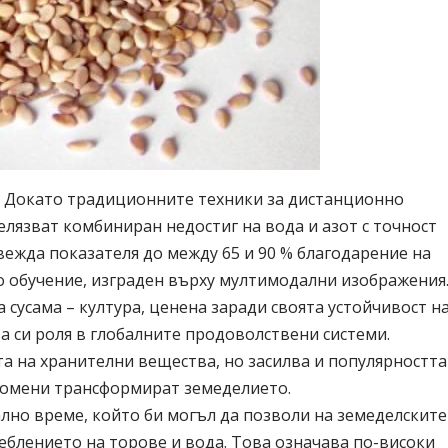
. Докато традиционните техники за дистанционно
лязват комбиниран недостиг на вода и азот с точност
овежда показателя до между 65 и 90 % благодарение на
о обучение, изграден върху мултимодални изображения
 сусама – култура, ценена заради своята устойчивост н
а си роля в глобалните продоволствени системи.
та на хранителни вещества, но засилва и популярността
ромени трансформират земеделието.
лно време, който би могъл да позволи на земеделските
блението на торове и вода. Това означава по-високи