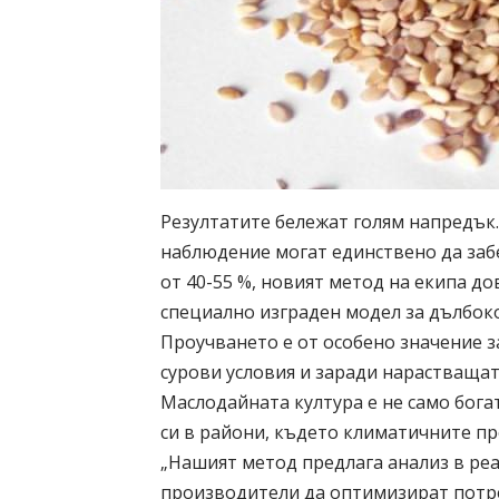
Резултатите бележат голям напредък
наблюдение могат единствено да забе
от 40-55 %, новият метод на екипа д
специално изграден модел за дълбок
Проучването е от особено значение за
сурови условия и заради нарастващат
Маслодайната култура е не само бога
си в райони, където климатичните п
„Нашият метод предлага анализ в реа
производители да оптимизират потре