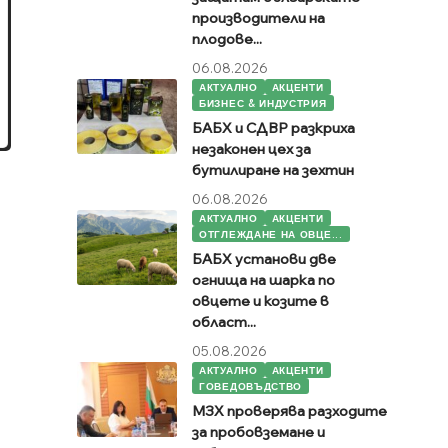
производители на
плодове...
06.08.2026
АКТУАЛНО
АКЦЕНТИ
БИЗНЕС & ИНДУСТРИЯ
БАБХ и СДВР разкриха
незаконен цех за
бутилиране на зехтин
06.08.2026
АКТУАЛНО
АКЦЕНТИ
ОТГЛЕЖДАНЕ НА ОВЦЕ...
БАБХ установи две
огнища на шарка по
овцете и козите в
област...
05.08.2026
АКТУАЛНО
АКЦЕНТИ
ГОВЕДОВЪДСТВО
МЗХ проверява разходите
за пробовземане и