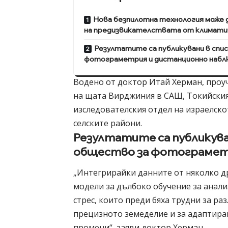
Нова безпилотна технология може д
на предизвикателствата от климати
Резултатите са публикувани в сп
фотограметрия и дистанционно набл
Водено от доктор Итай Херман, проу
на щата Вирджиния в САЩ, Токийския 
изследователския отдел на израелск
селските райони.
Резултатите са публикув
общество за фотограмет
„Интегрирайки данните от няколко д
модели за дълбоко обучение за анал
стрес, които преди бяха трудни за ра
прецизното земеделие и за адаптира
промени“, заяви доктор Херман.