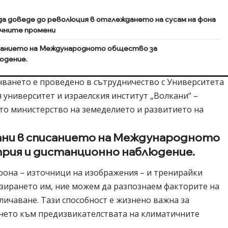
а доведе до революция в отглеждането на сусам на фона
чните промени
исанието на Международното общество за
юдение.
чването е проведено в сътрудничество с Университета
университет и израелския институт „Волкани“ –
ото министерство на земеделието и развитието на
ани в списанието на Международното
рия и дистанционно наблюдение.
рона – източници на изображения – и тренирайки
изирането им, ние можем да разпознаем факторите на
зличаване. Тази способност е жизнено важна за
нето към предизвикателствата на климатичните