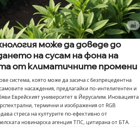
нология може да доведе до
ането на сусам на фона на
та от климатичните промени
ове система, която може да засича с безпрецедентна
сусамовите насаждения, предлагайки по-интелигентен и
обяви Еврейският университет в Йерусалим. Иновацията
ерспектрални, термични и изображения от RGB
дава стреса на културите по-ефективно от
елската новинарска агенция ТПС, цитирана от БТА.