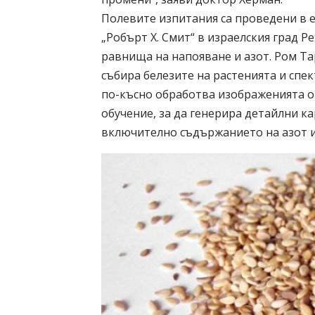
Полевите изпитания са проведени в 
„Робърт Х. Смит“ в израелския град 
равнища на напояване и азот. Ром Т
събира белезите на растенията и спе
по-късно обработва изображенията о
обучение, за да генерира детайлни к
включително съдържанието на азот и 