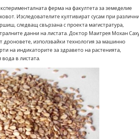
експерименталната ферма на факултета за земеделие
Реховот. Изследователите култивират сусам при различн
аршиш, следващ свързана с проекта магистратура,
ктралните данни на листата. Доктор Маитрея Мохан Сах
т дроновете, използвайки технология за машинно
арти на индикаторите за здравето на растенията,
вода в листата.