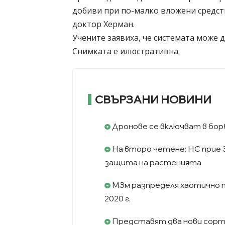
добиви при по-малко вложени средств
доктор Херман.
Учените заявиха, че системата може д
Снимката е илюстративна.
СВЪРЗАНИ НОВИНИ
Дронове се включват в бор
На второ четене: НС прие З
защита на растенията
МЗм разпределя хаотично 
2020 г.
Представят два нови сорта