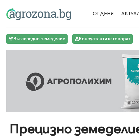
ОТ ДЕНЯ
АКТУА
Въглеродно земеделие
Консултантите говорят
Прецизно земеделие