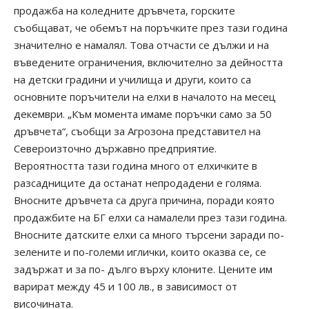
продажба на коледните дръвчета, горските
съобщават, че обемът на поръчките през тази година
значително е намалял. Това отчасти се дължи и на
въведените ограничения, включително за дейността
на детски градини и училища и други, които са
основните поръчители на елхи в началото на месец
декември. „Към момента имаме поръчки само за 50
дръвчета“, съобщи за Агрозона представител на
Североизточно държавно предприятие.
Вероятността тази година много от елхичките в
разсадниците да останат непродадени е голяма.
Вносните дръвчета са друга причина, поради която
продажбите на БГ елхи са намалели през тази година.
Вносните датските елхи са много търсени заради по-
зелените и по-големи иглички, които оказва се, се
задържат и за по- дълго върху клоните. Цените им
варират между 45 и 100 лв., в зависимост от
височината.