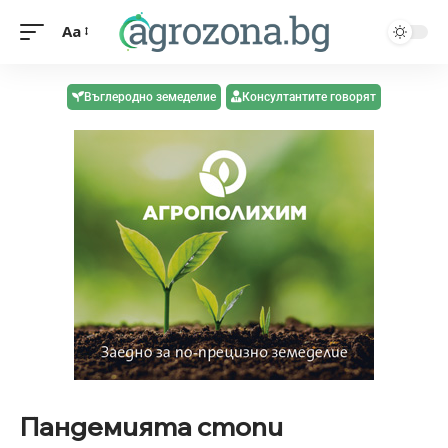
Aa
Въглеродно земеделие
Консултантите говорят
Пандемията стопи