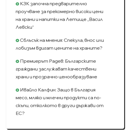
КЗК започна предварително
проучване за прекомерно високи цени
на храни и напитки на Летище „Васил
Левски“
Сблъсък на мнения: Спекула, внос или
лобизъм вдигат цените на храните?
Премиерът Радев: Българските
граждани заслужават качествени
храни и прозрачно ценообразуване
Ивайло Калфин: Защо в България
месо, мляко и млечни продукти са по-
скъпи, отколкото в други държави от
ЕС?