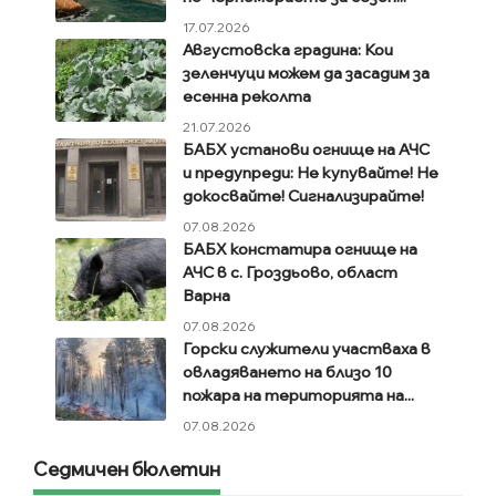
17.07.2026
Августовска градина: Кои
зеленчуци можем да засадим за
есенна реколта
21.07.2026
БАБХ установи огнище на АЧС
и предупреди: Не купувайте! Не
докосвайте! Сигнализирайте!
07.08.2026
БАБХ констатира огнище на
АЧС в с. Гроздьово, област
Варна
07.08.2026
Горски служители участваха в
овладяването на близо 10
пожара на територията на...
07.08.2026
Седмичен бюлетин