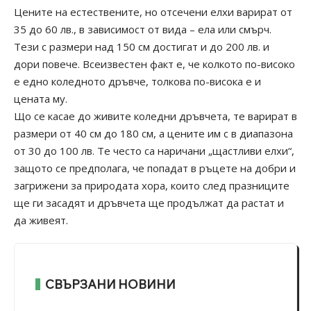
Цените на естествените, но отсечени елхи варират от
35 до 60 лв., в зависимост от вида – ела или смърч.
Тези с размери над 150 см достигат и до 200 лв. и
дори повече. Всеизвестен факт е, че колкото по-високо
е едно коледното дръвче, толкова по-висока е и
цената му.
Що се касае до живите коледни дръвчета, те варират в
размери от 40 см до 180 см, а цените им с в диапазона
от 30 до 100 лв. Те често са наричани „щастливи елхи“,
защото се предполага, че попадат в ръцете на добри и
загрижени за природата хора, които след празниците
ще ги засадят и дръвчета ще продължат да растат и
да живеят.
СВЪРЗАНИ НОВИНИ