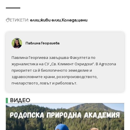
ЕТИКЕТИ:
елхи
живи елхи
Коледа
цени
Павлина Георгиева
Павлина Георгиева завършва Факултета по
журналистика на СУ „Св. Климент Охридски“. В Аgrozona
приоритет са й биологичното земеделие и
здравословните храни, розопроизводството,
пчеларството, ловът и риболовът.
ВИДЕО