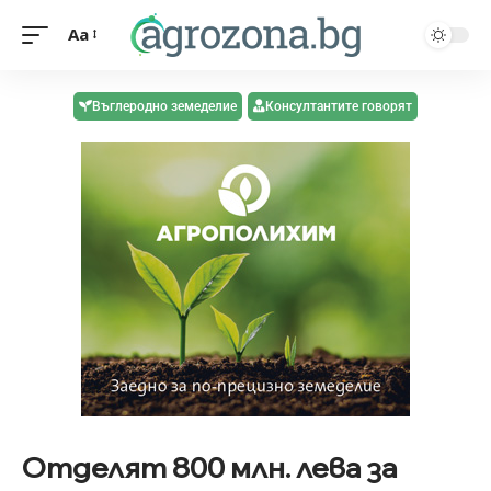
Aa
Въглеродно земеделие
Консултантите говорят
Отделят 800 млн. лева за