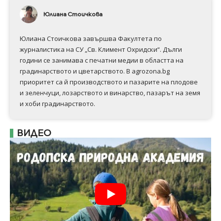
Юлиана Стоичкова
Юлиана Стоичкова завършва Факултета по
журналистика на СУ „Св. Климент Охридски“. Дълги
години се занимава с печатни медии в областта на
градинарството и цветарството. В agrozona.bg
приоритет са й производството и пазарите на плодове
и зеленчуци, лозарството и винарство, пазарът на земя
и хоби градинарството.
ВИДЕО