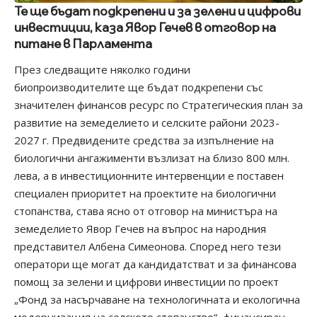
Те ще бъдат подкрепени и за зелени и цифрови
инвестиции, каза Явор Гечев в отговор на
питане в Парламента
През следващите няколко години
биопроизводителите ще бъдат подкрепени със
значителен финансов ресурс по Стратегическия план за
развитие на земеделието и селските райони 2023-
2027 г. Предвидените средства за изпълнение на
биологични ангажименти възлизат на близо 800 млн.
лева, а в инвестиционните интервенции е поставен
специален приоритет на проектите на биологични
стопанства, става ясно от отговор на министъра на
земеделието Явор Гечев на въпрос на народния
представител Албена Симеонова. Според него тези
оператори ще могат да кандидатстват и за финансова
помощ за зелени и цифрови инвестиции по проект
„Фонд за насърчаване на технологичната и екологична