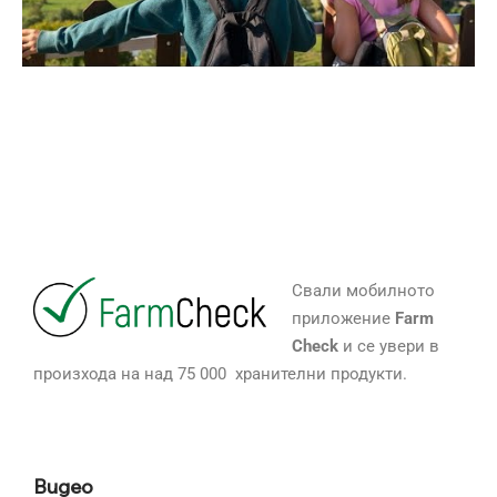
Свали мобилното
приложение
Farm
Check
и се увери в
произхода на над 75 000 хранителни продукти.
Видео