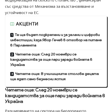
модернизация на селското стопанство“, финансиран
със средства от Механизма за възстановяване и
устойчивост на ЕС.
АКЦЕНТИ
Те ще бъдат подкрепени и за зелени и цифрови
инвестиции, каза Явор Гечев в отговор на питане
в Парламента
Четете още: След 20 ноември се
кандидатства за още пари заради войната в
Украйна
Четете още: В училищните столове децата
ще ядат само безмесни ястия
Четете още: След 20 ноември се
кандидатства за още пари заради войната в
Украйна
Разширяването на сектора на биологичното