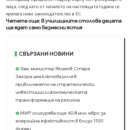
лица, след като от началото на настоящата година се
прилага ново законодателство в ЕС.
Четете още: В училищните столове децата
ще ядат само безмесни ястия
СВЪРЗАНИ НОВИНИ
Зам.-министър Якимов: Стара
Загора има ключова роля в
привличането на стратегически
инвестиции и икономическата
трансформация на региона
МИР осигурява още 40.8 млн. евро за
енергийна ефективност в близо 1100
фирми