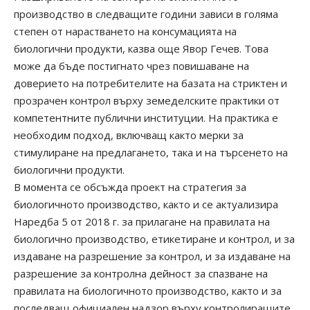
производство в следващите години зависи в голяма
степен от нарастването на консумацията на
биологични продукти, казва още Явор Гечев. Това
може да бъде постигнато чрез повишаване на
доверието на потребителите на базата на стриктен и
прозрачен контрол върху земеделските практики от
компетентните публични институции. На практика е
необходим подход, включващ както мерки за
стимулиране на предлагането, така и на търсенето на
биологични продукти.
В момента се обсъжда проект на стратегия за
биологичното производство, както и се актуализира
Наредба 5 от 2018 г. за прилагане на правилата на
биологично производство, етикетиране и контрол, и за
издаване на разрешение за контрол, и за издаване на
разрешение за контролна дейност за спазване на
правилата на биологичното производство, както и за
последващ официален надзор върху контролиращите