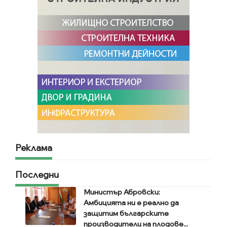
Реклама
Последни
Министър Абровски:
Амбицията ни е реално да
защитим българските
производители на плодове...