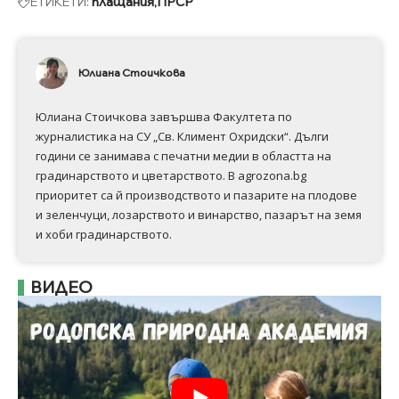
ЕТИКЕТИ:
плащания
ПРСР
Юлиана Стоичкова
Юлиана Стоичкова завършва Факултета по
журналистика на СУ „Св. Климент Охридски“. Дълги
години се занимава с печатни медии в областта на
градинарството и цветарството. В agrozona.bg
приоритет са й производството и пазарите на плодове
и зеленчуци, лозарството и винарство, пазарът на земя
и хоби градинарството.
ВИДЕО