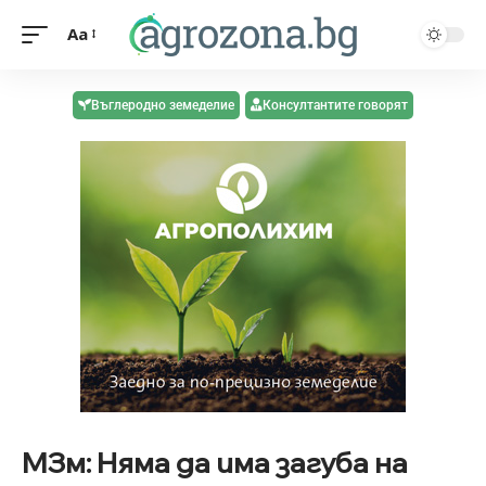
Aa
Въглеродно земеделие
Консултантите говорят
МЗм: Няма да има загуба на