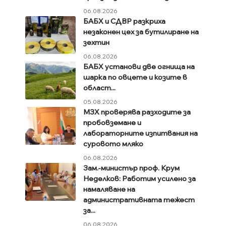
06.08.2026
БАБХ и СДВР разкриха
незаконен цех за бутилиране на
зехтин
06.08.2026
БАБХ установи две огнища на
шарка по овцете и козите в
област...
05.08.2026
МЗХ проверява разходите за
пробовземане и
лабораторните изпитвания на
суровото мляко
06.08.2026
Зам.-министър проф. Крум
Неделков: Работим усилено за
намаляване на
административната тежест
за...
06.08.2026