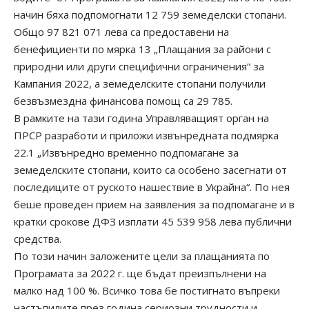
начин бяха подпомогнати 12 759 земеделски стопани.
Общо 97 821 071 лева са предоставени на
бенефициенти по мярка 13 „Плащания за райони с
природни или други специфични ограничения“ за
Кампания 2022, а земеделските стопани получили
безвъзмездна финансова помощ са 29 785.
В рамките на тази година Управляващият орган на
ПРСР разработи и приложи извънредната подмярка
22.1 „Извънредно временно подпомагане за
земеделските стопани, които са особено засегнати от
последиците от руското нашествие в Украйна“. По нея
беше проведен прием на заявления за подпомагане и в
кратки срокове ДФЗ изплати 45 539 958 лева публични
средства.
По този начин заложените цели за плащанията по
Програмата за 2022 г. ще бъдат преизпълнени на
малко над 100 %. Всичко това бе постигнато въпреки
настъпилите през година сериозни трудности и