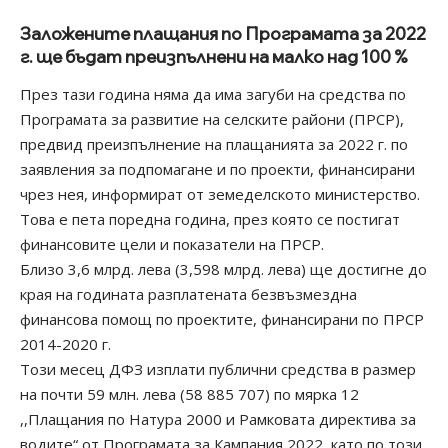
Заложените плащания по Програмата за 2022
г. ще бъдат преизпълнени на малко над 100 %
През тази година няма да има загуби на средства по
Програмата за развитие на селските райони (ПРСР),
предвид преизпълнение на плащанията за 2022 г. по
заявления за подпомагане и по проекти, финансирани
чрез нея, информират от земеделското министерство.
Това е пета поредна година, през която се постигат
финансовите цели и показатели на ПРСР.
Близо 3,6 млрд. лева (3,598 млрд. лева) ще достигне до
края на годината разплатената безвъзмездна
финансова помощ по проектите, финансирани по ПРСР
2014-2020 г.
Този месец ДФЗ изплати публични средства в размер
на почти 59 млн. лева (58 885 707) по мярка 12
,,Плащания по Натура 2000 и Рамковата директива за
водите“ от Програмата за Кампания 2022, като по този