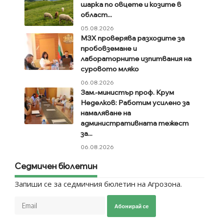
шарка по овцете и козите в
област...
05.08.2026
МЗХ проверява разходите за
пробовземане и
лабораторните изпитвания на
суровото мляко
06.08.2026
Зам.-министър проф. Крум
Неделков: Работим усилено за
намаляване на
административната тежест
за...
06.08.2026
Седмичен бюлетин
Запиши се за седмичния бюлетин на Агрозона.
Абонирай се