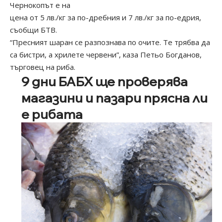
Чернокопът е на
цена от 5 лв./кг за по-дребния и 7 лв./кг за по-едрия,
съобщи БТВ.
“Пресният шаран се разпознава по очите. Те трябва да
са бистри, а хрилете червени”, каза Петьо Богданов,
търговец на риба.
9 дни БАБХ ще проверява
магазини и пазари прясна ли
е рибата