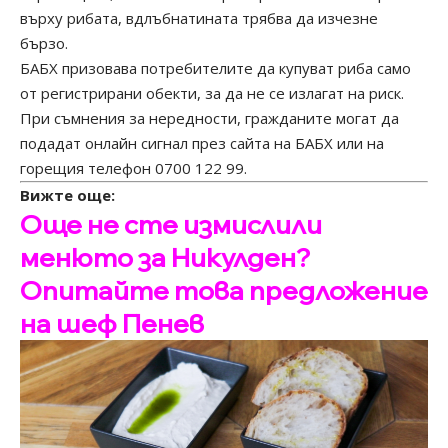
върху рибата, вдлъбнатината трябва да изчезне
бързо.
БАБХ призовава потребителите да купуват риба само
от регистрирани обекти, за да не се излагат на риск.
При съмнения за нередности, гражданите могат да
подадат онлайн сигнал през сайта на БАБХ или на
горещия телефон 0700 122 99.
Вижте още:
Още не сте измислили
менюто за Никулден?
Опитайте това предложение
на шеф Пенев