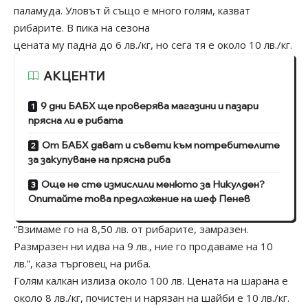
паламуда. Уловът й също е много голям, казват
рибарите. В пика на сезона
цената му падна до 6 лв./кг, но сега тя е около 10 лв./кг.
АКЦЕНТИ
9 дни БАБХ ще проверява магазини и пазари
прясна ли е рибата
От БАБХ дават и съвети към потребителите
за закупуване на прясна риба
Още не сте измислили менюто за Никулден?
Опитайте това предложение на шеф Пенев
“Взимаме го на 8,50 лв. от рибарите, замразен.
Размразен ни идва на 9 лв., ние го продаваме на 10
лв.”, каза търговец на риба.
Голям калкан излиза около 100 лв. Цената на шарана е
около 8 лв./кг, почистен и нарязан на шайби е 10 лв./кг.