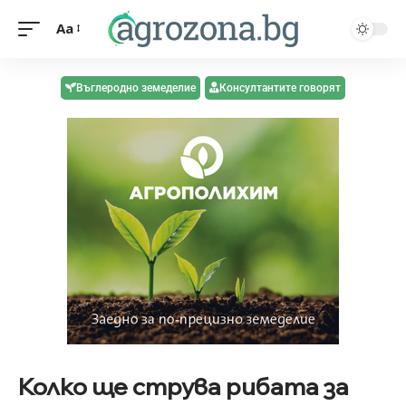
Aa
Въглеродно земеделие
Консултантите говорят
Колко ще струва рибата за