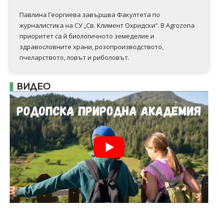
Павлина Георгиева завършва Факултета по
журналистика на СУ „Св. Климент Охридски“. В Аgrozona
приоритет са й биологичното земеделие и
здравословните храни, розопроизводството,
пчеларството, ловът и риболовът.
ВИДЕО