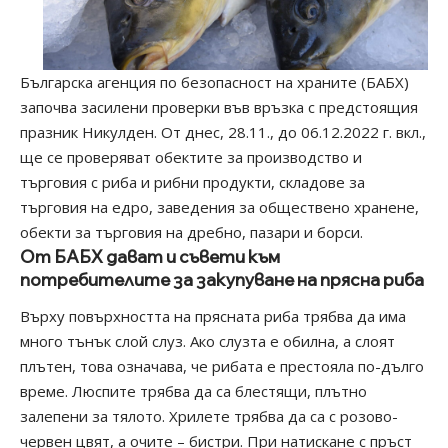
Българска агенция по безопасност на храните (БАБХ)
започва засилени проверки във връзка с предстоящия
празник Никулден. От днес, 28.11., до 06.12.2022 г. вкл.,
ще се проверяват обектите за производство и
търговия с риба и рибни продукти, складове за
търговия на едро, заведения за обществено хранене,
обекти за търговия на дребно, пазари и борси.
От БАБХ дават и съвети към
потребителите за закупуване на прясна риба
Върху повърхността на прясната риба трябва да има
много тънък слой слуз. Ако слузта е обилна, а слоят
плътен, това означава, че рибата е престояла по-дълго
време. Люспите трябва да са блестящи, плътно
залепени за тялото. Хрилете трябва да са с розово-
червен цвят, а очите – бистри. При натискане с пръст