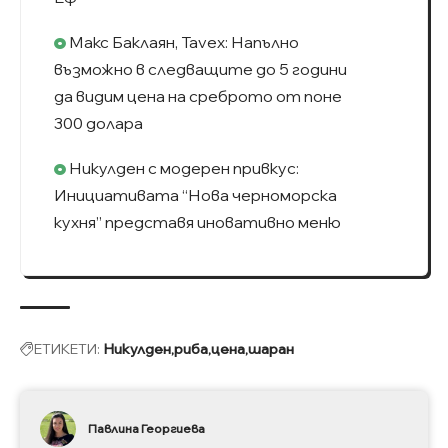
Макс Баклаян, Tavex: Напълно
възможно в следващите до 5 години
да видим цена на среброто от поне
300 долара
Никулден с модерен привкус:
Инициативата “Нова черноморска
кухня” представя иновативно меню
ЕТИКЕТИ:
Никулден
риба
цена
шаран
Павлина Георгиева