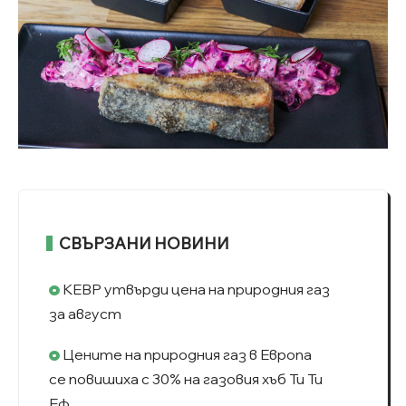
СВЪРЗАНИ НОВИНИ
КЕВР утвърди цена на природния газ
за август
Цените на природния газ в Европа
се повишиха с 30% на газовия хъб Ти Ти
Еф