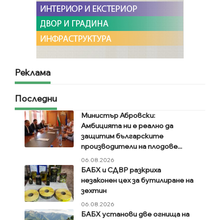
Реклама
Последни
Министър Абровски:
Амбицията ни е реално да
защитим българските
производители на плодове...
06.08.2026
БАБХ и СДВР разкриха
незаконен цех за бутилиране на
зехтин
06.08.2026
БАБХ установи две огнища на