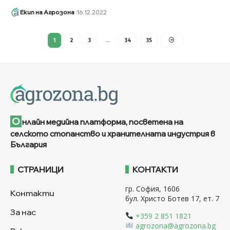
Екип на Агрозона
16.12.2022
1
2
3
…
34
35
О
нлайн медийна платформа, посветена на
селското стопанство и хранителната индустрия в
България
СТРАНИЦИ
КОНТАКТИ
гр. София, 1606
Контакти
бул. Христо Ботев 17, ет. 7
За нас
+359 2 851 1821
agrozona@agrozona.bg