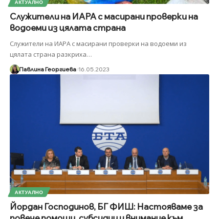
АКТУАЛНО
Служители на ИАРА с масирани проверки на
водоеми из цялата страна
Служители на ИАРА с масирани проверки на водоеми из
цялата страна разкриха
…
Павлина Георгиева
16.05.2023
АКТУАЛНО
Йордан Господинов, БГ ФИШ: Настояваме за
повече помощи, субсидии и внимание към...