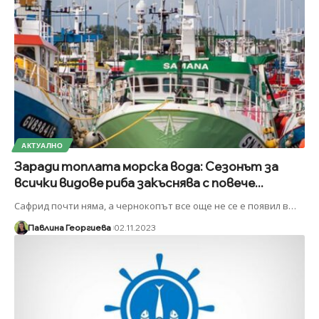
АКТУАЛНО
Заради топлата морска вода: Сезонът за
всички видове риба закъснява с повече...
Сафрид почти няма, а чернокопът все още не се е появил в
…
Павлина Георгиева
02.11.2023