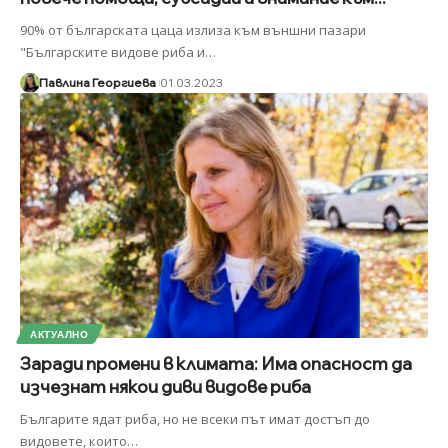
90% от българската цаца излиза към външни пазари
"Българските видове риба и
…
Павлина Георгиева
01.03.2023
АКТУАЛНО
Заради промени в климата: Има опасност да
изчезнат някои диви видове риба
Българите ядат риба, но не всеки път имат достъп до
видовете, които
…