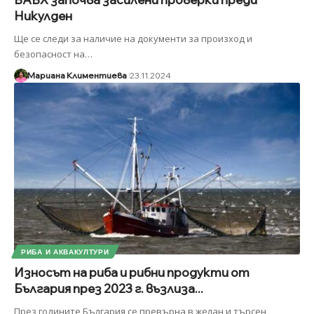
Никулден
Ще се следи за наличие на документи за произход и
безопасност на
…
Мариана Климентиева
23.11.2024
РИБА И АКВАКУЛТУРИ
Износът на риба и рибни продукти от
България през 2023 г. възлиза...
През годините България се превърна в желан и търсен