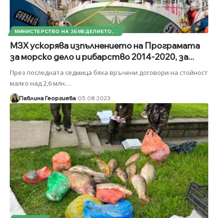
МИНИСТЕРСТВО НА ЗЕМЕДЕЛИЕТО,...
МЗХ ускорява изпълнението на Програмата
за морско дело и рибарство 2014-2020, за...
През последната седмица бяха връчени договори на стойност
малко над 2,6 млн.
…
Павлина Георгиева
05.08.2023