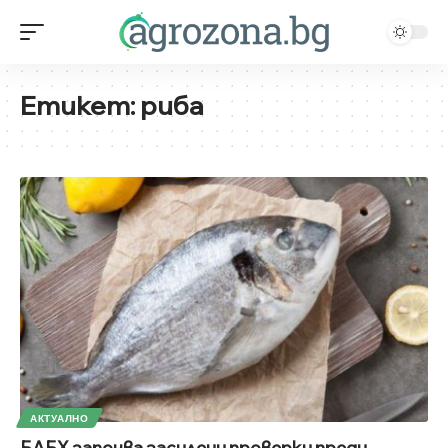
Етикет:
риба
АКТУАЛНО
БАБХ започва засилени проверки преди