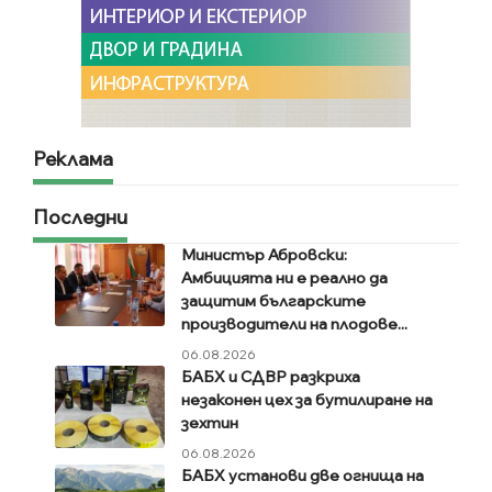
Реклама
Последни
Министър Абровски:
Амбицията ни е реално да
защитим българските
производители на плодове...
06.08.2026
БАБХ и СДВР разкриха
незаконен цех за бутилиране на
зехтин
06.08.2026
БАБХ установи две огнища на