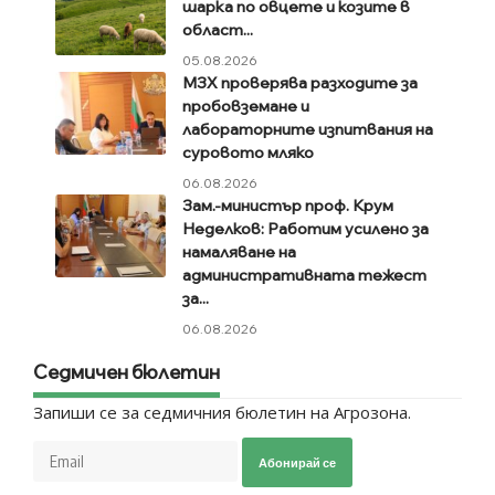
шарка по овцете и козите в
област...
05.08.2026
МЗХ проверява разходите за
пробовземане и
лабораторните изпитвания на
суровото мляко
06.08.2026
Зам.-министър проф. Крум
Неделков: Работим усилено за
намаляване на
административната тежест
за...
06.08.2026
Седмичен бюлетин
Запиши се за седмичния бюлетин на Агрозона.
Абонирай се