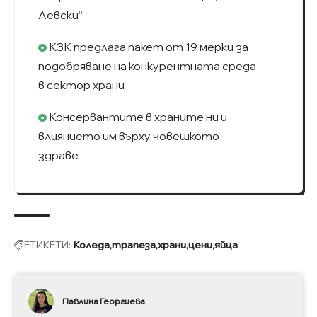
Левски“
КЗК предлага пакет от 19 мерки за
подобряване на конкурентната среда
в сектор храни
Консервантите в храните ни и
влиянието им върху човешкото
здраве
ЕТИКЕТИ:
Коледа
трапеза
храни
цени
яйца
Павлина Георгиева