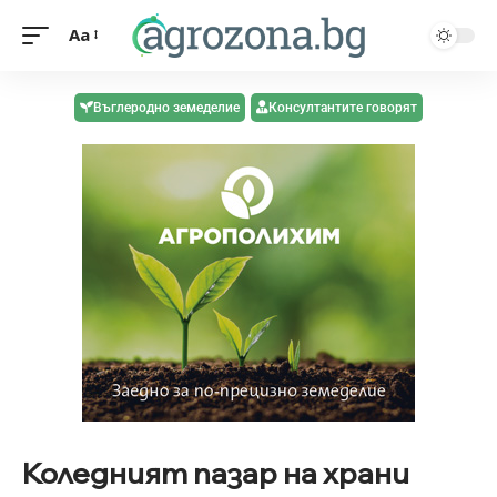
Aa
Въглеродно земеделие
Консултантите говорят
Коледният пазар на храни