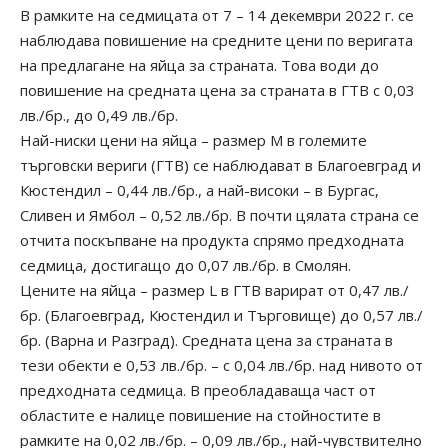
В рамките на седмицата от 7 – 14 декември 2022 г. се
наблюдава повишение на средните цени по веригата
на предлагане на яйца за страната. Това води до
повишение на средната цена за страната в ГТВ с 0,03
лв./бр., до 0,49 лв./бр.
Най-ниски цени на яйца – размер М в големите
търговски вериги (ГТВ) се наблюдават в Благоевград и
Кюстендил – 0,44 лв./бр., а най-високи – в Бургас,
Сливен и Ямбол – 0,52 лв./бр. В почти цялата страна се
отчита поскъпване на продукта спрямо предходната
седмица, достигащо до 0,07 лв./бр. в Смолян.
Цените на яйца – размер L в ГТВ варират от 0,47 лв./
бр. (Благоевград, Кюстендил и Търговище) до 0,57 лв./
бр. (Варна и Разград). Средната цена за страната в
тези обекти е 0,53 лв./бр. – с 0,04 лв./бр. над нивото от
предходната седмица. В преобладаваща част от
областите е налице повишение на стойностите в
рамките на 0,02 лв./бр. – 0,09 лв./бр., най-чувствително