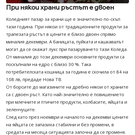
При някои храни ръстът е двоен
Коледният пазар за храни ще е значително по-скъп
тази година. При някои от традиционните продукти за
трапезата ръстът в цените е близо двоен спрямо
миналия декември. А баницата, пуйката и кашкавалът
могат да се окажат лукс при пазаруването тази Коледа.
От миналия до този декември основните продукти са
поскъпнали на едро с близо 30 %. Така
потребителската кошница за година е скочила от 84 на
108 лв, предаде Нова ТВ.
От борсите до магазините на дребно някои от храните
са с двоен ръст. Като най-значително е повишението
при млечните и птичите продукти, колбасите, яйцата и
зеленчуците.
След като през ноември и началото на декемви цените
на яйцата се запазиха стабилни и без промени, в
средата на месеца ситуацията започна да се променя.