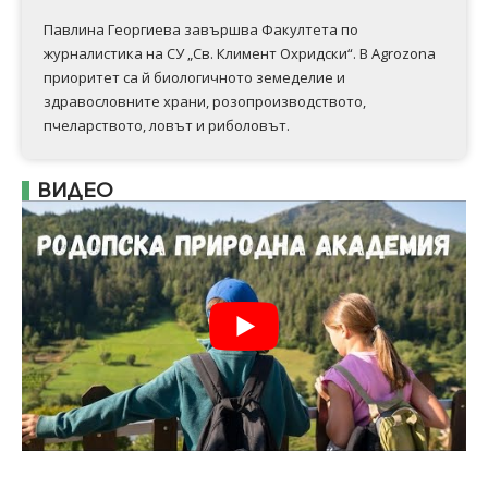
Павлина Георгиева завършва Факултета по
журналистика на СУ „Св. Климент Охридски“. В Аgrozona
приоритет са й биологичното земеделие и
здравословните храни, розопроизводството,
пчеларството, ловът и риболовът.
ВИДЕО