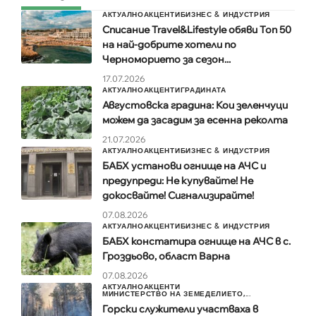
АКТУАЛНО
АКЦЕНТИ
БИЗНЕС & ИНДУСТРИЯ
Списание Travel&Lifestyle обяви Топ 50
на най-добрите хотели по
Черноморието за сезон...
17.07.2026
АКТУАЛНО
АКЦЕНТИ
ГРАДИНАТА
Августовска градина: Кои зеленчуци
можем да засадим за есенна реколта
21.07.2026
АКТУАЛНО
АКЦЕНТИ
БИЗНЕС & ИНДУСТРИЯ
БАБХ установи огнище на АЧС и
предупреди: Не купувайте! Не
докосвайте! Сигнализирайте!
07.08.2026
АКТУАЛНО
АКЦЕНТИ
БИЗНЕС & ИНДУСТРИЯ
БАБХ констатира огнище на АЧС в с.
Гроздьово, област Варна
07.08.2026
АКТУАЛНО
АКЦЕНТИ
МИНИСТЕРСТВО НА ЗЕМЕДЕЛИЕТО,...
Горски служители участваха в