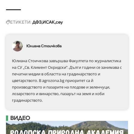
ЕТИКЕТИ:
ДФЗ
ИСАК
сеу
Юлиана Стоичкова
Юлиана Стоичкова завършва Факултета по журналистика
на СУ „Св. Климент Охридски“. Дълги години се занимава с
печатни медии в областта на градинарството и
цветарството. В agrozona.bg приоритет са й
производството и пазарите на плодове и зеленчуци,
лозарството и винарство, пазарът на земя и хоби
градинарството.
ВИДЕО