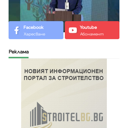
Facebook
Youtube
Харесване
Абонамент
Реклама