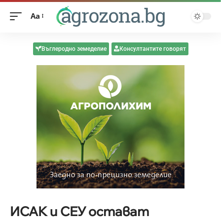
Aa
Въглеродно земеделие
Консултантите говорят
ИСАК и СЕУ остават