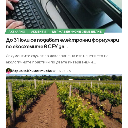
АКТУАЛНО
АКЦЕНТИ
ДЪРЖАВЕН ФОНД ЗЕМЕДЕЛИЕ
До 31 юли се подават електронни формуляри
по екосхемите в СЕУ за...
Документите служат за доказване на изпълнението на
екологичните практики по двете интервенции
…
Мариана Климентиева
01.07.2026