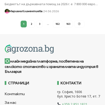
Бюджетът на държавната помощ за 2026 г. е 7 800 000 евро
…
Мариана Климентиева
24.06.2026
1
2
3
…
162
163
О
нлайн медийна платформа, посветена на
селското стопанство и хранителната индустрия в
България
СТРАНИЦИ
КОНТАКТИ
гр. София, 1606
Контакти
бул. Христо Ботев 17, ет. 7
За нас
+359 2 851 1821