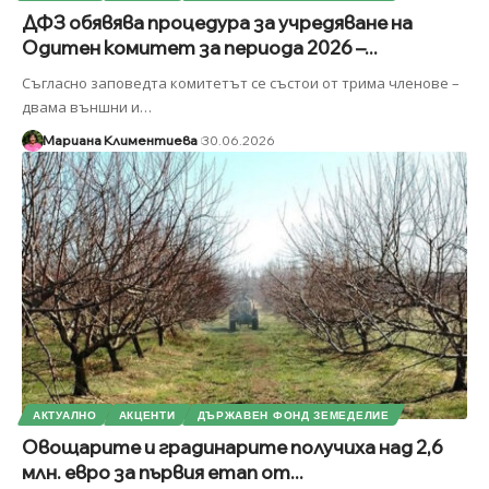
ДФЗ обявява процедура за учредяване на
Одитен комитет за периода 2026 –...
Съгласно заповедта комитетът се състои от трима членове –
двама външни и
…
Мариана Климентиева
30.06.2026
АКТУАЛНО
АКЦЕНТИ
ДЪРЖАВЕН ФОНД ЗЕМЕДЕЛИЕ
Овощарите и градинарите получиха над 2,6
млн. евро за първия етап от...