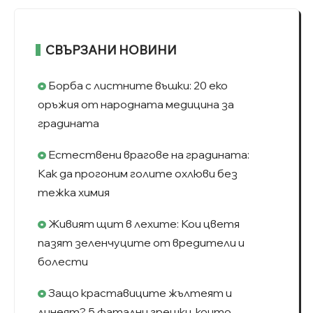
СВЪРЗАНИ НОВИНИ
Борба с листните въшки: 20 еко
оръжия от народната медицина за
градината
Естествени врагове на градината:
Как да прогоним голите охлюви без
тежка химия
Живият щит в лехите: Кои цветя
пазят зеленчуците от вредители и
болести
Защо краставиците жълтеят и
линеят? 5 фатални грешки, които