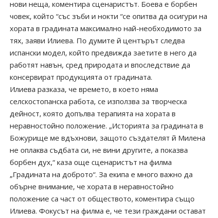
нови неща, коментира сценаристът. Боева е борбен
човек, който “със зъби и нокти “се опитва да осигури на
хората в градината максимално най-необходимото за
тях, заяви Илиева. По думите й центърът следва
испански модел, който предвижда заетите в него да
работят навън, сред природата и впоследствие да
консервират продукцията от градината.
Илиева разказа, че времето, в което няма
селскостопанска работа, се използва за творческа
дейност, която допълва терапията на хората в
неравностойно положение. „Историята за градината в
Божурище ме вдъхнови, защото създателят й Милена
не оплаква съдбата си, не вини другите, а показва
борбен дух,“ каза още сценаристът на филма
„Градината на доброто“. За екипа е много важно да
обърне внимание, че хората в неравностойно
положение са част от обществото, коментира също
Илиева. Фокусът на филма е, че тези граждани остават