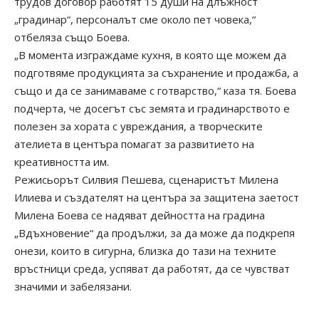
трудов договор работят 15 души на длъжност
„градинар“, персоналът сме около пет човека,“
отбеляза също Боева.
„В момента изграждаме кухня, в която ще можем да
подготвяме продукцията за съхранение и продажба, а
също и да се занимаваме с готварство,“ каза тя. Боева
подчерта, че досегът със земята и градинарството е
полезен за хората с увреждания, а творческите
ателиета в центъра помагат за развитието на
креативността им.
Режисьорът Силвия Пешева, сценаристът Милена
Илиева и създателят на центъра за защитена заетост
Милена Боева се надяват дейността на градина
„Вдъхновение“ да продължи, за да може да подкрепя
онези, които в сигурна, близка до тази на техните
връстници среда, успяват да работят, да се чувстват
значими и забелязани.