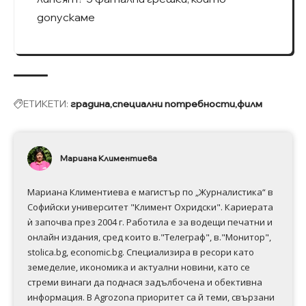
допускаме
ЕТИКЕТИ:
градина
специални потребности
филм
Мариана Климентиева
Мариана Климентиева е магистър по „Журналистика“ в
Софийски университет "Климент Охридски". Кариерата
ѝ започва през 2004 г. Работила е за водещи печатни и
онлайн издания, сред които в."Телеграф", в."Монитор",
stolica.bg, economic.bg. Специализира в ресори като
земеделие, икономика и актуални новини, като се
стреми винаги да поднася задълбочена и обективна
информация. В Аgrozona приоритет са й теми, свързани