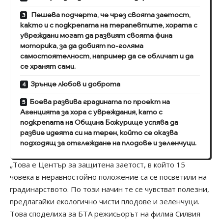
Пешева подчерта, че чрез своята заетост,
както и с подкрепата на терапевтите, хората с
увреждани могат да развият своята фина
моторика, за да добият по-голяма
самостоятелност, например да се обличат и да
се хранят сами.
Зрънце любов и доброта
Боева развива градината по проект на
Агенцията за хора с увреждания, като с
подкрепата на Община Божурище успява да
развие идеята си на терен, който се оказва
подходящ за отглеждане на плодове и зеленчуци.
„Това е Център за защитена заетост, в който 15
човека в неравностойно положение са се посветили на
градинарството. По този начин те се чувстват полезни,
предлагайки екологично чисти плодове и зеленчуци.
Това споделиха за БТА режисьорът на филма Силвия