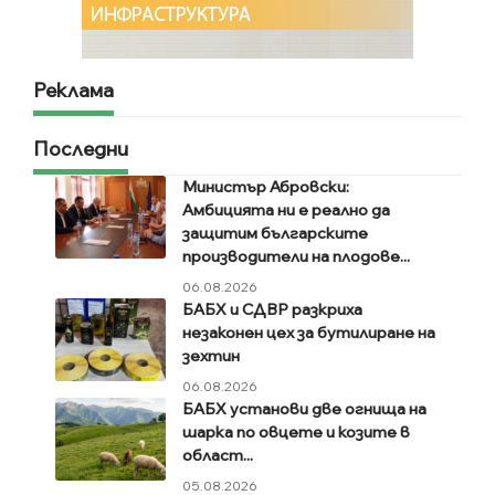
Реклама
Последни
Министър Абровски:
Амбицията ни е реално да
защитим българските
производители на плодове...
06.08.2026
БАБХ и СДВР разкриха
незаконен цех за бутилиране на
зехтин
06.08.2026
БАБХ установи две огнища на
шарка по овцете и козите в
област...
05.08.2026