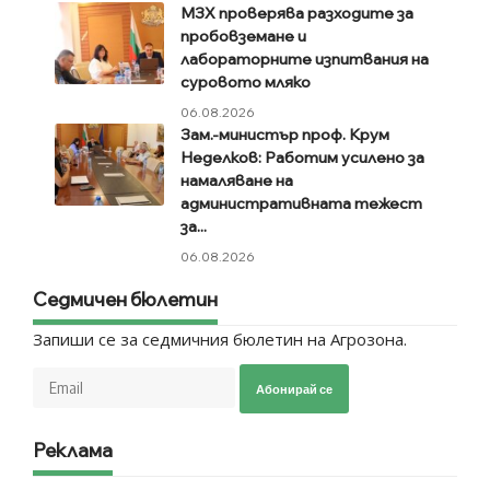
МЗХ проверява разходите за
пробовземане и
лабораторните изпитвания на
суровото мляко
06.08.2026
Зам.-министър проф. Крум
Неделков: Работим усилено за
намаляване на
административната тежест
за...
06.08.2026
Седмичен бюлетин
Запиши се за седмичния бюлетин на Агрозона.
Абонирай се
Реклама