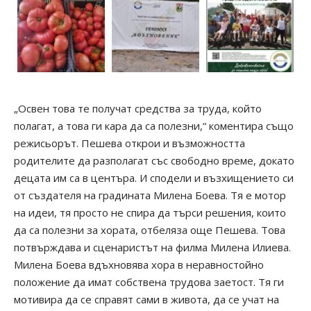
„Освен това те получат средства за труда, който
полагат, а това ги кара да са полезни,“ коментира също
режисьорът. Пешева открои и възможността
родителите да разполагат със свободно време, докато
децата им са в центъра. И сподели и възхищението си
от създателя на градината Милена Боева. Тя е мотор
на идеи, тя просто не спира да търси решения, които
да са полезни за хората, отбеляза още Пешева. Това
потвърждава и сценаристът на филма Милена Илиева.
Милена Боева вдъхновява хора в неравностойно
положение да имат собствена трудова заетост. Тя ги
мотивира да се справят сами в живота, да се учат на