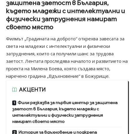
защитена заетост в България,
където младежи с интелектуални и
физически затруднения намират
своето място
Филмът „Градината на доброто“ открехва завесата за
света на младежи с интелектуални и физически
затруднения, които са получили шанс за трудова
заетост. Лентата проследява началото и развитието на
проекта на Милена Боева, която създава място,
наречено градина „Вдъхновение“ в Божурище.
АКЦЕНТИ
Филм разказва за първия център за защитена
заетост в България, където младежи с
интелектуални и физически затруднения
намират своето място
История за вдъхновение и подкрепа