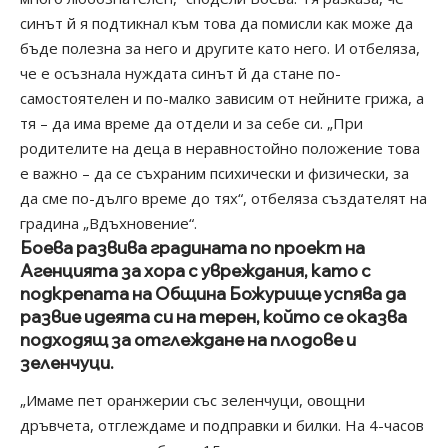
синът й я подтикнал към това да помисли как може да
бъде полезна за него и другите като него. И отбеляза,
че е осъзнала нуждата синът й да стане по-
самостоятелен и по-малко зависим от нейните грижа, а
тя – да има време да отдели и за себе си. „При
родителите на деца в неравностойно положение това
е важно – да се съхраним психически и физически, за
да сме по-дълго време до тях“, отбеляза създателят на
градина „Вдъхновение“.
Боева развива градината по проект на
Агенцията за хора с увреждания, като с
подкрепата на Община Божурище успява да
развие идеята си на терен, който се оказва
подходящ за отглеждане на плодове и
зеленчуци.
„Имаме пет оранжерии със зеленчуци, овощни
дръвчета, отглеждаме и подправки и билки. На 4-часов