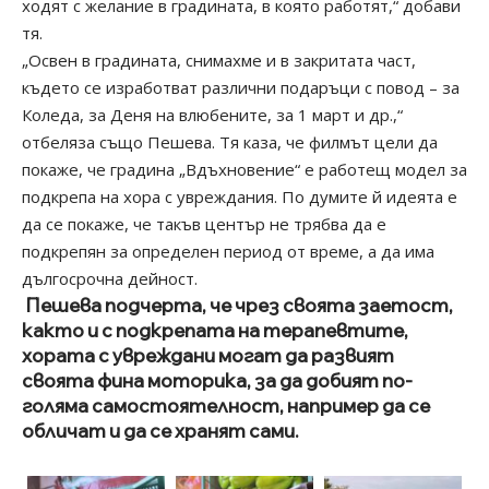
ходят с желание в градината, в която работят,“ добави
тя.
„Освен в градината, снимахме и в закритата част,
където се изработват различни подаръци с повод – за
Коледа, за Деня на влюбените, за 1 март и др.,“
отбеляза също Пешева. Тя каза, че филмът цели да
покаже, че градина „Вдъхновение“ е работещ модел за
подкрепа на хора с увреждания. По думите й идеята е
да се покаже, че такъв център не трябва да е
подкрепян за определен период от време, а да има
дългосрочна дейност.
Пешева подчерта, че чрез своята заетост,
както и с подкрепата на терапевтите,
хората с увреждани могат да развият
своята фина моторика, за да добият по-
голяма самостоятелност, например да се
обличат и да се хранят сами.