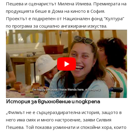
Пешева и сценаристът Милена Илиева. Премиерата на
продукцията беше в Дома на киното в София.
Проектът е подкрепен от Национален фонд “Култура”
по програма за социално ангажирани изкуства.
История за вдъхновение и подкрепа
„Филмът не е сърцераздирателна история, защото в
него има смях и много настроение, заяви Силвия
Пешева. Той показва усмихнати и спокойни хора, които