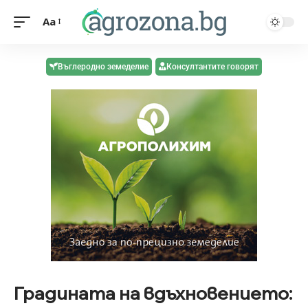
Aa
Въглеродно земеделие
Консултантите говорят
Градината на вдъхновението: