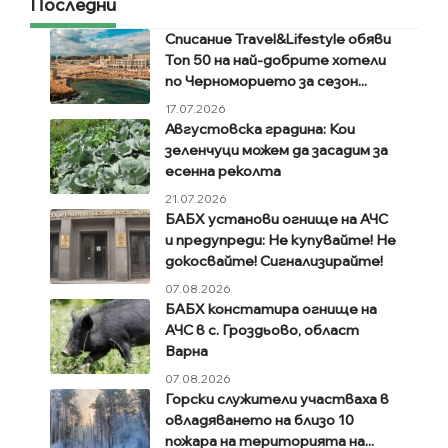
Последни
Списание Travel&Lifestyle обяви
Топ 50 на най-добрите хотели
по Черноморието за сезон...
17.07.2026
Августовска градина: Кои
зеленчуци можем да засадим за
есенна реколта
21.07.2026
БАБХ установи огнище на АЧС
и предупреди: Не купувайте! Не
докосвайте! Сигнализирайте!
07.08.2026
БАБХ констатира огнище на
АЧС в с. Гроздьово, област
Варна
07.08.2026
Горски служители участваха в
овладяването на близо 10
пожара на територията на...