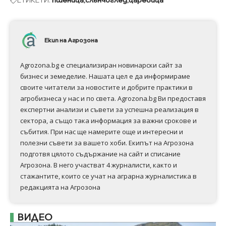
Екип на Агрозона
Agrozona.bg e специализиран новинарски сайт за
бизнес и земеделие. Нашата цел е да информираме
своите читатели за новостите и добрите практики в
агробизнеса у нас и по света. Agrozona.bg Ви предоставя
експертни анализи и съвети за успешна реализация в
сектора, а също така информация за важни срокове и
събития. При нас ще намерите още и интересни и
полезни съвети за вашето хоби. Екипът на Агрозона
подготвя цялото съдържание на сайт и списание
Агрозона. В него участват 4 журналисти, както и
стажантите, които се учат на аграрна журналистика в
редакцията на Агрозона
ВИДЕО