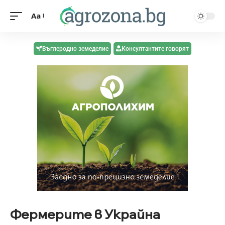
Aa
Въглеродно земеделие
Консултантите говорят
Фермерите в Украйна