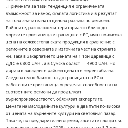
„Причината за тази тенденция е ограничената
възможност за износ, скъпата логистика и в резултат
на това значителната ценова разлика по региони.
Районите, разположени териториално близо до
морските пристанища и границите с ЕС, имат по-висока
цена на селскостопанската продукция в сравнение с
регионите в северната и източната част на страната
ни. Така в Закарпатието цената на 1 тон царевица с
ДДС е 6800 UAH , а в Сумска област — 4900 UAH. Но
дори и в западните райони цената е нерентабилна.
Следователно близостта до границата на ЕС и
работещите пристанища определят способността на
съответните региони да продължат
зърнопроизводството“, обясняват експертите.
Цената на маслодайните култури е два пъти по-висока
от цената на зърнените култури на световния пазар.
Така че, по предварителни оценки, засетите площи със
зърнени култури през 2023 г. ще възлизат на 8,7 млн.