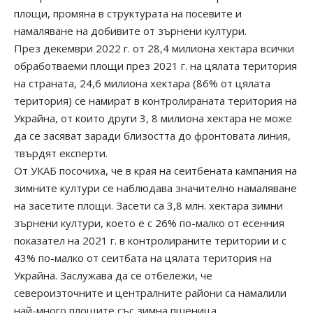
площи, промяна в структурата на посевите и
намаляване на добивите от зърнени култури.
През декември 2022 г. от 28,4 милиона хектара всички
обработваеми площи през 2021 г. на цялата територия
на страната, 24,6 милиона хектара (86% от цялата
територия) се намират в контролираната територия на
Украйна, от които други 3, 8 милиона хектара не може
да се засяват заради близостта до фронтовата линия,
твърдят експерти.
От УКАБ посочиха, че в края на сеитбената кампания на
зимните култури се наблюдава значително намаляване
на засетите площи. Засети са 3,8 млн. хектара зимни
зърнени култури, което е с 26% по-малко от есенния
показател на 2021 г. в контролираните територии и с
43% по-малко от сеитбата на цялата територия на
Украйна. Заслужава да се отбележи, че
североизточните и централните райони са намалили
най-много площите със зимна пшеница.