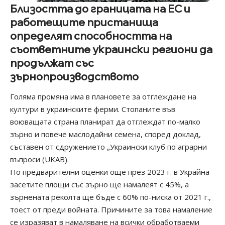
Близостта до границата на ЕС и
работещите пристанища
определят способността на
съответните украински региони да
продължат със
зърнопроизводството
Голяма промяна има в плановете за отглеждане на
култури в украинските ферми. Стопаните във
воюващата страна планират да отглеждат по-малко
зърно и повече маслодайни семена, според доклад,
съставен от сдружението „Украински клуб по аграрни
въпроси (UKAB).
По предварителни оценки още през 2023 г. в Украйна
засетите площи със зърно ще намалеят с 45%, а
зърнената реколта ще бъде с 60% по-ниска от 2021 г.,
тоест от преди войната. Причините за това намаление
се изразяват в намаляване на всички обработваеми