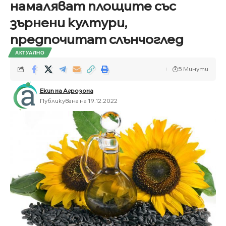
намаляват площите със
зърнени култури,
предпочитат слънчоглед
АКТУАЛНО
5 Минути
Екип на Агрозона
Публикувана на 19.12.2022