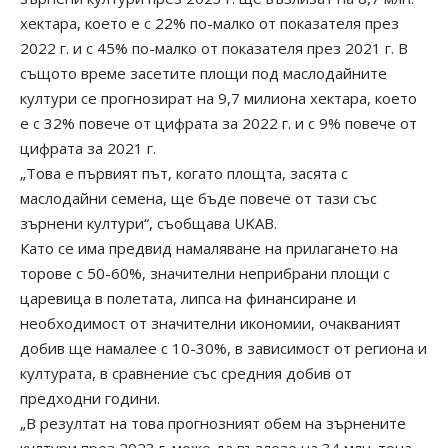
хектара, което е с 22% по-малко от показателя през
2022 г. и с 45% по-малко от показателя през 2021 г. В
същото време засетите площи под маслодайните
култури се прогнозират на 9,7 милиона хектара, което
е с 32% повече от цифрата за 2022 г. и с 9% повече от
цифрата за 2021 г.
„Това е първият път, когато площта, засята с
маслодайни семена, ще бъде повече от тази със
зърнени култури“, съобщава UKAB.
Като се има предвид намаляване на прилагането на
торове с 50-60%, значителни неприбрани площи с
царевица в полетата, липса на финансиране и
необходимост от значителни икономии, очакваният
добив ще намалее с 10-30%, в зависимост от региона и
културата, в сравнение със средния добив от
предходни години.
„В резултат на това прогнозният обем на зърнените
култури през 2023 г. може да възлезе на 34 млн. тона,