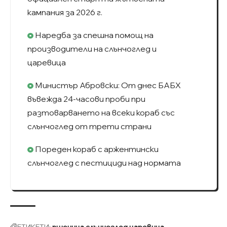
кампания за 2026 г.
Наредба за спешна помощ на
производители на слънчоглед и
царевица
Министър Абровски: От днес БАБХ
въвежда 24-часови проби при
разтоварването на всеки кораб със
слънчоглед от трети страни
Пореден кораб с аржентински
слънчоглед с пестициди над нормата
ЕТИКЕТИ:
пшеница
слънчоглед
царевица