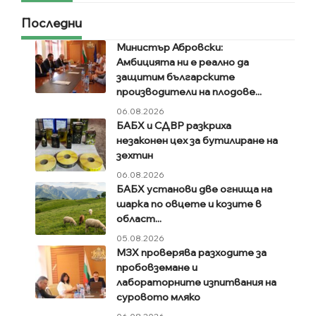
Последни
Министър Абровски:
Амбицията ни е реално да
защитим българските
производители на плодове...
06.08.2026
БАБХ и СДВР разкриха
незаконен цех за бутилиране на
зехтин
06.08.2026
БАБХ установи две огнища на
шарка по овцете и козите в
област...
05.08.2026
МЗХ проверява разходите за
пробовземане и
лабораторните изпитвания на
суровото мляко