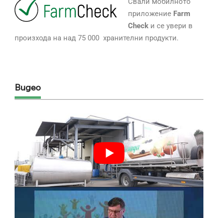
Свали мобилното
приложение
Farm
Check
и се увери в
произхода на над 75 000 хранителни продукти.
Видео