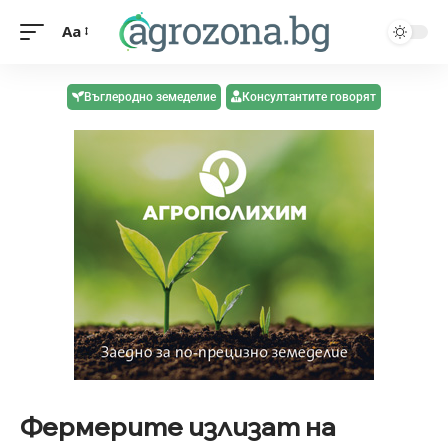
Aa
Въглеродно земеделие
Консултантите говорят
Фермерите излизат на