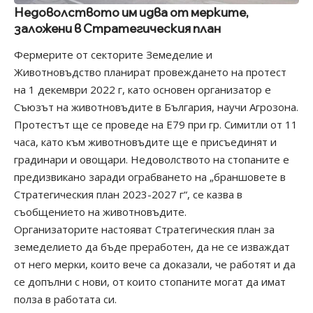
Недоволството им идва от мерките,
заложени в Стратегическия план
Фермерите от секторите Земеделие и
Животновъдство планират провеждането на протест
на 1 декември 2022 г, като основен организатор е
Съюзът на животновъдите в България, научи Агрозона.
Протестът ще се проведе на Е79 при гр. Симитли от 11
часа, като към животновъдите ще е присъединят и
градинари и овощари. Недоволството на стопаните е
предизвикано заради ограбването на „браншовете в
Стратегическия план 2023-2027 г“, се казва в
съобщението на животновъдите.
Организаторите настояват Стратегическия план за
земеделието да бъде преработен, да не се изваждат
от него мерки, които вече са доказали, че работят и да
се допълни с нови, от които стопаните могат да имат
полза в работата си.