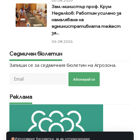
06.08.2026
Зам.-министър проф. Крум
Неделков: Работим усилено за
намаляване на
административната тежест
за...
06.08.2026
Седмичен бюлетин
Запиши се за седмичния бюлетин на Агрозона.
Абонирай се
Реклама
Използваме бисквитки, за да оптимизираме