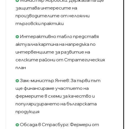
защитава интересите на
производителите от нелоялни
търговски практики
Интерактивно табло представя
актуална картина на напредъка по
интервенциите за развитие на
селските райони от Стратегическия
план
Зам.-министър Янчев: За първи път
ще финансираме участието на
фермерите в схеми за качество и
популяризирането на българската
продукция
Обсада в Страсбург: Фермери от