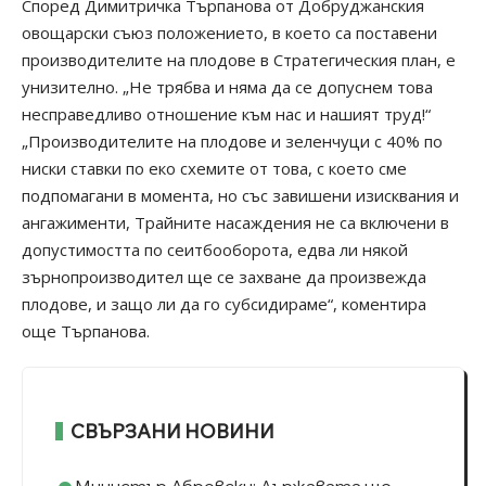
Според Димитричка Търпанова от Добруджанския
овощарски съюз положението, в което са поставени
производителите на плодове в Стратегическия план, е
унизително. „Не трябва и няма да се допуснем това
несправедливо отношение към нас и нашият труд!“
„Производителите на плодове и зеленчуци с 40% по
ниски ставки по еко схемите от това, с което сме
подпомагани в момента, но със завишени изисквания и
ангажименти, Трайните насаждения не са включени в
допустимостта по сеитбооборота, едва ли някой
зърнопроизводител ще се захване да произвежда
плодове, и защо ли да го субсидираме“, коментира
още Търпанова.
СВЪРЗАНИ НОВИНИ
Министър Абровски: Държавата ще