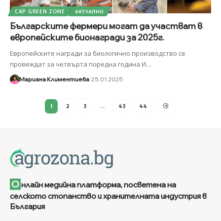
CAP GREEN ZONE
АКТУАЛНО
Българските фермери могат да участват в
европейските бионагради за 2025г.
Европейските награди за биологично производство се
провеждат за четвърта поредна година И
…
Мариана Климентиева
25.01.2025
1
2
3
…
43
44
О
нлайн медийна платформа, посветена на
селското стопанство и хранителната индустрия в
България