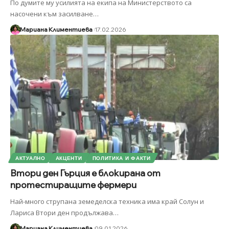
По думите му усилията на екипа на Министерството са
насочени към засилване
…
Мариана Климентиева
17.02.2026
АКТУАЛНО
АКЦЕНТИ
ПОЛИТИКА И ФАКТИ
Втори ден Гърция е блокирана от
протестиращите фермери
Най-много струпана земеделска техника има край Солун и
Лариса Втори ден продължава
…
Мариана Климентиева
09.01.2026