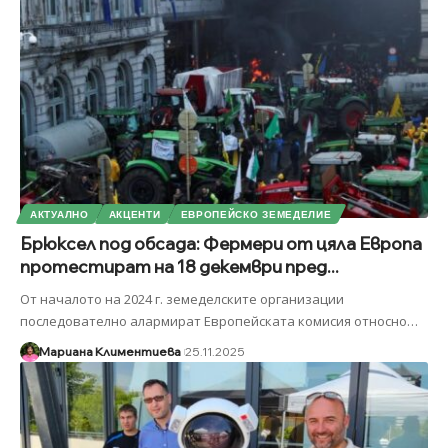
АКТУАЛНО
АКЦЕНТИ
ЕВРОПЕЙСКО ЗЕМЕДЕЛИЕ
Брюксел под обсада: Фермери от цяла Европа
протестират на 18 декември пред...
От началото на 2024 г. земеделските организации
последователно алармират Европейската комисия относно
…
Мариана Климентиева
25.11.2025