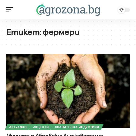
Етикет:
фермери
АКТУАЛНО
АКЦЕНТИ
ХРАНИТЕЛНА ИНДУСТРИЯ
Министър Абровски: Държавата ще