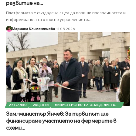
развитие на...
Платформата е създадена с цел да повиши прозрачността и
информираността относно управлението
…
Мариана Климентиева
11.05.2026
АКТУАЛНО
АКЦЕНТИ
МИНИСТЕРСТВО НА ЗЕМЕДЕЛИЕТО,...
Зам.-министър Янчев: За първи път ще
финансираме участието на фермерите в
схеми...