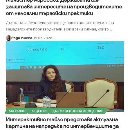
защитава интересите на производителите
от нелоялни търговски практики
Държавата безпрекословно ще защитава интересите на
земеделските производители. При всеки сигнал, който
…
Роди Ушева
15.06.2026
АКТУАЛНО
АКЦЕНТИ
ДЪРЖАВЕН ФОНД ЗЕМЕДЕЛИЕ
Интерактивно табло представя актуална
картина на напредъка по интервенциите за