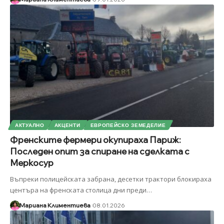
АКТУАЛНО
АКЦЕНТИ
ЕВРОПЕЙСКО ЗЕМЕДЕЛИЕ
Френските фермери окупираха Париж:
Последен опит за спиране на сделката с
Меркосур
Въпреки полицейската забрана, десетки трактори блокираха
центъра на френската столица дни преди
…
Мариана Климентиева
08.01.2026