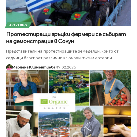
АКТУАЛНО
Протестиращи гръцки фермери се събират
на демонстрация в Солун
Представители на протестиращите земеделци, които от
седмици блокират различни ключови пътни артерии
…
Мариана Климентиева
19.02.2025