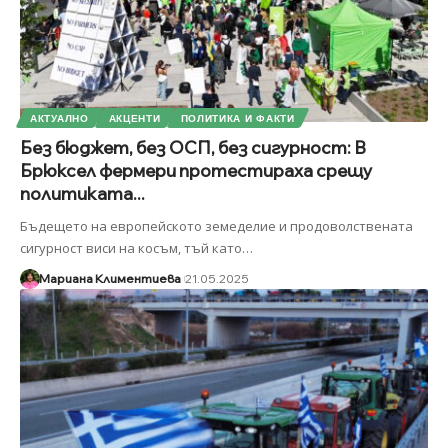
АКТУАЛНО
АКЦЕНТИ
ПОЛИТИКА И ФАКТИ
Без бюджет, без ОСП, без сигурност: В
Брюксел фермери протестираха срещу
политиката...
Бъдещето на европейското земеделие и продоволствената
сигурност виси на косъм, тъй като
…
Мариана Климентиева
21.05.2025