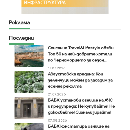
Реклама
Последни
Списание Travel&Lifestyle обяви
Топ 50 на най-добрите хотели
по Черноморието за сезон...
17.07.2026
Августовска градина: Кои
зеленчуци можем да засадим за
есенна реколта
21.07.2026
БАБХ установи огнище на АЧС
и предупреди: Не купувайте! Не
докосвайте! Сигнализирайте!
07.08.2026
БАБХ констатира огнище на