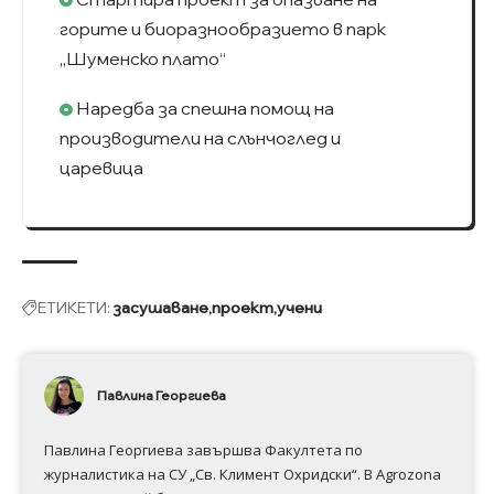
горите и биоразнообразието в парк
„Шуменско плато“
Наредба за спешна помощ на
производители на слънчоглед и
царевица
ЕТИКЕТИ:
засушаване
проект
учени
Павлина Георгиева
Павлина Георгиева завършва Факултета по
журналистика на СУ „Св. Климент Охридски“. В Аgrozona