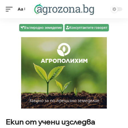
Aa
Въглеродно земеделие
Консултантите говорят
Екип от учени изследва