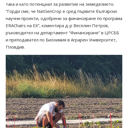
така и като потенциал за развитие на земеделието.
“Горди сме, че NatGenCrop е сред първите български
научни проекти, одобрени за финансиране по програма
ERAChairs на ЕК”, коментира д-р Веселин Петров,
ръководител на департамент “Финансиране” в ЦРСББ
и преподавател по Биохимия в Аграрен Университет,
Пловдив.