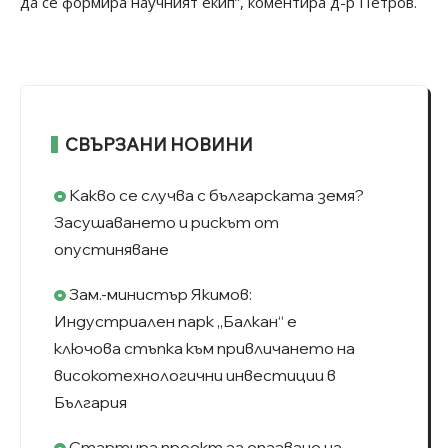
да се формира научният екип”, коментира д-р Петров.
СВЪРЗАНИ НОВИНИ
Какво се случва с българската земя?
Засушаването и рискът от
опустиняване
Зам.-министър Якимов:
Индустриален парк „Балкан“ е
ключова стъпка към привличането на
високотехнологични инвестиции в
България
Стартира проект за опазване на