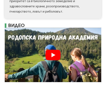
приоритет са й биологичното земеделие и
здравословните храни, розопроизводството,
пчеларството, ловът и риболовът.
ВИДЕО