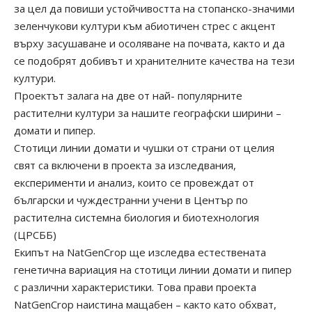
за цел да повиши устойчивостта на стопанско-значими
зеленчукови култури към абиотичен стрес с акцент
върху засушаване и осоляване на почвата, както и да
се подобрят добивът и хранителните качества на тези
култури.
Проектът залага на две от най- популярните
растителни култури за нашите географски ширини –
домати и пипер.
Стотици линии домати и чушки от страни от целия
свят са включени в проекта за изследвания,
експерименти и анализ, които се провеждат от
български и чуждестранни учени в Център по
растителна системна биология и биотехнология
(ЦРСББ)
Екипът на NatGenCrop ще изследва естествената
генетична вариация на стотици линии домати и пипер
с различни характеристики. Това прави проекта
NatGenCrop наистина мащабен – както като обхват,