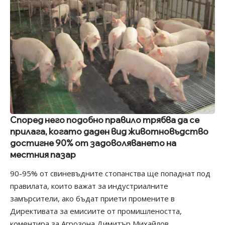
Според него подобно правило трябва да се
прилага, когато даден вид животновъдство
достигне 90% от задоволяването на
местния пазар
90-95% от свиневъдните стопанства ще попаднат под
правилата, които важат за индустриалните
замърсители, ако бъдат приети промените в
Директивата за емисиите от промишлеността,
коментира за Агрозона Димитър Михайлов,