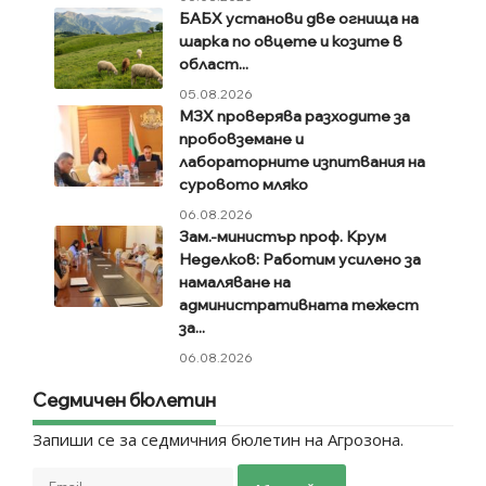
БАБХ установи две огнища на
шарка по овцете и козите в
област...
05.08.2026
МЗХ проверява разходите за
пробовземане и
лабораторните изпитвания на
суровото мляко
06.08.2026
Зам.-министър проф. Крум
Неделков: Работим усилено за
намаляване на
административната тежест
за...
06.08.2026
Седмичен бюлетин
Запиши се за седмичния бюлетин на Агрозона.