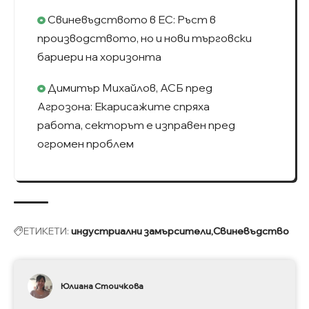
Свиневъдството в ЕС: Ръст в
производството, но и нови търговски
бариери на хоризонта
Димитър Михайлов, АСБ пред
Агрозона: Екарисажите спряха
работа, секторът е изправен пред
огромен проблем
ЕТИКЕТИ:
индустриални замърсители
Свиневъдство
Юлиана Стоичкова