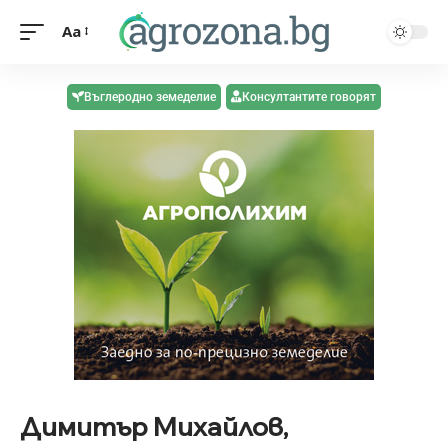
Aa
Въглеродно земеделие
Консултантите говорят
Димитър Михайлов,