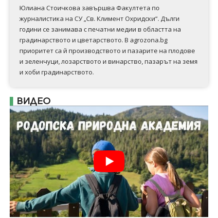
Юлиана Стоичкова завършва Факултета по
журналистика на СУ „Св. Климент Охридски“. Дълги
години се занимава с печатни медии в областта на
градинарството и цветарството. В agrozona.bg
приоритет са й производството и пазарите на плодове
и зеленчуци, лозарството и винарство, пазарът на земя
и хоби градинарството.
ВИДЕО