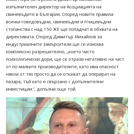
изпълнителен директор на Асоциацията на
свиневъдите в България. Според новите правила
всички говедовъдни, свиневъдни и птицевъдни
стопанства с над 150 ЖЕ ще попаднат в обхвата на
директивата. Според Димитър Михайлов за
индустриалните замърсители ще се изисква
комплексно разрешително, „което чисто
психологически дори, ще се отрази негативно на част
от по-малките производителите, като има опасност
някои от тях просто да се откажат да оперират на
пазара, тъй като е свързано с допълнителни
инвестиции.“, допълни още той.