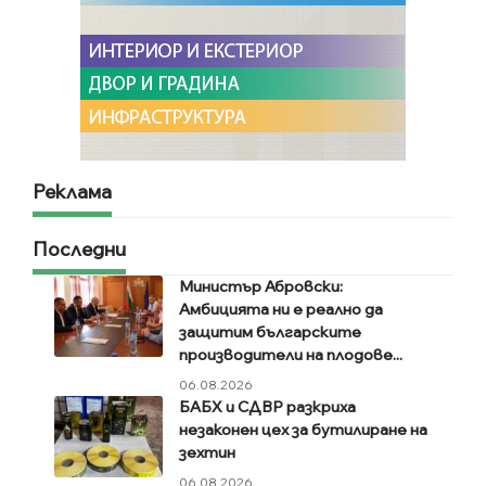
Реклама
Последни
Министър Абровски:
Амбицията ни е реално да
защитим българските
производители на плодове...
06.08.2026
БАБХ и СДВР разкриха
незаконен цех за бутилиране на
зехтин
06.08.2026