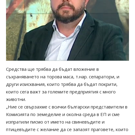
Средства ще трябва да бъдат вложение в
съхраняването на торова маса, т.нар. сепаратори, и
други изисквания, които трябва да бъдат покрити,
които сега важт за големите предприятия с много
животни.
„Ние се свързахме с всички български представители в
Комисията по земеделие и околна среда в ЕП и сме
изпратили писмо от името на свиневъдите и
птицевъдите с желание да се запазят праговете, които