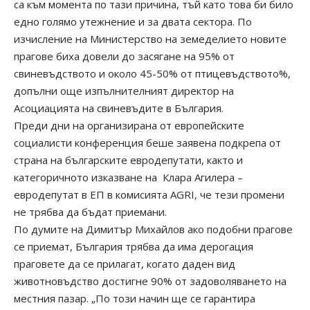
са към момента по тази причина, тъй като това би било
едно голямо утежнение и за двата сектора. По
изчисление на Министерство на земеделието новите
прагове биха довели до засягане на 95% от
свиневъдството и около 45-50% от птицевъдството%,
допълни още изпълнителният директор на
Асоциацията на свиневъдите в България.
Преди дни на организирана от европейските
социалисти конференция беше заявена подкрепа от
страна на българските евродепутати, както и
категоричното изказване на Клара Агилера –
евродепутат в ЕП в комисията AGRI, че тези промени
не трябва да бъдат приемани.
По думите на Димитър Михайлов ако подобни прагове
се приемат, България трябва да има дерогация
праговете да се прилагат, когато даден вид
животновъдство достигне 90% от задоволяването на
местния пазар. „По този начин ще се гарантира