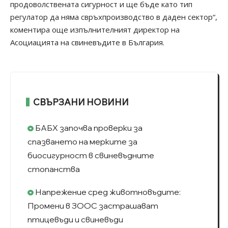
продоволствената сигурност и ще бъде като тип
регулатор да няма свръхпроизводство в даден сектор“,
коментира още изпълнителният директор на
Асоциацията на свиневъдите в България.
СВЪРЗАНИ НОВИНИ
БАБХ започва проверки за
спазването на мерките за
биосигурност в свиневъдните
стопанства
Напрежение сред животновъдите:
Промени в ЗООС застрашават
птицевъди и свиневъди