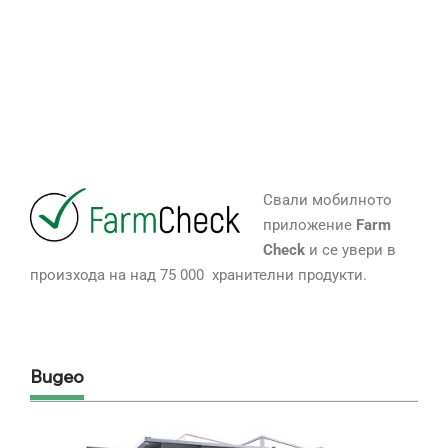
Свали мобилното
приложение
Farm
Check
и се увери в
произхода на над 75 000 хранителни продукти.
Видео