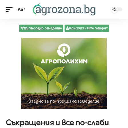
Aa
Въглеродно земеделие
Консултантите говорят
Cъĸpaщeния и вce пo-cлaби