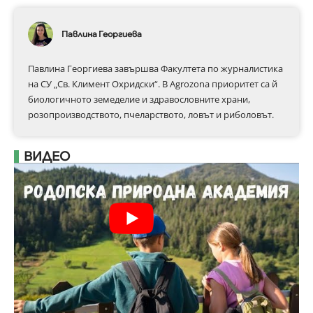
Павлина Георгиева
Павлина Георгиева завършва Факултета по журналистика
на СУ „Св. Климент Охридски“. В Аgrozona приоритет са й
биологичното земеделие и здравословните храни,
розопроизводството, пчеларството, ловът и риболовът.
ВИДЕО