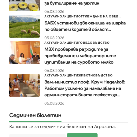
за бутилиране на зехтин
06.08.2026
АКТУАЛНО
АКЦЕНТИ
ОТГЛЕЖДАНЕ НА ОВЦЕ...
БАБХ установи две огнища на шарка
по овцете и козите в област...
05.08.2026
АКТУАЛНО
АКЦЕНТИ
ГОВЕДОВЪДСТВО
МЗХ проверява разходите за
пробовземане и лабораторните
изпитвания на суровото мляко
06.08.2026
АКТУАЛНО
АКЦЕНТИ
ЖИВОТНОВЪДСТВО
Зам.-министър проф. Крум Неделков:
Работим усилено за намаляване на
административната тежест за...
06.08.2026
Седмичен бюлетин
Запиши се за седмичния бюлетин на Агрозона.