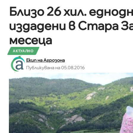
Близо 26 хил. еднод
издадени в Стара З
месеца
АКТУАЛНО
Екип на Агрозона
Публикувана на 05.08.2016