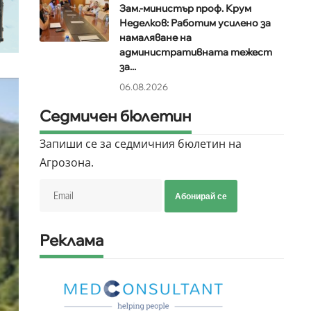
Зам.-министър проф. Крум
Неделков: Работим усилено за
намаляване на
административната тежест
за...
06.08.2026
Седмичен бюлетин
Запиши се за седмичния бюлетин на
Агрозона.
Абонирай се
Реклама