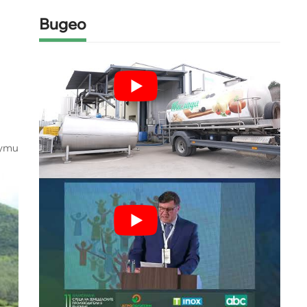
Видео
ути