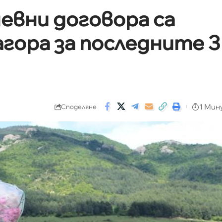
невни договора са
агора за последните 3
1 Мин
Споделяне