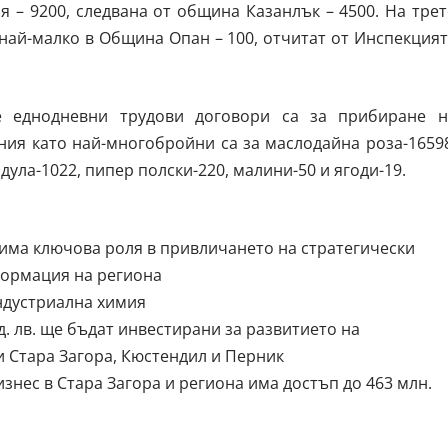
 – 9200, следвана от община Казанлък – 4500. На тре
 най-малко в Община Опан – 100, отчитат от Инспекция
те еднодневни трудови договори са за прибиране н
ния като най-многобройни са за маслодайна роза-1659
дула-1022, пипер полски-220, малини-50 и ягоди-19.
има ключова роля в привличането на стратегически
формация на региона
ндустриална химия
. лв. ще бъдат инвестирани за развитието на
 Стара Загора, Кюстендил и Перник
знес в Стара Загора и региона има достъп до 463 млн.