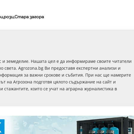
ри
рози
Стара загора
с и земеделие. Нашата цел е да информираме своите читатели
по света. Agrozona.bg Ви предоставя експертни анализи и
информация за важни срокове и събития. При нас ще намерите
път на Агрозона подготвя цялото съдържание на сайт и
 и стажантите, които се учат на аграрна журналистика в