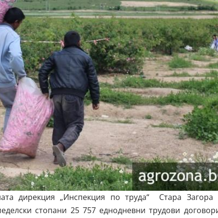
ната дирекция „Инспекция по труда“ Стара Загора 
меделски стопани 25 757 еднодневни трудови договори