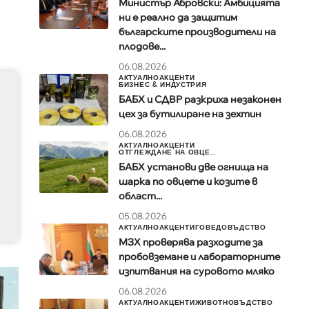
Министър Абровски: Амбицията
ни е реално да защитим
българските производители на
плодове...
06.08.2026
АКТУАЛНО
АКЦЕНТИ
БИЗНЕС & ИНДУСТРИЯ
БАБХ и СДВР разкриха незаконен
цех за бутилиране на зехтин
06.08.2026
АКТУАЛНО
АКЦЕНТИ
ОТГЛЕЖДАНЕ НА ОВЦЕ...
БАБХ установи две огнища на
шарка по овцете и козите в
област...
05.08.2026
АКТУАЛНО
АКЦЕНТИ
ГОВЕДОВЪДСТВО
МЗХ проверява разходите за
пробовземане и лабораторните
изпитвания на суровото мляко
06.08.2026
АКТУАЛНО
АКЦЕНТИ
ЖИВОТНОВЪДСТВО