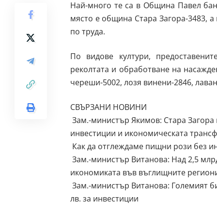
Най-много те са в Община Павел баня
място е община Стара Загора-3483, а
по труда.
По видове култури, предоставени
реколтата и обработване на насажде
череши-5002, лозя винени-2846, лаван
СВЪРЗАНИ НОВИНИ
Зам.-министър Якимов: Стара Загора 
инвестиции и икономическата транс
Как да отглеждаме пищни рози без и
Зам.-министър Витанова: Над 2,5 млрд
икономиката във въглищните региони
Зам.-министър Витанова: Големият би
лв. за инвестиции